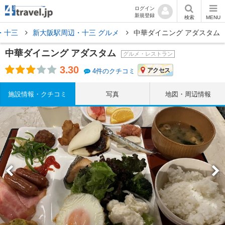
ログイン
新規登録
検索
MENU
・十三
新大阪駅周辺・十三 グルメ
中華ダイニング アダスタム
中華ダイニング アダスタム
グルメ・レストラン
3.30
アクセス
4件のクチコミ
施設情報・クチコミ
写真
地図・周辺情報