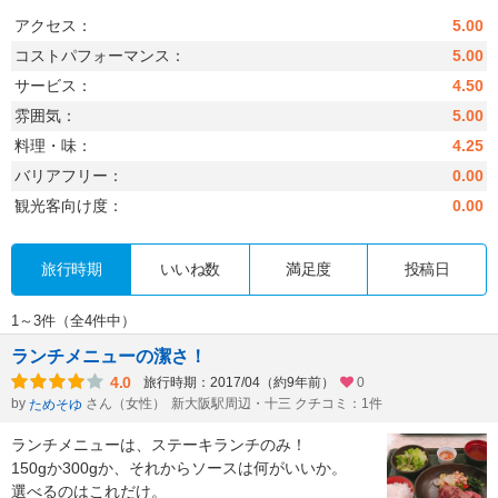
アクセス：
5.00
コストパフォーマンス：
5.00
サービス：
4.50
雰囲気：
5.00
料理・味：
4.25
バリアフリー：
0.00
観光客向け度：
0.00
旅行時期
いいね数
満足度
投稿日
1～3件（全4件中）
ランチメニューの潔さ！
4.0
旅行時期：2017/04（約9年前）
0
by
さん（女性）
新大阪駅周辺・十三 クチコミ：1件
ためそゆ
ランチメニューは、ステーキランチのみ！
150gか300gか、それからソースは何がいいか。
選べるのはこれだけ。