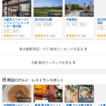
0.18km
0.82km
0.82km
大阪市ビジターズイ
淀川河川公園
中島惣社
淀川河
ンフォメーションセ
地区
公園・植物園
寺・神社・教会
ンター 新大阪
公園・
名所・史跡
3.26
3.34
3.30
新大阪駅周辺・十三 観光ランキングを見る
大阪 観光ランキングを見る
周辺のグルメ・レストランスポット
0.02km
0.12km
0.12km
中国料理ベルビュー
銀座 新大阪ワシント
皇蘭 アルデ新大阪店
ＪＲ東