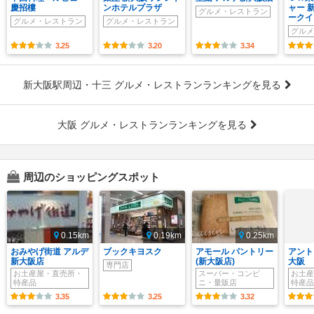
慶招樓
ンホテルプラザ
ャー 
グルメ・レストラン
ークイ
グルメ・レストラン
グルメ・レストラン
グルメ
3.25
3.20
3.34
新大阪駅周辺・十三 グルメ・レストランランキングを見る
大阪 グルメ・レストランランキングを見る
周辺のショッピングスポット
0.15km
0.19km
0.25km
おみやげ街道 アルデ
ブックキヨスク
アモール パントリー
アント
新大阪店
(新大阪店)
大阪
専門店
お土産屋・直売所・
スーパー・コンビ
お土産
特産品
ニ・量販店
特産品
3.35
3.25
3.32