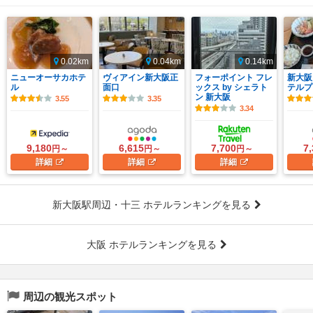
0.02km
0.04km
0.14km
ニューオーサカホテ
ヴィアイン新大阪正
フォーポイント フレ
新大阪
ル
面口
ックス by シェラト
テルプ
ン 新大阪
3.55
3.35
3.34
9,180
6,615
7,700
7
円～
円～
円～
詳細
詳細
詳細
新大阪駅周辺・十三 ホテルランキングを見る
大阪 ホテルランキングを見る
周辺の観光スポット