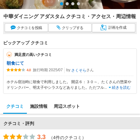
中華ダイニング アダスタム クチコミ・アクセス・周辺情報
計画
を作成
クチコミ
を投稿
クリップ
する
ピックアップ クチコミ
満足度の高いクチコミ
朝食にて
旅行時期 2025/07
by
さん
さくそら
4.0
ホテル宿泊時に朝食で利用しました。 開店６：３０～、たくさんの惣菜や
ドリンクバー、明太子やシラスなどありました。ただフル
...
続きを読む
クチコミ
施設情報
周辺スポット
クチコミ・評判
3.3
（4件のクチコミ）