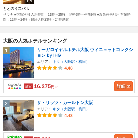
PR
ととのうスパホ
サウナ ■宿泊利用 入浴時間：11時～25時、翌朝6時～午前9時 ■温泉外来利用 営業時
間：11時～24時（最終入館23時・24時退館...
大阪の人気ホテルランキング
リーガロイヤルホテル大阪 ヴィニェットコレクシ
1
ョン by IHG
エリア：
キタ（大阪駅・梅田）
4.48
16,275
詳細
最安
円～
ザ・リッツ・カールトン大阪
2
エリア：
キタ（大阪駅・梅田）
4.43