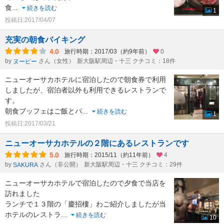
食
...
続きを読む
1
投稿日:2017/04/07
充実の朝食バイキング
4.0
旅行時期：2017/03（約9年前）
0
by
さん（女性）
新大阪駅周辺・十三 クチコミ：18件
ヌーピー
ニューオーサカホテルに宿泊したので朝食券で利用
しましたが、宿泊者以外も利用できるレストランで
す。
朝食ブッフェはご飯とパ
...
続きを読む
1
投稿日:2017/03/21
ニューオーサカホテルの２階にあるレストランです
5.0
旅行時期：2015/11（約11年前）
4
by
さん（非公開）
新大阪駅周辺・十三 クチコミ：29件
SAKURA
ニューオーサカホテルで宿泊したので夕食で当店を
訪れました
ランチで１３階の「慶招樓」わご紹介しましたが当
ホテルのレストラ
...
続きを読む
10