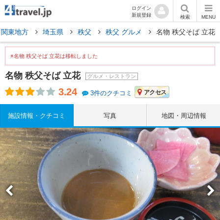
ログイン
新規登録
検索
MENU
関東地方
埼玉県
秩父
秩父 グルメ
名物 秩父そば 立花
※名物 秩父そば 立花は移転しました
名物 秩父そば 立花
グルメ・レストラン
3.24
アクセス
3件のクチコミ
施設情報・クチコミ
写真
地図・周辺情報