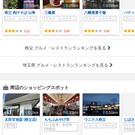
0.02km
0.05km
0.08km
秩父 肉汁そば 山寿
三義屋
八幡屋菓子舗
パティ
グルメ・レストラン
グルメ・レストラン
グルメ・レストラン
グルメ
3.12
3.08
3.08
秩父 グルメ・レストランランキングを見る
埼玉県 グルメ・レストランランキングを見る
周辺のショッピングスポット
0.2km
0.33km
0.51km
太田甘池堂 (秩父店)
ちちぶみやげ市
ウニクス秩父
じばさ
お土産屋・直売所・
お土産
専門店
ショッピングモール
特産品
特産品