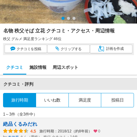
名物 秩父そば 立花 クチコミ・アクセス・周辺情報
秩父 グルメ 満足度ランキング 46位
計画
を作成
クチコミ
を投稿
クリップ
する
クチコミ
施設情報
周辺スポット
クチコミ・評判
旅行時期
いいね数
満足度
投稿日
1～3件（全3件中）
絶品くるみだれ
4.5
旅行時期：2018/12（約8年前）
0