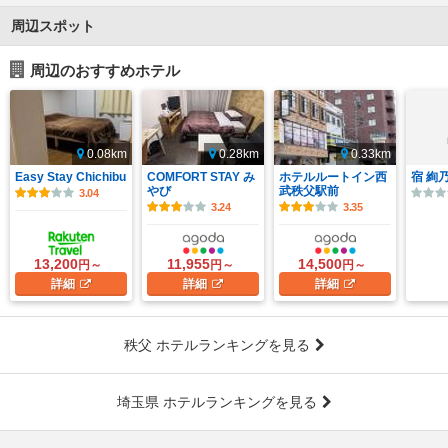
周辺スポット
周辺のおすすめホテル
0.08km
0.28km
0.33km
Easy Stay Chichibu
COMFORT STAY み
ホテルルートイン西
宿 絢
やび
武秩父駅前
3.04
3.24
3.35
13,200
11,955
14,500
円～
円～
円～
詳細
詳細
詳細
秩父 ホテルランキングを見る
埼玉県 ホテルランキングを見る