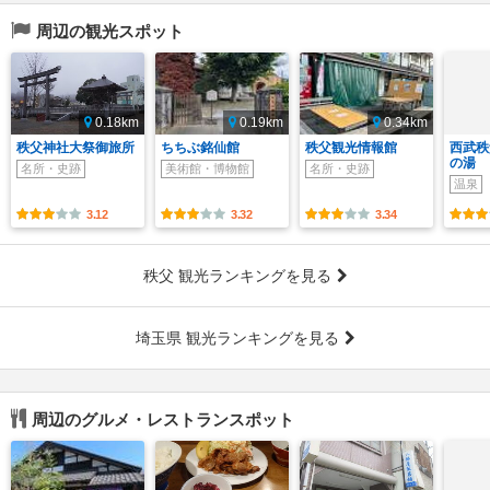
周辺の観光スポット
0.18km
0.19km
0.34km
秩父神社大祭御旅所
ちちぶ銘仙館
秩父観光情報館
西武秩
の湯
名所・史跡
美術館・博物館
名所・史跡
温泉
3.12
3.32
3.34
秩父 観光ランキングを見る
埼玉県 観光ランキングを見る
周辺のグルメ・レストランスポット