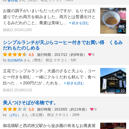
by
さん（男性）
秩父 クチコミ：14件
春待風
お腹の調子がいまいちだったのですが、もりそば大
盛りでたれ両方を頼みました。両方とは普通出汁と
くるみだれのこと。蕎麦は美味し
...
続きを読む
投稿日:2018/12/05
1
シンプルランチが天ぷらコーヒー付きでお買い得 くるみ
だれもたのしめる
4.5
旅行時期：2017/12（約9年前）
0
by
さん（男性）
秩父 クチコミ：5件
SUOMITA
立花でシンプルランチ，大盛のざると天ぷら，コー
ヒー付きを頼む．一緒にクルミだれも頼んで，食べ
比べた．＋200円だが，たれを
...
続きを読む
投稿日:2018/01/18
10
美人つけそばが名物です。
3.0
旅行時期：2015/05（約11年前）
0
by
さん（非公開）
秩父 クチコミ：28件
（≧∇≦）
御花畑駅と西武秩父駅から徒歩圏の有名なお蕎麦屋