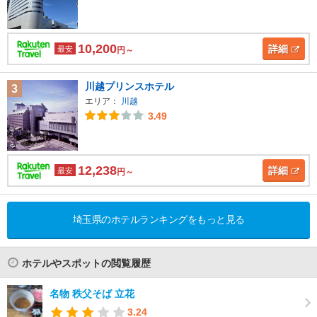
10,200
詳細
最安
円～
川越プリンスホテル
3
エリア：
川越
3.49
12,238
詳細
最安
円～
埼玉県のホテルランキングをもっと見る
ホテルやスポットの閲覧履歴
名物 秩父そば 立花
3.24