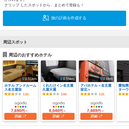
クリップ したスポットから、まとめて登録も！
旅の計画を作成する
周辺スポット
周辺のおすすめホテル
0.51km
0.59km
0.6km
ホテル アンドルーム
くれたけイン名古屋
アパホテル＜名古屋
愛知県
ス名古屋栄
久屋大通
栄北＞
ターウ
3.34
3.44
3.31
7,690
8,040
7,889
円～
円～
円～
詳細
詳細
詳細