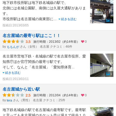
地下鉄市役所駅は地下鉄名城線の駅で、
北側には名城公園駅、南側には久屋大通駅がありま
す。
市役所駅は名古屋城の南東部に
...
続きを読む
1
投稿日:2013/03/05
名古屋城の最寄り駅はここ！！
3.5
旅行時期：2013/02（約14年前）
0
by
さん（女性）
名古屋 クチコミ：46件
ももんが
名古屋市営地下鉄・名城線の駅で名古屋市役所、愛
知県庁ほか官庁関係の最寄り駅です。
そして、なんと「名古屋城」「愛知県体育
...
続きを読む
1
投稿日:2013/02/11
名古屋城から近い駅
2.5
旅行時期：2012/04（約14年前）
0
by
さん（男性）
名古屋 クチコミ：25件
tera
地下鉄名城線の駅で名古屋城の最寄駅です。最寄駅
と言っても名古屋城のチケット売り場まで徒歩１０