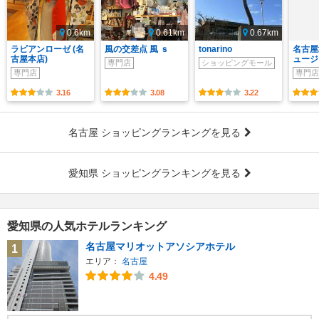
0.6km
0.61km
0.67km
ラビアンローゼ (名
風の交差点 風 ｓ
tonarino
名古屋
古屋本店)
ュージ
専門店
ショッピングモール
専門店
専門店
3.16
3.08
3.22
名古屋 ショッピングランキングを見る
愛知県 ショッピングランキングを見る
愛知県の人気ホテルランキング
名古屋マリオットアソシアホテル
1
エリア：
名古屋
4.49