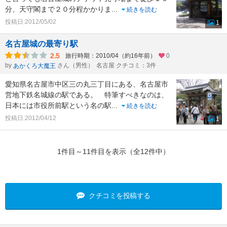
分、天守閣まで２０分程かかりま
...
続きを読む
投稿日:2012/05/02
1
名古屋城の最寄り駅
2.5
旅行時期：2010/04（約16年前）
0
by
さん（男性）
名古屋 クチコミ：3件
あかくろ大魔王
愛知県名古屋市中区三の丸三丁目にある、名古屋市
営地下鉄名城線の駅である。 特筆すべきなのは、
日本には市役所前駅という名の駅
...
続きを読む
投稿日:2012/04/12
1
1件目～11件目を表示（全12件中）
クチコミを投稿する