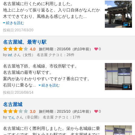
名古屋城に行くために利用しました。
地上に上がって振り返ると、入り口自体がなんだか
木でできており、風格ある感じがしました
...
続きを読む
1
投稿日:2017/03/20
名古屋城、最寄り駅
4.0
旅行時期：2016/08（約10年前）
0
by
さん（女性）
名古屋 クチコミ：26件
inf.
名古屋地下鉄、名城線、市役所駅です。
名古屋城の最寄り駅です。
案内がありわかりやすいですが７番出口です。
右回りに乗るな
...
続きを読む
1
投稿日:2016/08/14
名古屋城
3.0
旅行時期：2015/10（約11年前）
0
by
さん（非公開）
名古屋 クチコミ：17件
でん
名古屋城に行く際利用しました。栄から名城線に乗
ってすぐです。割と小さな駅です。名古屋城までに