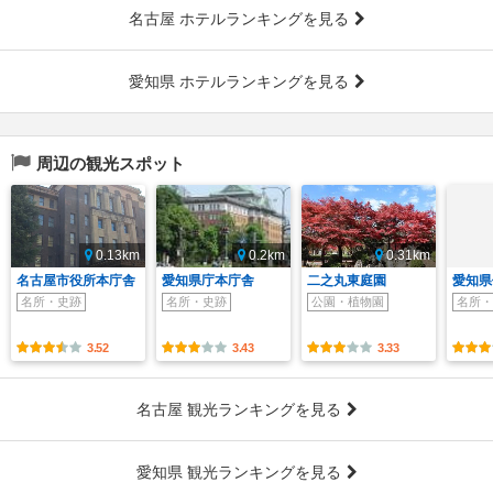
名古屋 ホテルランキングを見る
愛知県 ホテルランキングを見る
周辺の観光スポット
0.13km
0.2km
0.31km
名古屋市役所本庁舎
愛知県庁本庁舎
二之丸東庭園
愛知県
名所・史跡
名所・史跡
公園・植物園
名所・
3.52
3.43
3.33
名古屋 観光ランキングを見る
愛知県 観光ランキングを見る