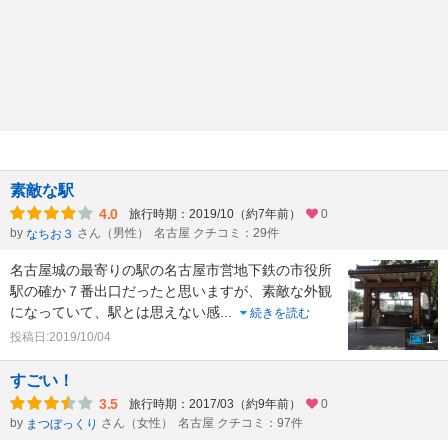
素敵な駅
4.0
旅行時期：2019/10（約7年前）
0
by
さん（男性）
名古屋 クチコミ：29件
なちお３
名古屋城の最寄りの駅の名古屋市営地下鉄の市役所
駅の確か７番出口だったと思いますが、素敵な外観
になっていて、駅とは思えない感
...
続きを読む
投稿日:2019/10/04
1
すごい！
3.5
旅行時期：2017/03（約9年前）
0
by
さん（女性）
名古屋 クチコミ：97件
まつぼっくり