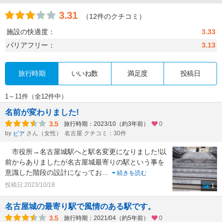
3.31
（12件のクチコミ）
施設の快適度：
3.33
バリアフリー：
3.13
旅行時期
いいね数
満足度
投稿日
1～11件（全12件中）
名前が変わりました!
3.5
旅行時期：2023/10（約3年前）
0
by
さん（女性）
名古屋 クチコミ：30件
ビア
市役所→名古屋城駅へと駅名変更になりました!以
前からありましたが名古屋城最寄りの駅という事を
意識した階段の設計になってお
...
続きを読む
投稿日:2023/10/18
1
名古屋城の最寄り駅で風情のある駅です。
3.5
旅行時期：2021/04（約5年前）
0