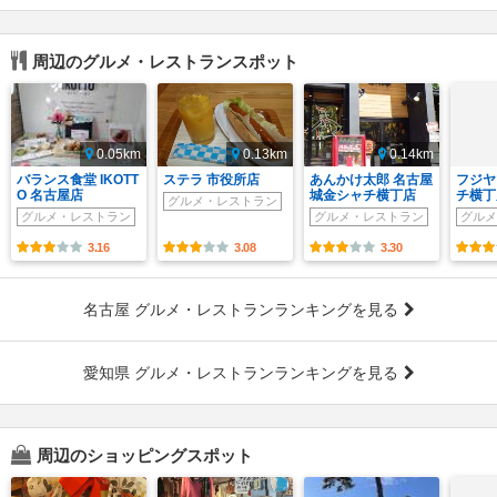
周辺のグルメ・レストランスポット
0.05km
0.13km
0.14km
バランス食堂 IKOTT
ステラ 市役所店
あんかけ太郎 名古屋
フジヤ
O 名古屋店
城金シャチ横丁店
チ横丁
グルメ・レストラン
グルメ・レストラン
グルメ・レストラン
グルメ
3.16
3.08
3.30
名古屋 グルメ・レストランランキングを見る
愛知県 グルメ・レストランランキングを見る
周辺のショッピングスポット