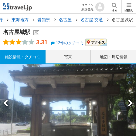
ログイン
新規登録
検索
MENU
行
東海地方
愛知県
名古屋
名古屋 交通
名古屋城駅
名古屋城駅
駅
3.31
アクセス
12件のクチコミ
施設情報・クチコミ
写真
地図・周辺情報