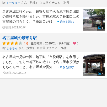
by
さん（男性）
名古屋 クチコミ：34件
トーキュー
名古屋城に行くため、最寄り駅である地下鉄名城線
の市役所駅を降りました。市役所駅の７番出口は名
古屋城の門らしく、７番出口だけ
...
続きを読む
投稿日:2021/05/04
1
名古屋城の最寄り駅
4.0
旅行時期：2020/01（約7年前）
0
by
さん（女性）
名古屋 クチコミ：76件
ともちん
名古屋城の見学の際に地下鉄『市役所駅』を利用し
ました。こちらの地下鉄の近くには名古屋市役所は
もちろんのこと、名古屋城や愛知
...
続きを読む
投稿日:2020/02/15
2