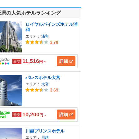
玉県の人気ホテルランキング
ロイヤルパインズホテル浦
和
エリア：
浦和
3.78
11,516
詳細
最安
円～
パレスホテル大宮
エリア：
大宮
3.69
10,200
詳細
最安
円～
川越プリンスホテル
エリア：
川越