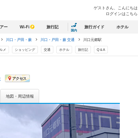
ゲストさん、
こんにちは
ログインはこちら
アー
Wi-Fi
旅行記
旅行ガイド
ホテル
国内
川口・戸田・蕨
川口・戸田・蕨 交通
川口元郷駅
ルメ
ショッピング
交通
ホテル
旅行記
Q＆A
ミ
アクセス
地図・周辺情報