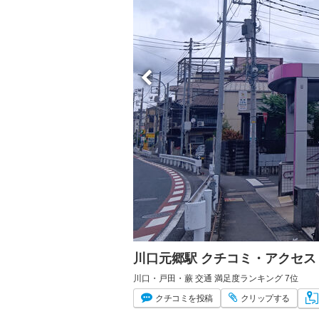
川口元郷駅 クチコミ・アクセス
川口・戸田・蕨 交通 満足度ランキング 7位
クチコミ
を投稿
クリップ
する