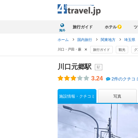
旅行ガイド
ホテル
ツ
海外
ホーム
国内旅行
関東地方
埼玉県
×
川口・戸田・蕨
旅行ガイド
観光
グ
川口元郷駅
駅
3.24
2件のクチコ
施設情報・クチコミ
写真