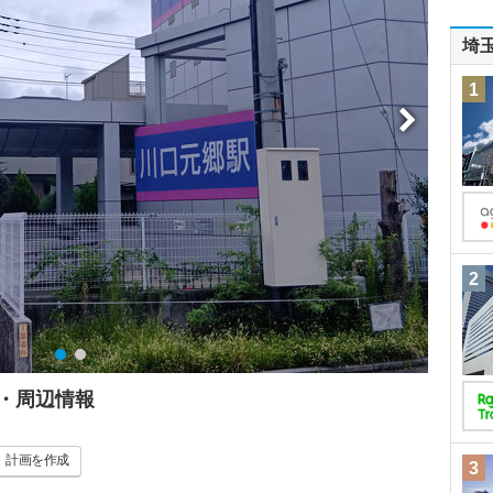
埼
1
2
・周辺情報
計画
を作成
3