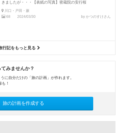
きましたが・・・【表紙の写真】密蔵院の安行桜
川口・戸田・蕨
68
2024/03/30
by かつのすけさん
旅行記をもっと見る
ってみませんか？
ように自分だけの「旅の計画」が作れます。
録も！
旅の計画を作成する