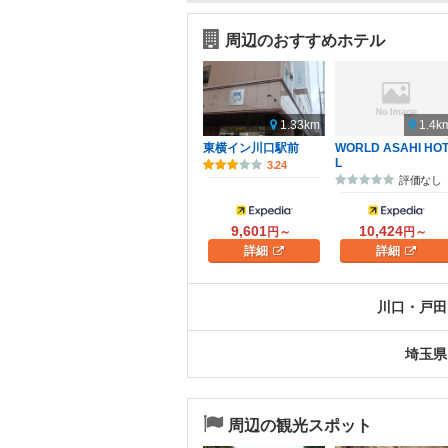
周辺のおすすめホテル
1.33km
1.4k
東横イン川口駅前
WORLD ASAHI HO
L
3.24
評価なし
9,601
10,424
円～
円～
詳細
詳細
川口・戸田
埼玉県
周辺の観光スポット