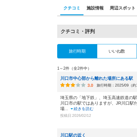
クチコミ
施設情報
周辺スポット
クチコミ・評判
旅行時期
いいね数
1～2件（全2件中）
川口市中心部から離れた場所にある駅
3.0
旅行時期：2025/09（
埼玉県の「地下鉄」、埼玉高速鉄道の
川口市の駅ではありますが、JR川口駅
場
...
続きを読む
投稿日:2026/02/12
川口駅の近く