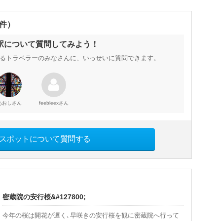
0件）
駅について質問してみよう！
るトラベラーのみなさんに、いっせいに質問できます。
さん
さん
あおし
feebleex
スポットについて質問する
密蔵院の安行桜&#127800;
今年の桜は開花が遅く､早咲きの安行桜を観に密蔵院へ行って