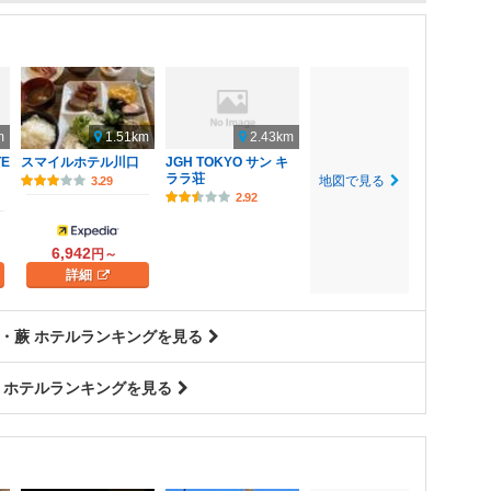
m
1.51km
2.43km
TE
スマイルホテル川口
JGH TOKYO サン キ
ララ荘
地図で見る
3.29
2.92
6,942
円～
詳細
・蕨 ホテルランキングを見る
 ホテルランキングを見る