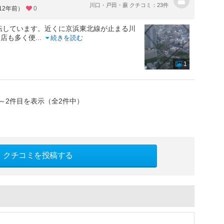
川口・戸田・蕨 クチコミ：23件
12年前）
0
転しています。近くに京浜東北線が止まる川
お店も多く便
...
続きを読む
1
～2件目を表示（全2件中）
クチコミを投稿する