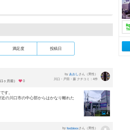
満足度
投稿日
by
さん（男性）
あおし
川口・戸田・蕨 クチコミ：4件
約11ヶ月前）
0
駅です。
付近の川口市の中心部からはかなり離れた
4
by
さん（男性）
feebleex