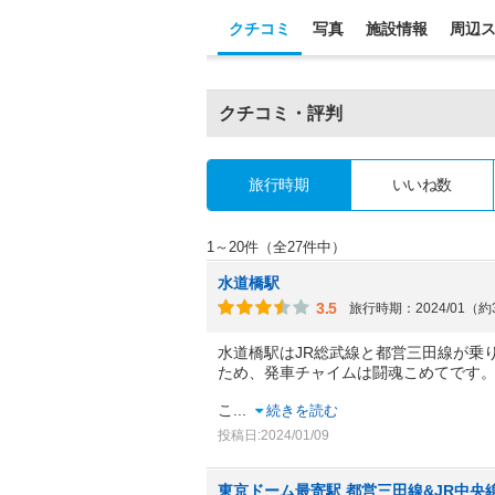
クチコミ
写真
施設情報
周辺
クチコミ・評判
旅行時期
いいね数
1～20件（全27件中）
水道橋駅
3.5
旅行時期：2024/01（
水道橋駅はJR総武線と都営三田線が乗
ため、発車チャイムは闘魂こめてです
こ
...
続きを読む
投稿日:2024/01/09
東京ドーム最寄駅 都営三田線&JR中央