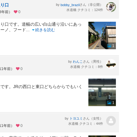
入り口
by
さん（非公開）
bobby_brazil
水道橋 クチコミ：124件
約8年前）
0
入り口です。道幅の広い白山通り沿いにあっ
ボーノ、フード
...
続きを読む
1
by
さん（男性）
わんこ
水道橋 クチコミ：8件
11年前）
0
です。JRの西口と東口どちらからでもいく
1
by
さん（女性）
トヨユミ
水道橋 クチコミ：44件
11年前）
0