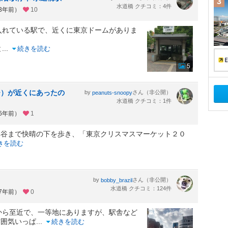
3
水道橋 クチコミ：4件
約3年前）
10
入れている駅で、近くに東京ドームがありま
と
...
続きを読む
5
ひ）が近くにあったの
by
さん（非公開）
peanuts-snoopy
水道橋 クチコミ：1件
約6年前）
1
比谷まで快晴の下を歩き、「東京クリスマスマーケット２０
きを読む
by
さん（非公開）
bobby_brazil
水道橋 クチコミ：124件
約7年前）
0
から至近で、一等地にありますが、駅舎など
雰囲気いっぱ
...
続きを読む