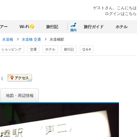
ゲストさん、
こんにちは
ログインはこちら
アー
Wi-Fi
旅行記
旅行ガイド
ホテル
国内
水道橋
水道橋 交通
水道橋駅
ショッピング
交通
ホテル
旅行記
Q＆A
コミ
アクセス
地図・周辺情報