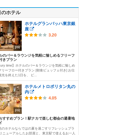
目のホテル
ホテルグランバッハ東京銀
座
3.20
PR
ルのバー＆ラウンジを気軽に愉しめるフリーフ
付きプラン
xury time】ホテルのバー＆ラウンジを気軽に愉しめ
フリーフロー付きプラン [朝食ビュッフェ付き] お仕
光を終えた1日を、 ピ...
ホテルメトロポリタン丸の
内
4.05
PR
おすすめプラン！駅ナカで楽しむ都会の避暑地
イ
結のホテルならではの夏を過ごすリフレッシュプラ
 リニューアルしたお部屋と、東京駅で使えるお一人