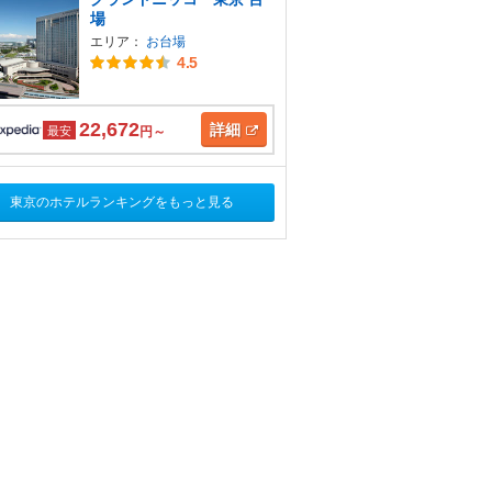
場
エリア：
お台場
4.5
22,672
詳細
最安
円～
東京のホテルランキングをもっと見る