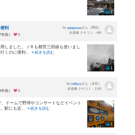
1
に便利
by
さん（男性）
qqqquuuu
水道橋 クチコミ：4件
約7年前）
0
利用しました。ＪＲも都営三田線も使いまし
に行くのに便利
...
続きを読む
1
by
さん（女性）
miffyss
水道橋 クチコミ：11件
約8年前）
0
で、ドームで野球やコンサートなどイベント
す。駅にも近
...
続きを読む
1