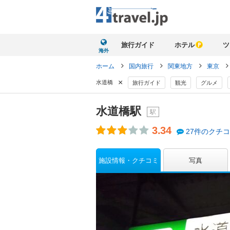
旅行ガイド
ホテル
ツ
海外
ホーム
国内旅行
関東地方
東京
×
水道橋
旅行ガイド
観光
グルメ
水道橋駅
駅
3.34
27件のクチ
施設情報・クチコミ
写真