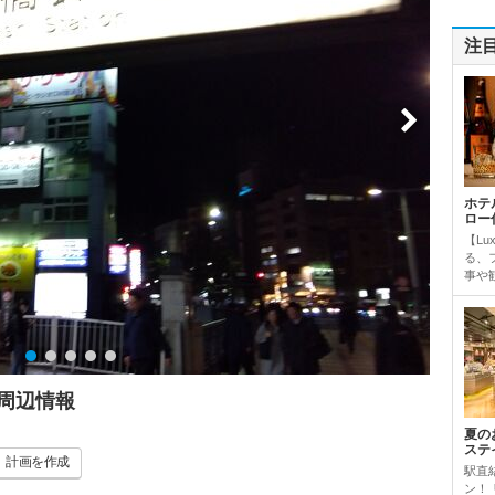
注
ホテ
ロー
【Lu
る、
事や観
周辺情報
夏の
ステ
計画
を作成
駅直
ン！