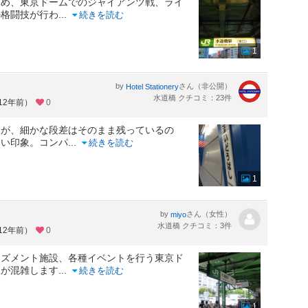
ため、東京ドームでのジャイアンツ戦、ライ
の格闘技が行わ
...
続きを読む
1
by
さん（非公開）
Hotel Stationery
水道橋 クチコミ：23件
12年前）
0
んが、細かな段差はそのまま残っているの
ない印象。コンパ
...
続きを読む
1
by
さん（女性）
miyo
水道橋 クチコミ：3件
12年前）
0
ーズメント施設、各種イベントを行う東京ド
駅が混雑します
...
続きを読む
1