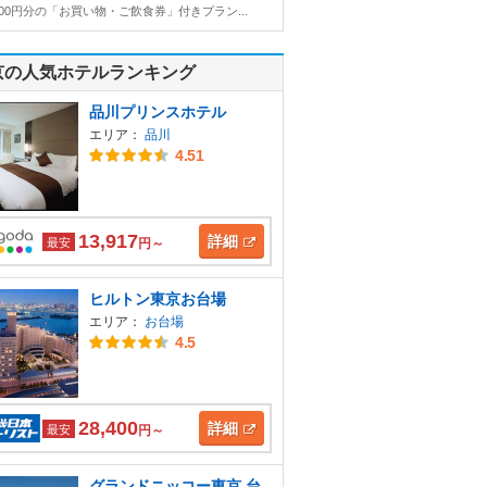
000円分の「お買い物・ご飲食券」付きプラン...
京の人気ホテルランキング
品川プリンスホテル
エリア：
品川
4.51
13,917
詳細
最安
円～
ヒルトン東京お台場
エリア：
お台場
4.5
28,400
詳細
最安
円～
グランドニッコー東京 台