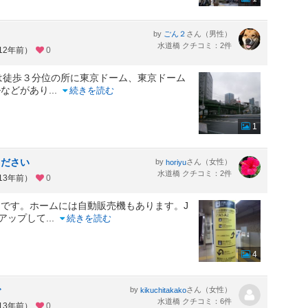
by
さん（男性）
ごん２
水道橋 クチコミ：2件
12年前）
0
は徒歩３分位の所に東京ドーム、東京ドーム
ルなどがあり
...
続きを読む
1
ください
by
さん（女性）
horiyu
水道橋 クチコミ：2件
13年前）
0
です。ホームには自動販売機もあります。J
アップして
...
続きを読む
4
で
by
さん（女性）
kikuchitakako
水道橋 クチコミ：6件
13年前）
0