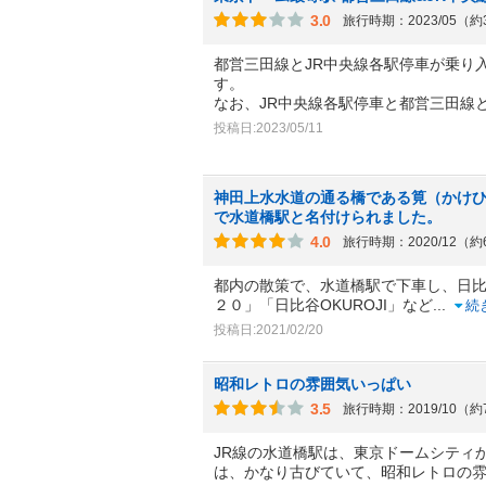
3.0
旅行時期：2023/05（
都営三田線とJR中央線各駅停車が乗り
す。
なお、JR中央線各駅停車と都営三田線
投稿日:2023/05/11
神田上水水道の通る橋である筧（かけ
で水道橋駅と名付けられました。
4.0
旅行時期：2020/12（
都内の散策で、水道橋駅で下車し、日
２０」「日比谷OKUROJI」など
...
続
投稿日:2021/02/20
昭和レトロの雰囲気いっぱい
3.5
旅行時期：2019/10（
JR線の水道橋駅は、東京ドームシティ
は、かなり古びていて、昭和レトロの