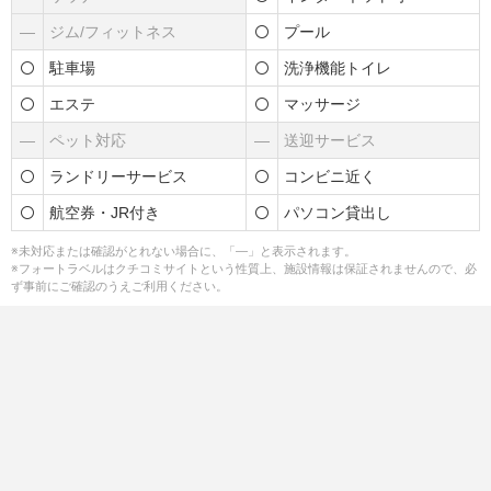
―
ジム/フィットネス
プール
駐車場
洗浄機能トイレ
エステ
マッサージ
―
ペット対応
―
送迎サービス
ランドリーサービス
コンビニ近く
航空券・JR付き
パソコン貸出し
※未対応または確認がとれない場合に、「―」と表示されます。
※フォートラベルはクチコミサイトという性質上、施設情報は保証されませんので、必
ず事前にご確認のうえご利用ください。