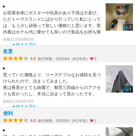
お部屋全体にポスターや玩具があり子供は大喜び。
ただトーマスランドにばかり行っていた私にとって
は、もう少し頑張って欲しい価格だと思います。室
2
内着はホテル代に乗せても良いので新品をお持ち帰
りさせて欲しい。
投稿日:2024/06/26
続きを読む
夜景
4.0
旅行時期：2024/04（約2年前）
0
思っていた価格より、リーズナブルなお値段を見つ
けられたので、泊まってみました。
夜は夜景がとても綺麗で、都営三田線からのアクセ
1
スも良かったし、本当に泊まって良かったです。
リフレッシュ出来ました。
投稿日:2026/07/05
続きを読む
便利
4.0
旅行時期：2024/04（約2年前）
2