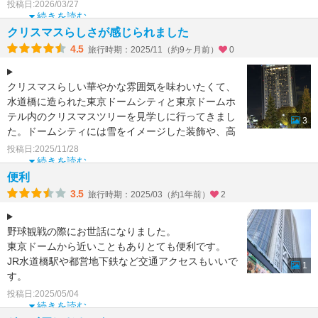
トランとたん熊で
投稿日:2026/03/27
続きを読む
クリスマスらしさが感じられました
4.5
旅行時期：2025/11（約9ヶ月前）
0
クリスマスらしい華やかな雰囲気を味わいたくて、
水道橋に造られた東京ドームシティと東京ドームホ
テル内のクリスマスツリーを見学しに行ってきまし
3
た。ドームシティには雪をイメージした装飾や、高
さ15mほどのク
投稿日:2025/11/28
続きを読む
便利
3.5
旅行時期：2025/03（約1年前）
2
野球観戦の際にお世話になりました。
東京ドームから近いこともありとても便利です。
JR水道橋駅や都営地下鉄など交通アクセスもいいで
1
す。
エレベータ数も多いので混雑は感じませんでした。
投稿日:2025/05/04
高層階フ
続きを読む