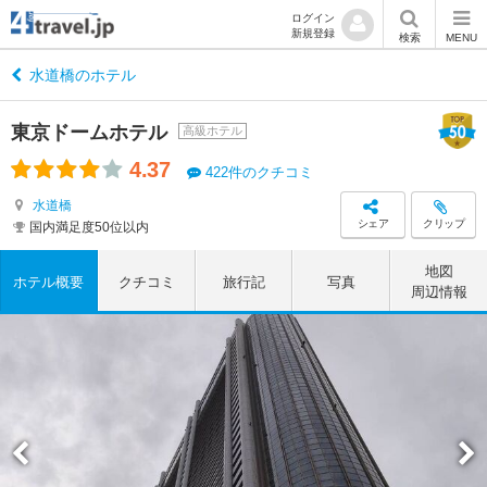
ログイン
新規登録
検索
MENU
水道橋のホテル
東京ドームホテル
高級ホテル
4.37
422件のクチコミ
水道橋
シェア
クリップ
国内満足度50位以内
地図
ホテル概要
クチコミ
旅行記
写真
周辺情報