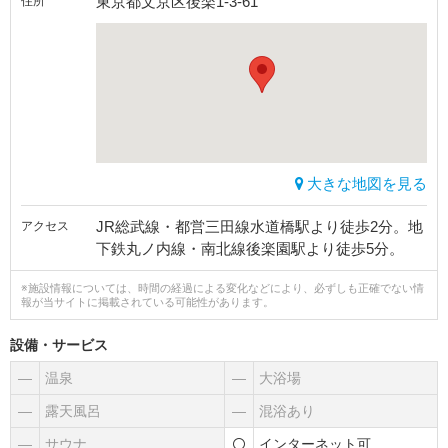
東京都文京区後楽1-3-61
住所
大きな地図を見る
JR総武線・都営三田線水道橋駅より徒歩2分。地
アクセス
下鉄丸ノ内線・南北線後楽園駅より徒歩5分。
※施設情報については、時間の経過による変化などにより、必ずしも正確でない情
報が当サイトに掲載されている可能性があります。
設備・サービス
―
温泉
―
大浴場
―
露天風呂
―
混浴あり
―
サウナ
インターネット可