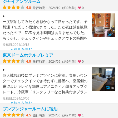
ジャイアンツルーム
4.0
旅行時期：2024/10（約2年前）
0
一度宿泊してみたく念願かなって良かったです。予
想通りで楽しく宿泊できました。ただ夜は試合観戦
だったので、DVDを見る時間はありませんでした。
1
もう少し、チェックインやチェックアウトの時間を
考えていただけ
投稿日:2024/10/18
続きを読む
東京ドームホテルプレミア
4.0
旅行時期：2024/09（約2年前）
0
巨人戦観戦後にプレミアツインに宿泊。専用カウン
ターでチェックインでき待たずに部屋へ。皇居側の
眺望よいキレイな部屋はアメニティと朝食アップグ
10
レード、冷蔵庫ドリンクフリーなど特典付きプラン
はリラックスでき
投稿日:2024/10/06
続きを読む
ブンブンジャールームに宿泊
4.5
旅行時期：2024/06（約2年前）
1