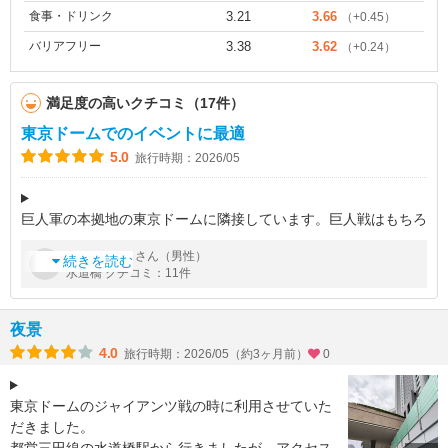
食事・ドリンク
3.21
3.66
（+0.45）
バリアフリー
3.38
3.62
（+0.24）
満足度の高いクチコミ（17件）
東京ドームでのイベントに最適
5.0
旅行時期：2026/05
巨人軍の本拠地の東京ドームに隣接しています。巨人戦はもちろ
んスポーツイベントやコンサートなど多くの行事が開催されるの
by
さん（男性）
KENKEN
で地方から来られた方に大人気です。先日はボクシングの試合も
続きを読む
水道橋 クチコミ：11件
あり大盛況でした。またイベ
夜景
4.0
旅行時期：2026/05（約3ヶ月前）
0
東京ドームのジャイアンツ戦の時に利用させていた
だきました。