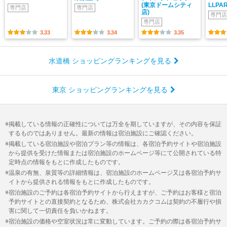
(東京ドームシティ
LLPA
専門店
専門店
店)
専門店
専門店
3.33
3.34
3.35
水道橋 ショッピングランキングを見る
東京 ショッピングランキングを見る
掲載している情報の正確性については万全を期していますが、その内容を保証
するものではありません。最新の情報は宿泊施設にご確認ください。
掲載している宿泊施設や宿泊プラン等の情報は、各宿泊予約サイトや宿泊施設
から提供を受けた情報または宿泊施設のホームページ等にて公開されている特
定時点の情報をもとに作成したものです。
温泉の有無、泉質等の詳細情報は、宿泊施設のホームページ又は各宿泊予約サ
イトから提供される情報をもとに作成したものです。
宿泊施設のご予約は各宿泊予約サイトから行えますが、ご予約はお客様と宿泊
予約サイトとの直接契約となるため、株式会社カカクコムは契約の不履行や損
害に関して一切責任を負いかねます。
宿泊施設の価格や空室状況は常に変動しています。ご予約の際は各宿泊予約サ