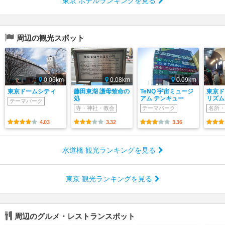
東京 ホテルランキングを見る
周辺の観光スポット
0.06km
0.08km
0.09km
東京ドームシティ
藤田東湖 護母致命の
TeNQ 宇宙ミュージ
東京ド
処
アム テンキュー
リズム
テーマパーク
寺・神社・教会
テーマパーク
名所・
4.03
3.32
3.36
水道橋 観光ランキングを見る
東京 観光ランキングを見る
周辺のグルメ・レストランスポット