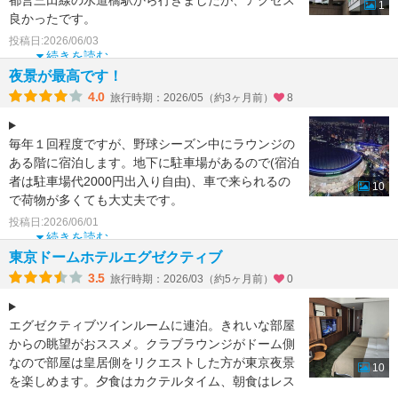
都営三田線の水道橋駅から行きましたが、アクセス
1
良かったです。
ホテル内はもちろん、東京ドームまわりにたくさん
投稿日:2026/06/03
飲食店があるので便利でしたが
続きを読む
夜景が最高です！
4.0
旅行時期：2026/05（約3ヶ月前）
8
毎年１回程度ですが、野球シーズン中にラウンジの
ある階に宿泊します。地下に駐車場があるので(宿泊
者は駐車場代2000円出入り自由)、車で来られるの
10
で荷物が多くても大丈夫です。
投稿日:2026/06/01
東京ドームで巨人戦の
続きを読む
東京ドームホテルエグゼクティブ
3.5
旅行時期：2026/03（約5ヶ月前）
0
エグゼクティブツインルームに連泊。きれいな部屋
からの眺望がおススメ。クラブラウンジがドーム側
なので部屋は皇居側をリクエストした方が東京夜景
10
を楽しめます。夕食はカクテルタイム、朝食はレス