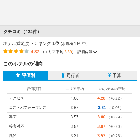
クチコミ（422件）
ホテル満足度ランキング
1位
(水道橋 14件中）
4.37
（エリア平均
3.39
）
評価内訳
このホテルの傾向
評価別
同行者
予算
評価項目
エリア平均
このホテルの平均
アクセス
4.06
4.28
（+0.22）
コストパフォーマンス
3.67
3.61
（-0.06）
客室
3.57
3.86
（+0.29）
接客対応
3.57
3.87
（+0.30）
風呂
3.31
3.57
（+0.26）