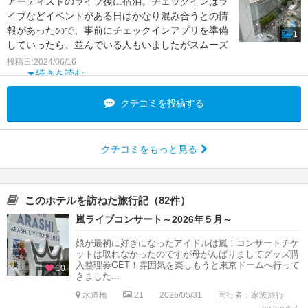
アーティストのライブ後に宿泊。チェックインはラ
イブなどイベントがある日はかなり混み合うとの情
報があったので、事前にチェックインアプリを準備
1
していったら、並んでいる人もいましたがスムーズ
に進んですぐに手
投稿日:2024/06/16
続きを読む
クチコミを投稿する
クチコミをもっと見る
このホテルを訪ねた旅行記（82件）
嵐ライブコンサート～2026年５月～
娘が最初に好きになったアイドルは嵐！コンサートチケ
ットは取れなかったのですが母がんばりましてグッズ購
入整理券GET！雰囲気を楽しもうと東京ドームへ行って
10
きました...
水道橋
21
2026/05/31
同行者：家族旅行