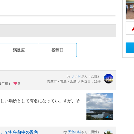
満足度
投稿日
by
さん（女性）
Ｊ／Ｈ
志摩市・賢島・浜島 クチコミ：11件
約8年前）
0
。
空しい場所として有名になっていますが、そ
1
所、でも午前中の景色
by
さん（男性）
天空の城