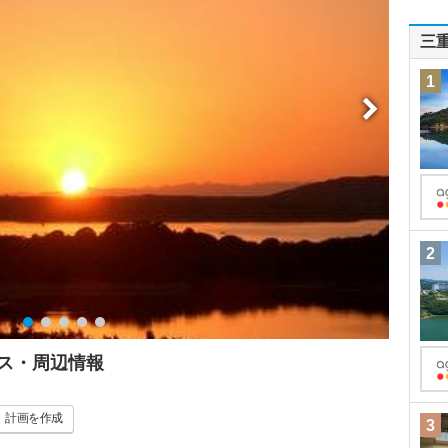
三
1
2
ス・周辺情報
計画
を作成
3