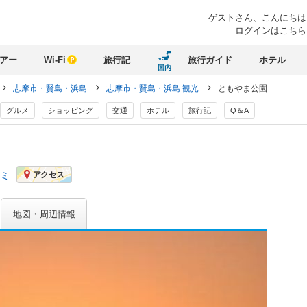
ゲストさん、
こんにちは
ログインはこちら
アー
Wi-Fi
旅行記
旅行ガイド
ホテル
国内
志摩市・賢島・浜島
志摩市・賢島・浜島 観光
ともやま公園
グルメ
ショッピング
交通
ホテル
旅行記
Q＆A
コミ
アクセス
地図・周辺情報