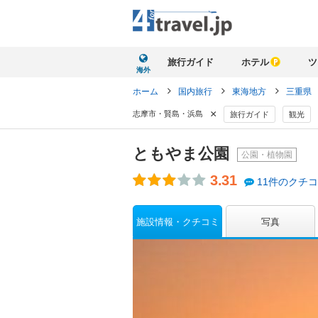
旅行ガイド
ホテル
ツ
海外
ホーム
国内旅行
東海地方
三重県
×
志摩市・賢島・浜島
旅行ガイド
観光
ともやま公園
公園・植物園
3.31
11件のクチ
施設情報・クチコミ
写真