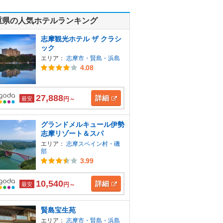
重県の人気ホテルランキング
志摩観光ホテル ザ クラシ
ック
エリア：
志摩市・賢島・浜島
4.08
27,888
詳細
最安
円～
グランドメルキュール伊勢
志摩リゾート＆スパ
エリア：
志摩スペイン村・磯
部
3.99
10,540
詳細
最安
円～
賢島宝生苑
エリア：
志摩市・賢島・浜島