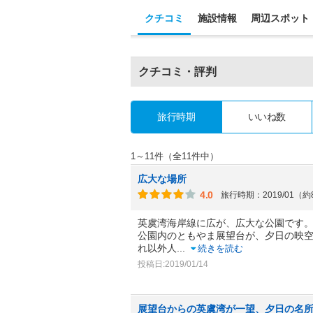
クチコミ
施設情報
周辺スポット
クチコミ・評判
旅行時期
いいね数
1～11件（全11件中）
広大な場所
4.0
旅行時期：2019/01（
英虞湾海岸線に広が、広大な公園です
公園内のともやま展望台が、夕日の映
れ以外人
...
続きを読む
投稿日:2019/01/14
展望台からの英虞湾が一望、夕日の名