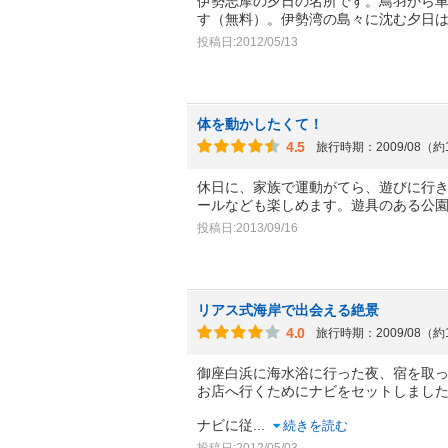
伊勢志摩の夕日の名所です。鳥羽から車
す（無料）。伊勢湾の島々に沈む夕日
投稿日:2012/05/13
体を動かしたくて！
4.5
旅行時期：2009/08（約
休日に、家族で運動がてら、遊びに行
ールなども楽しめます。遊具のある公
投稿日:2013/09/16
リアス式海岸で出会える絶景
4.0
旅行時期：2009/08（約
御座白浜に海水浴に行った夜、宿を取
お店へ行くためにナビをセットしまし
ナビに従
...
続きを読む
投稿日:2012/05/03