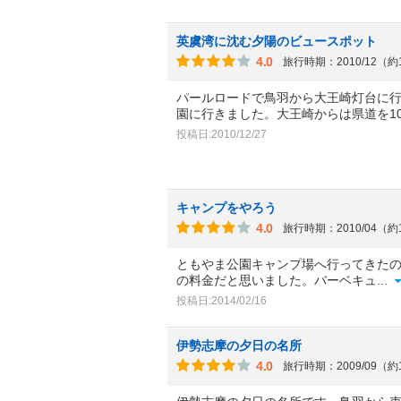
英虞湾に沈む夕陽のビュースポット
4.0
旅行時期：2010/12（約
パールロードで鳥羽から大王崎灯台に
園に行きました。大王崎からは県道を1
投稿日:2010/12/27
キャンプをやろう
4.0
旅行時期：2010/04（約
ともやま公園キャンプ場へ行ってきたの
の料金だと思いました。バーベキュ
...
投稿日:2014/02/16
伊勢志摩の夕日の名所
4.0
旅行時期：2009/09（約