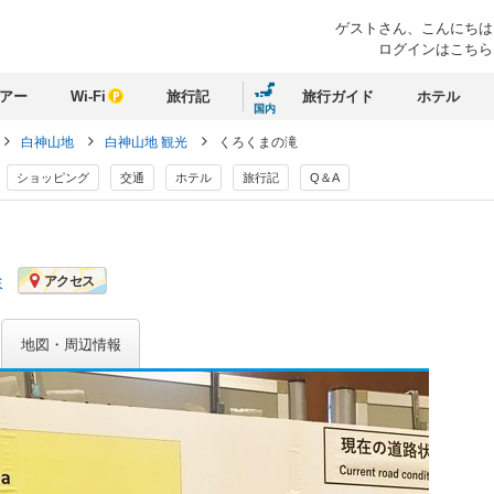
ゲストさん、
こんにちは
ログインはこちら
アー
Wi-Fi
旅行記
旅行ガイド
ホテル
国内
白神山地
白神山地 観光
くろくまの滝
ショッピング
交通
ホテル
旅行記
Q＆A
ミ
アクセス
地図・周辺情報