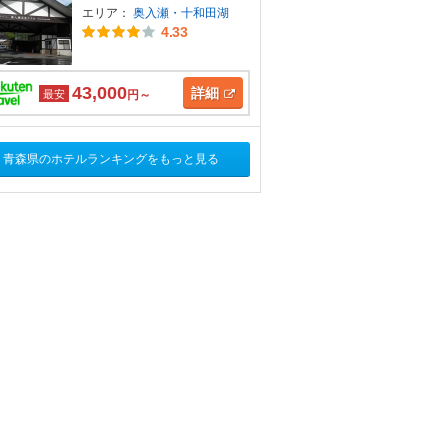
エリア：
奥入瀬・十和田湖
4.33
43,000
詳細
最安
円～
青森県のホテルランキングをもっと見る