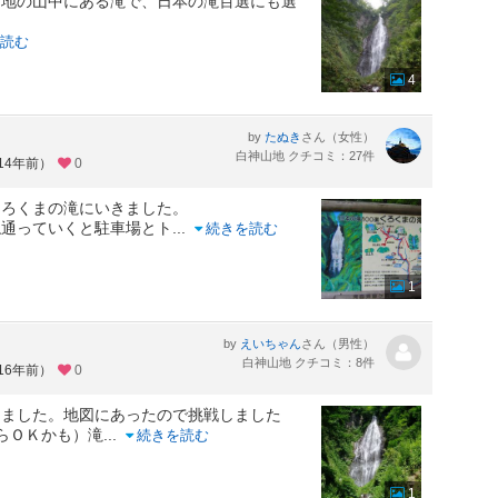
山地の山中にある滝で、日本の滝百選にも選
読む
4
by
さん（女性）
たぬき
白神山地 クチコミ：27件
14年前）
0
くろくまの滝にいきました。
ね通っていくと駐車場とト
...
続きを読む
1
by
さん（男性）
えいちゃん
白神山地 クチコミ：8件
16年前）
0
きました。地図にあったので挑戦しました
らＯＫかも）滝
...
続きを読む
1