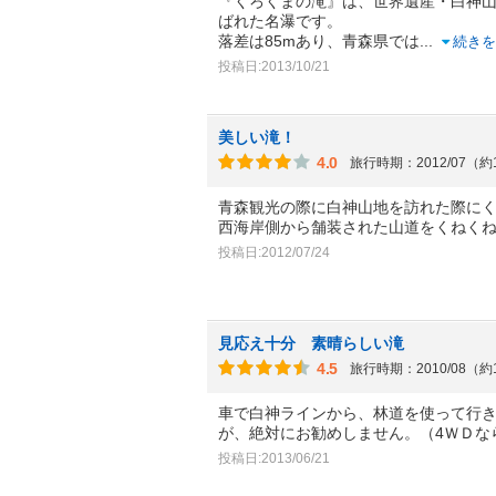
『くろくまの滝』は、世界遺産・白神
ばれた名瀑です。
落差は85mあり、青森県では
...
続きを
投稿日:2013/10/21
美しい滝！
4.0
旅行時期：2012/07（約
青森観光の際に白神山地を訪れた際に
西海岸側から舗装された山道をくねく
投稿日:2012/07/24
見応え十分 素晴らしい滝
4.5
旅行時期：2010/08（約
車で白神ラインから、林道を使って行
が、絶対にお勧めしません。（4ＷＤな
投稿日:2013/06/21