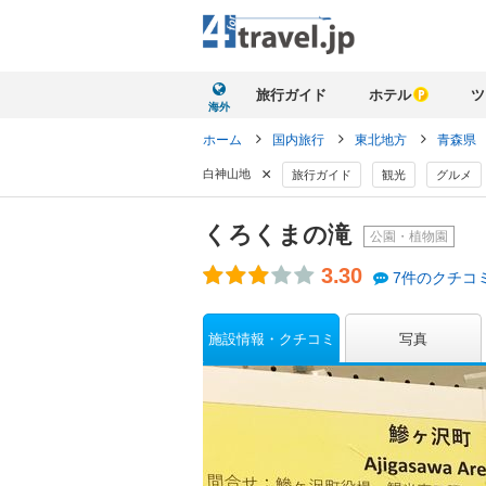
旅行ガイド
ホテル
ツ
海外
ホーム
国内旅行
東北地方
青森県
×
白神山地
旅行ガイド
観光
グルメ
くろくまの滝
公園・植物園
3.30
7件のクチコ
施設情報・クチコミ
写真