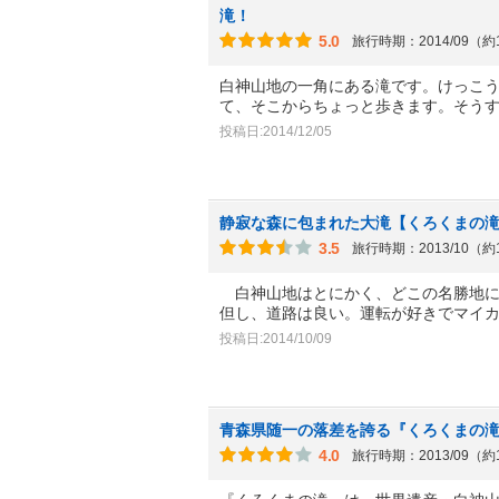
滝！
5.0
旅行時期：2014/09（約
白神山地の一角にある滝です。けっこ
て、そこからちょっと歩きます。そう
投稿日:2014/12/05
静寂な森に包まれた大滝【くろくまの
3.5
旅行時期：2013/10（約
白神山地はとにかく、どこの名勝地に
但し、道路は良い。運転が好きでマイ
投稿日:2014/10/09
青森県随一の落差を誇る『くろくまの
4.0
旅行時期：2013/09（約