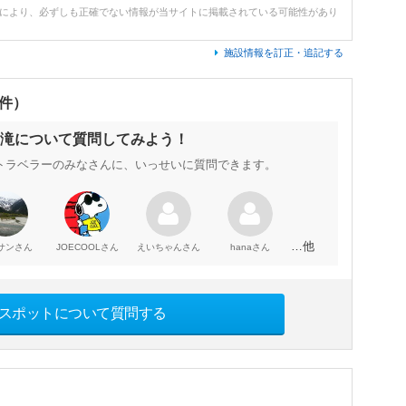
どにより、必ずしも正確でない情報が当サイトに掲載されている可能性があり
施設情報を訂正・追記する
0件）
滝について質問してみよう！
トラベラーのみなさんに、いっせいに質問できます。
…他
さん
さん
さん
さん
サン
JOECOOL
えいちゃん
hana
スポットについて質問する