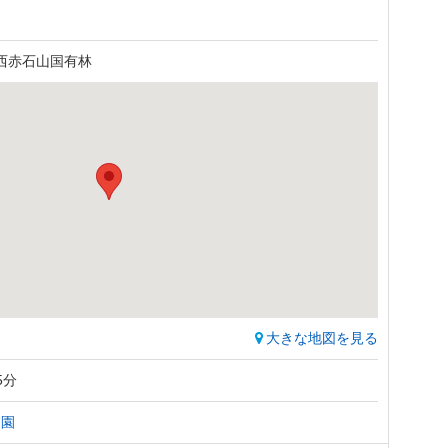
西赤石山国有林
大きな地図を見る
5分
物園