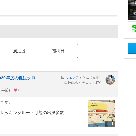
満足度
投稿日
020年度の夏はクロ
by
さん（女性）
ウェンディ
白神山地 クチコミ：17件
約6年前）
0
報です。
のトレッキングルートは熊の出没多数
...
1