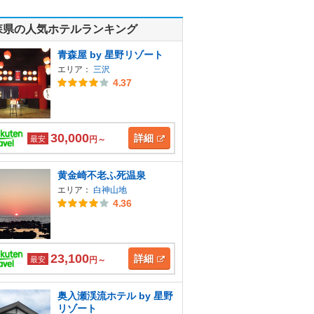
森県の人気ホテルランキング
青森屋 by 星野リゾート
エリア：
三沢
4.37
30,000
詳細
最安
円～
黄金崎不老ふ死温泉
エリア：
白神山地
4.36
23,100
詳細
最安
円～
奥入瀬渓流ホテル by 星野
リゾート