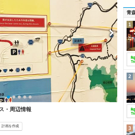
青
1
2
ス・周辺情報
計画
を作成
3