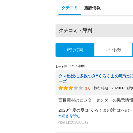
クチコミ
施設情報
クチコミ・評判
旅行時期
いいね数
1～7件（全7件中）
クマ出没に多数つき“くろくまの滝”は2
ーズ
3.0
旅行時期：2020/07（
西目屋村のビジターセンターの掲示情
2020年度の夏は“くろくまの滝”はへ
続きを読む
投稿日:2020/08/12