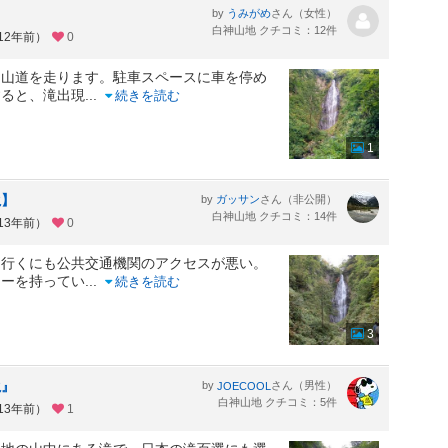
by
さん（女性）
うみがめ
白神山地 クチコミ：12件
12年前）
0
う山道を走ります。駐車スペースに車を停め
すると、滝出現
...
続きを読む
1
滝】
by
さん（非公開）
ガッサン
白神山地 クチコミ：14件
13年前）
0
行くにも公共交通機関のアクセスが悪い。
カーを持ってい
...
続きを読む
3
滝』
by
さん（男性）
JOECOOL
白神山地 クチコミ：5件
13年前）
1