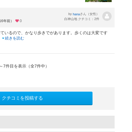
by
さん（女性）
hana
白神山地 クチコミ：2件
16年前）
0
れているので、かなり歩きでがあります。歩くのは大変です
..
続きを読む
～7件目を表示（全7件中）
クチコミを投稿する
）