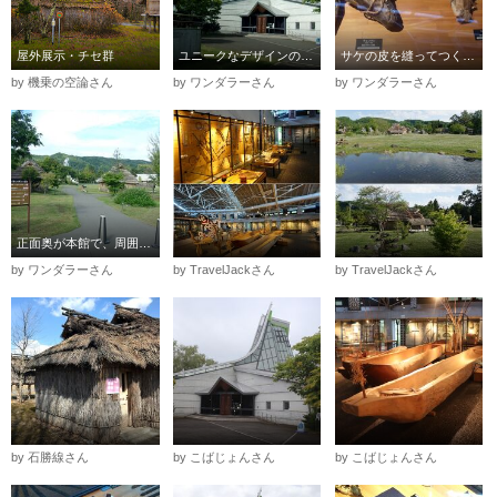
屋外展示・チセ群
ユニークなデザインの建物
サケの皮を縫ってつくった靴
by 機乗の空論さん
by ワンダラーさん
by ワンダラーさん
正面奥が本館で、周囲にチセ（アイヌの家）の復元建物など
by ワンダラーさん
by TravelJackさん
by TravelJackさん
by 石勝線さん
by こばじょんさん
by こばじょんさん