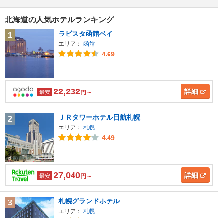
北海道の人気ホテルランキング
ラビスタ函館ベイ
1
エリア：
函館
4.69
22,232
詳細
最安
円～
ＪＲタワーホテル日航札幌
2
エリア：
札幌
4.49
27,040
詳細
最安
円～
札幌グランドホテル
3
エリア：
札幌