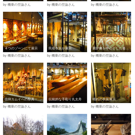
by 機乗の空論さん
by 機乗の空論さん
by 機乗の空論さん
４つのゾーンにて展示
民俗衣装が展示
囲炉裏を中心とした暮らし
by 機乗の空論さん
by 機乗の空論さん
by 機乗の空論さん
信仰カムイへの祭具・イナウ
伝統的な手彫り丸太舟
晴れの衣装展示
by 機乗の空論さん
by 機乗の空論さん
by 機乗の空論さん