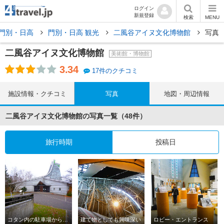
ログイン
新規登録
検索
MENU
門別・日高
門別・日高 観光
二風谷アイヌ文化博物館
写真
二風谷アイヌ文化博物館
美術館・博物館
3.34
17件のクチコミ
施設情報・クチコミ
写真
地図・周辺情報
二風谷アイヌ文化博物館の写真一覧（48件）
旅行時期
投稿日
コタン内の駐車場からも直ぐ
建て物としても興味深い
ロビー・エントランス