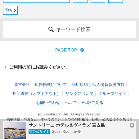
岡崎
キーワード検索
PAGE TOP
ご利用の前にお読みください。
運営会社
広告掲載について
利用規約
個人情報保護方針
外部送信（オプトアウト）
リンクについて
グループサイト
お問い合わせ
ヘルプ
PC版で見る
(c) Kakaku.com, Inc. All Rights Reserved.
掲載情報・写真など、すべてのコンテンツの無断複写・転載・公衆送信等を禁じま
す。
サントリーニ ホテル＆ヴィラズ 宮古島
Guest Room 紹介
宿公式サイト