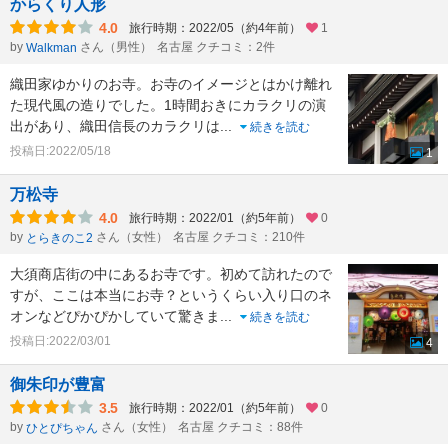
からくり人形
4.0
旅行時期：2022/05（約4年前）
1
by
さん（男性）
名古屋 クチコミ：2件
Walkman
織田家ゆかりのお寺。お寺のイメージとはかけ離れ
た現代風の造りでした。1時間おきにカラクリの演
出があり、織田信長のカラクリは
...
続きを読む
投稿日:2022/05/18
1
万松寺
4.0
旅行時期：2022/01（約5年前）
0
by
さん（女性）
名古屋 クチコミ：210件
とらきのこ2
大須商店街の中にあるお寺です。初めて訪れたので
すが、ここは本当にお寺？というくらい入り口のネ
オンなどぴかぴかしていて驚きま
...
続きを読む
投稿日:2022/03/01
4
御朱印が豊富
3.5
旅行時期：2022/01（約5年前）
0
by
さん（女性）
名古屋 クチコミ：88件
ひとぴちゃん