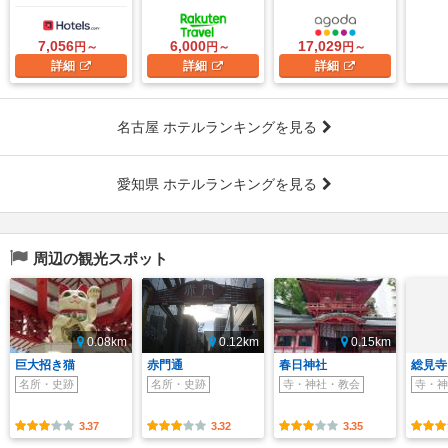
7,056
6,000
17,029
円～
円～
円～
詳細
詳細
詳細
名古屋 ホテルランキングを見る
愛知県 ホテルランキングを見る
周辺の観光スポット
0.08km
0.12km
0.15km
巨大招き猫
赤門通
春日神社
総見寺
名所・史跡
名所・史跡
寺・神社・教会
寺・神
3.37
3.32
3.35