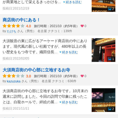
が商業地として栄えるきっかけを
...
続きを読む
投稿日:2021/12/19
2
商店街の中にある！
4.0
旅行時期：2021/10（約5年前）
0
by
さん（男性）
名古屋 クチコミ：139件
たけち
大須観音の東に広がるアーケード商店街の中にあり
ます。現代風の新しい社殿ですが、480年以上の長
い歴史をもつ寺です。織田信長
...
続きを読む
投稿日:2022/02/05
1
大須商店街の中心部に立地するお寺
3.0
旅行時期：2021/10（約5年前）
0
by
さん（男性）
名古屋 クチコミ：636件
kazuzuka
大須商店街の中心部に立地するお寺です。10月末の
週末に訪問しました。今回の訪問で印象に残ったこ
とは、白龍ホールで、絆絵の展
...
続きを読む
投稿日:2021/11/11
2