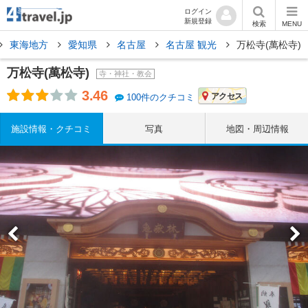
ログイン
新規登録
検索
MENU
東海地方
愛知県
名古屋
名古屋 観光
万松寺(萬松寺)
万松寺(萬松寺)
寺・神社・教会
3.46
アクセス
100件のクチコミ
施設情報・クチコミ
写真
地図・周辺情報