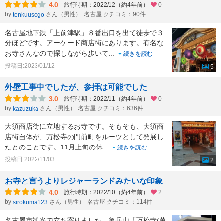
4.0
旅行時期：2022/12（約4年前）
0
by
さん（男性）
名古屋 クチコミ：90件
tenkuusogo
名古屋地下鉄「上前津駅」８番出口を出て徒歩で３
分ほどです。アーケード商店街にあります。有名な
お寺さんなので探しながら歩いて
...
続きを読む
投稿日:2023/01/12
5
外壁工事中でしたが、参拝は可能でした
3.0
旅行時期：2022/11（約4年前）
0
by
さん（男性）
名古屋 クチコミ：636件
kazuzuka
大須商店街に立地するお寺です。そもそも、大須商
店街自体が、万松寺の門前町をルーツとして発展し
たとのことです。11月上旬の休
...
続きを読む
投稿日:2022/11/03
2
お寺と言うよりレジャーランドみたいな印象
4.0
旅行時期：2022/10（約4年前）
2
by
さん（男性）
名古屋 クチコミ：114件
sirokuma123
名古屋市観光で立ち寄りました。亀岳山「万松寺(萬