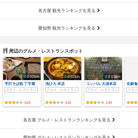
名古屋 観光ランキングを見る
愛知県 観光ランキングを見る
周辺のグルメ・レストランスポット
0.02km
0.02km
0.03km
手打そば処 丁字屋
浅ひろ 本店
コンパル 大須本店
生鮮食
グルメ・レストラン
グルメ・レストラン
グルメ・レストラン
グルメ
3.26
3.25
3.39
名古屋 グルメ・レストランランキングを見る
愛知県 グルメ・レストランランキングを見る