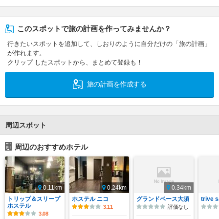
このスポットで旅の計画を作ってみませんか？
行きたいスポットを追加して、しおりのように自分だけの「旅の計画」
が作れます。
クリップ したスポットから、まとめて登録も！
旅の計画を作成する
周辺スポット
周辺のおすすめホテル
0.11km
0.24km
0.34km
トリップ＆スリープ
ホステル ニコ
グランドベース大須
trive 
ホステル
3.11
評価なし
3.08