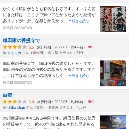
からくり時計がととも有名なお寺です。ずいぶん前
にきた時は、ここまで輝いてなかったような記憶が
ありますが、派手な感じか良かっ
...
続きを読む
投稿日:2022/07/28
1
織田家の菩提寺で
3.5
旅行時期：2022/07（約4年前）
0
by
さん（非公開）
名古屋 クチコミ：73件
ヒトミカ
織田家の菩提寺で、織田信秀の建立したそうです。
織田信長の父親の信秀公の墓所がある寺です。すこ
し、はでな感じがこの地域らしく
...
続きを読む
投稿日:2022/07/23
1
白龍
3.0
旅行時期：2022/06（約4年前）
0
by
さん（女性）
名古屋 クチコミ：455件
chiba-chan
大須商店街の中にある寺院です。織田信長の父信秀
の菩提寺として、約480年前に建立された歴史ある