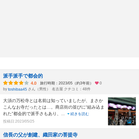
派手派手で都会的
4.0
旅行時期：2023/05（約3年前）
0
by
さん（男性）
名古屋 クチコミ：48件
toshibaa45
大須の万松寺とは名前は知っていましたが、まさか
こんなお寺だったとは…。商店街の並びに“組み込ま
れた”都会的で派手さもあり、
...
続きを読む
投稿日:2023/05/25
2
信長の父が創建、織田家の菩提寺