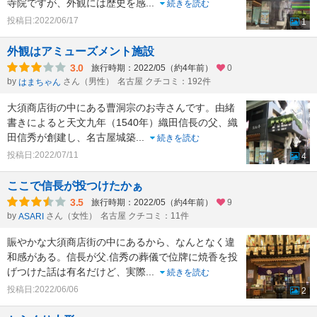
寺院ですが、外観には歴史を感
...
続きを読む
投稿日:2022/06/17
1
外観はアミューズメント施設
3.0
旅行時期：2022/05（約4年前）
0
by
さん（男性）
名古屋 クチコミ：192件
はまちゃん
大須商店街の中にある曹洞宗のお寺さんです。由緒
書きによると天文九年（1540年）織田信長の父、織
田信秀が創建し、名古屋城築
...
続きを読む
投稿日:2022/07/11
4
ここで信長が投つけたかぁ
3.5
旅行時期：2022/05（約4年前）
9
by
さん（女性）
名古屋 クチコミ：11件
ASARI
賑やかな大須商店街の中にあるから、なんとなく違
和感がある。信長が父.信秀の葬儀で位牌に焼香を投
げつけた話は有名だけど、実際
...
続きを読む
投稿日:2022/06/06
2