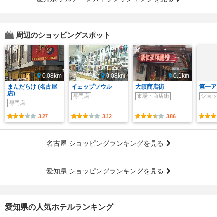
周辺のショッピングスポット
0.08km
0.08km
0.1km
まんだらけ (名古屋
イェップソウル
大須商店街
第一ア
店)
専門店
市場・商店街
ショッ
専門店
3.27
3.12
3.86
名古屋 ショッピングランキングを見る
愛知県 ショッピングランキングを見る
愛知県の人気ホテルランキング