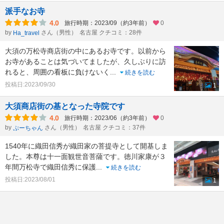
派手なお寺
4.0
旅行時期：2023/09（約3年前）
0
by
さん（男性）
名古屋 クチコミ：28件
Ha_travel
大須の万松寺商店街の中にあるお寺です。以前から
お寺があることは気づいてましたが、久しぶりに訪
れると、周囲の看板に負けないく
...
続きを読む
投稿日:2023/09/30
1
大須商店街の基となった寺院です
4.0
旅行時期：2023/06（約3年前）
0
by
さん（男性）
名古屋 クチコミ：37件
ぷーちゃん
1540年に織田信秀が織田家の菩提寺として開基しま
した。本尊は十一面観世音菩薩です。徳川家康が３
年間万松寺で織田信秀に保護
...
続きを読む
投稿日:2023/08/01
1