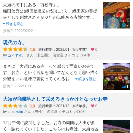
大須の街中にある「万松寺」。
織田信秀公(織田信長公の父)により、織田家の菩提
寺として創建され４８０年の伝統ある寺院です
...
続きを読む
2
投稿日:2022/02/22
現代の寺。
4.5
旅行時期：2022/01（約5年前）
0
by
さん（非公開）
名古屋 クチコミ：84件
コイです。
まさに「大須にある寺」って感じで面白いお寺で
す。お寺、という言葉を聞いてなんとなく思い描く
外観をいい意味で裏切ってくれるお
...
続きを読む
投稿日:2022/01/31
1
大須が商業地として栄えるきっかけとなったお寺
3.0
旅行時期：2021/12（約5年前）
0
by
さん（男性）
名古屋 クチコミ：636件
kazuzuka
12月中旬に訪問しました。お寺の周囲は人出が多
く、賑わっていました。こちらのお寺は、大須地区