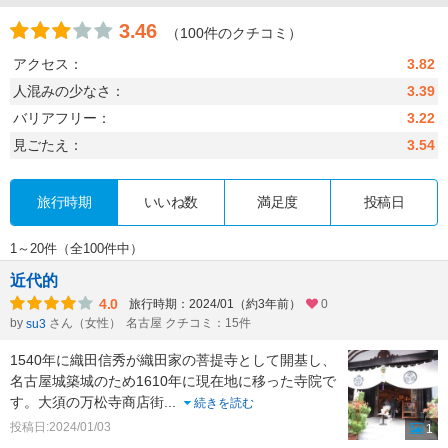
3.46
（100件のクチコミ）
アクセス：
3.82
人混みの少なさ：
3.39
バリアフリー：
3.22
見ごたえ：
3.54
旅行時期
いいね数
満足度
投稿日
1～20件（全100件中）
近代的
4.0
旅行時期：2024/01（約3年前）
0
by
さん（女性）
名古屋 クチコミ：15件
su3
1540年に織田信秀が織田家の菩提寺として開基し、
名古屋城築城のため1610年に現在地に移った寺院で
す。大須の万松寺商店街
...
続きを読む
投稿日:2024/01/03
1