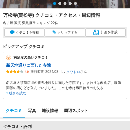
万松寺(萬松寺) クチコミ・アクセス・周辺情報
名古屋 観光 満足度ランキング 22位
計画
を作成
クチコミ
を投稿
クリップ
する
ピックアップ クチコミ
満足度の高いクチコミ
新天地通りに面した寺院
旅行時期 2024/08
by
さん
クワトロ
4.0
名古屋大須商店街の新天地通りに面した寺院です。まわりは飲食店、服飾
関係の店などが並んでいました。このお寺は織田信長のお父さ
...
続きを読む
クチコミ
写真
施設情報
周辺スポット
クチコミ・評判