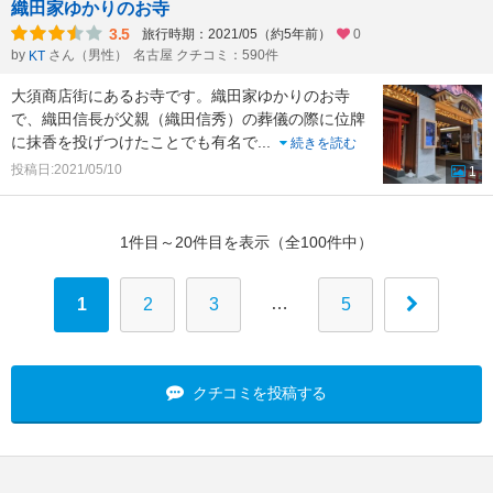
織田家ゆかりのお寺
3.5
旅行時期：2021/05（約5年前）
0
by
さん（男性）
名古屋 クチコミ：590件
KT
大須商店街にあるお寺です。織田家ゆかりのお寺
で、織田信長が父親（織田信秀）の葬儀の際に位牌
に抹香を投げつけたことでも有名で
...
続きを読む
投稿日:2021/05/10
1
1件目～20件目を表示（全100件中）
…
1
2
3
5
クチコミを投稿する