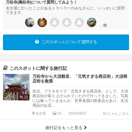
万松寺(萬松寺)について質問してみよう！
名古屋に行ったことがあるトラベラーのみなさんに、いっせいに質問
できます。
…他
このスポットについて質問する
このスポットに関する旅行記
万松寺から大須観音、「元気すぎる商店街」大須商
店街を散策
先日、ブラタモリで「元気すぎる商店街」として、大須
商店街が取り上げられていたので行ってきました。写真
10
には撮っていませんが、世界各国の飲食店があり、生活
用品のお店...
名古屋
20
2026/08/07
by にゃんこさん
旅行記をもっと見る