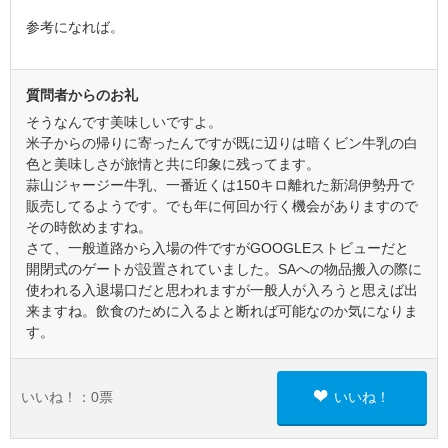
参考になれば。
質問者からのお礼
そうなんです美味しいですよ。
米子からの帰りに寄ったんですが既に辺りは暗くビン牛乳の白
色と美味しさが旅情と共に印象に残ってます。
蒜山ジャージー牛乳、一番近くは150キロ離れた新潟伊勢丹で
販売してるようです。でも年に何回か行く機会がありますので
その時飲めますね。
さて、一般道路から入場の件ですがGOOGLEストビューだと
開閉式のゲートが設置されていました。SAへの物品搬入の際に
使われる入退場口だと思われますが一般人が入ろうと思えば出
来ますね。飲食のために入るよと断れば可能なのか気になりま
す。
いいね！：
0
票
いいね！