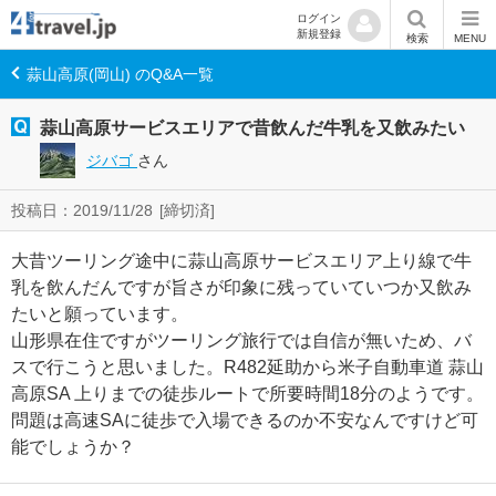
ログイン
新規登録
検索
MENU
蒜山高原(岡山) のQ&A一覧
蒜山高原サービスエリアで昔飲んだ牛乳を又飲みたい
ジバゴ
さん
投稿日：2019/11/28
[締切済]
大昔ツーリング途中に蒜山高原サービスエリア上り線で牛
乳を飲んだんですが旨さが印象に残っていていつか又飲み
たいと願っています。
山形県在住ですがツーリング旅行では自信が無いため、バ
スで行こうと思いました。R482延助から米子自動車道 蒜山
高原SA 上りまでの徒歩ルートで所要時間18分のようです。
問題は高速SAに徒歩で入場できるのか不安なんですけど可
能でしょうか？