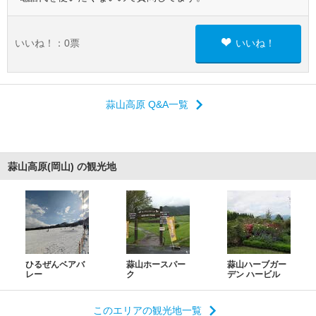
いいね！：
0
票
いいね！
蒜山高原 Q&A一覧
蒜山高原(岡山) の観光地
ひるぜんベアバ
蒜山ホースパー
蒜山ハーブガー
レー
ク
デン ハービル
このエリアの観光地一覧