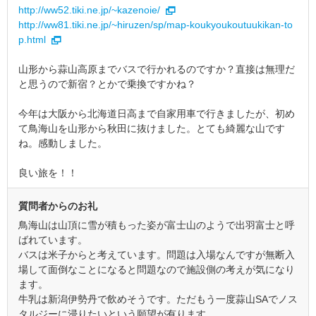
http://ww52.tiki.ne.jp/~kazenoie/
http://ww81.tiki.ne.jp/~hiruzen/sp/map-koukyoukoutuukikan-to
p.html
山形から蒜山高原までバスで行かれるのですか？直接は無理だ
と思うので新宿？とかで乗換ですかね？
今年は大阪から北海道日高まで自家用車で行きましたが、初め
て鳥海山を山形から秋田に抜けました。とても綺麗な山です
ね。感動しました。
良い旅を！！
質問者からのお礼
鳥海山は山頂に雪が積もった姿が富士山のようで出羽富士と呼
ばれています。
バスは米子からと考えています。問題は入場なんですが無断入
場して面倒なことになると問題なので施設側の考えが気になり
ます。
牛乳は新潟伊勢丹で飲めそうです。ただもう一度蒜山SAでノス
タルジーに浸りたいという願望が有ります。