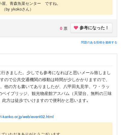
小屋、青森魚菜センター ですね。
。
（by ykokoさん）
0
票
参考になった！
問題のある投稿を連絡する
に行きました。少しでも参考になればと思いメール致しまし
ますので公共交通機関の移動は時間が少しかかりますので、
ね、他の方も書いてありましたが、八甲田丸見学、ワ・ラッ
のベイブリッジ、観光物産館アスパム（天望台、無料の三味
）此方は徒歩でいけますので便利かと思います｡
i-kanko.or.jp/web/event02.html
えていただきありがとうございます。