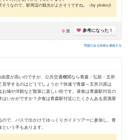
変そうなので、駅周辺の観光がよさそうですね。
（by ykokoさ
0
票
参考になった！
問題のある投稿を連絡する
自由度が高いのですが、公共交通機関なら青森・弘前・五所
て見学するのはどうでしょうか？快速で青森～五所川原は
内はお城や洋館など散策に楽しい街です。昼食は青森駅付近の
丼はいかがですか？夕食は青森駅付近にたくさんある居酒屋
るので、バスで出かけてゆっくりガイドツアーに参加し、青
食という手もあります。