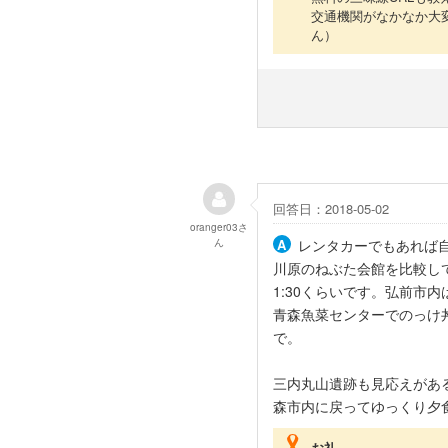
交通機関がなかなか大
ん）
回答日：2018-05-02
oranger03
さ
ん
レンタカーでもあれば
川原のねぶた会館を比較し
1:30くらいです。弘前市
青森魚菜センターでのっけ
で。
三内丸山遺跡も見応えがあ
森市内に戻ってゆっくり夕
お礼