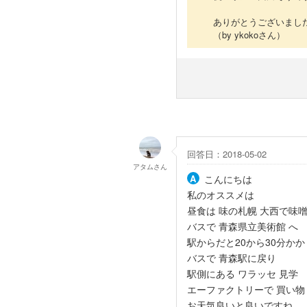
ありがとうございまし
（by ykokoさん）
回答日：2018-05-02
アタム
さん
こんにちは
私のオススメは
昼食は 味の札幌 大西で味
バスで 青森県立美術館 へ
駅からだと20から30分か
バスで 青森駅に戻り
駅側にある ワラッセ 見学
エーファクトリーで 買い物
お天気良いと良いですね