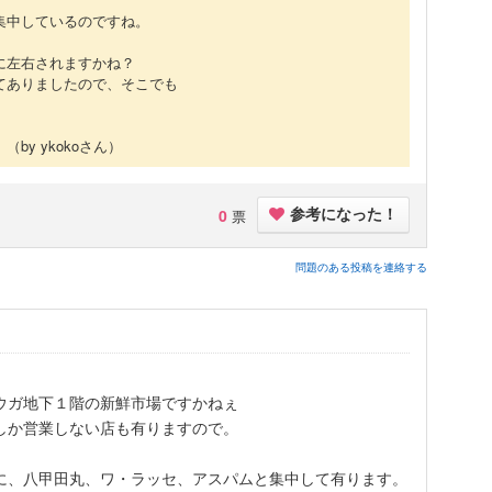
集中しているのですね。
に左右されますかね？
てありましたので、そこでも
。
（by ykokoさん）
0
票
参考になった！
問題のある投稿を連絡する
ウガ地下１階の新鮮市場ですかねぇ
しか営業しない店も有りますので。
に、八甲田丸、ワ・ラッセ、アスパムと集中して有ります。