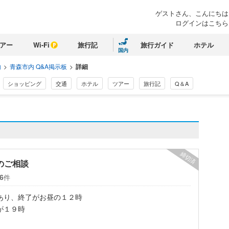
ゲストさん、こんにちは
ログインはこちら
アー
Wi-Fi
旅行記
旅行ガイド
ホテル
国内
内
>
青森市内 Q&A掲示板
>
詳細
ショッピング
交通
ホテル
ツアー
旅行記
Q＆A
締切済
のご相談
件
6
あり、終了がお昼の１２時
が１９時