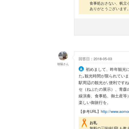
食事処おさない、帆立
ありがとうございます
回答日：2018-05-03
朝陽
さん
初めまして、昨年観光
た｡観光時間が限られてい
駅周辺の観光が､便利です
セ（ねぶたの展示）、青森
線演奏、食事処、御土産等
楽しい御旅行を。
【参考URL】
http://www.aomor
お礼
無料の三味線URLも教