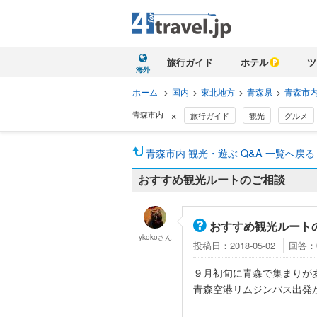
旅行ガイド
ホテル
ツ
海外
ホーム
>
国内
>
東北地方
>
青森県
>
青森市
×
青森市内
旅行ガイド
観光
グルメ
青森市内 観光・遊ぶ Q&A 一覧へ戻る
おすすめ観光ルートのご相談
おすすめ観光ルート
ykoko
さん
投稿日：2018-05-02
回答：
９月初旬に青森で集まりが
青森空港リムジンバス出発