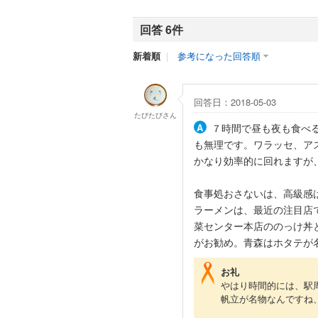
回答 6件
新着順
｜
参考になった回答順
回答日：2018-05-03
たびたび
さん
７時間で昼も夜も食べ
も無理です。ワラッセ、ア
かなり効率的に回れますが
食事処おさないは、高級感
ラーメンは、最近の注目店
菜センター本店ののっけ丼
がお勧め。青森はホタテが
お礼
やはり時間的には、駅
帆立が名物なんですね