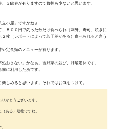
券、３館券が有りますので負担も少ないと思います。
帆立小屋」ですかねぇ
て、５００円で釣った分だけ食べられ（刺身、寿司、焼きに
も２枚（レポートによって若干差がある）食べられると言う
丼や定食類のメニューが有ります。
事処おさない」かなぁ。吉野家の並び、月曜定休です。
る前に利用した所です。
こ楽しめると思います。それではお気をつけて。
ありがとうございます。
た（ある）建物ですね。
。
す。