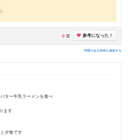
た。
0
票
参考になった！
問題のある投稿を連絡する
噌バター牛乳ラーメンを食べ
かります
 と夕食です