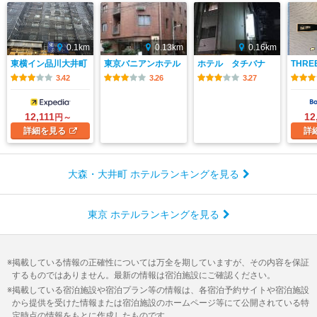
0.1km
0.13km
0.16km
東横イン品川大井町
東京バニアンホテル
ホテル タチバナ
THRE
3.42
3.26
3.27
12,111
12
円～
詳細
を見る
詳
大森・大井町 ホテルランキングを見る
東京 ホテルランキングを見る
掲載している情報の正確性については万全を期していますが、その内容を保証
するものではありません。最新の情報は宿泊施設にご確認ください。
掲載している宿泊施設や宿泊プラン等の情報は、各宿泊予約サイトや宿泊施設
から提供を受けた情報または宿泊施設のホームページ等にて公開されている特
定時点の情報をもとに作成したものです。