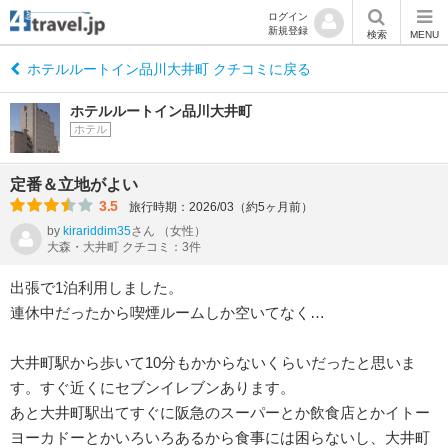
ログイン
新規登録
検索
MENU
ホテルルートイン品川大井町 クチコミに戻る
ホテルルートイン品川大井町
ホテル
定番＆立地がよい
3.5
旅行時期：2026/03（約5ヶ月前）
by
kirariddim35
さん
（女性）
大森・大井町 クチコミ：3件
出張で1泊利用しました。
連休中だったから喫煙ルームしか空いてなく…
大井町駅から歩いて10分もかからないくらいだったと思いま
す。すぐ近くにセブンイレブンあります。
あと大井町駅出てすぐに阪急のスーパーとか飲食店とかイトー
ヨーカドーとかいろいろあるから食事には困らないし、大井町