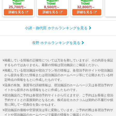
25,700
8,500
32,800
円～
円～
円～
詳細
を見る
詳細
を見る
詳細
を見る
小諸・御代田 ホテルランキングを見る
長野 ホテルランキングを見る
掲載している情報の正確性については万全を期していますが、その内容を保証
するものではありません。最新の情報は宿泊施設にご確認ください。
掲載している宿泊施設や宿泊プラン等の情報は、各宿泊予約サイトや宿泊施設
から提供を受けた情報または宿泊施設のホームページ等にて公開されている特
定時点の情報をもとに作成したものです。
温泉の有無、泉質等の詳細情報は、宿泊施設のホームページ又は各宿泊予約サ
イトから提供される情報をもとに作成したものです。
宿泊施設のご予約は各宿泊予約サイトから行えますが、ご予約はお客様と宿泊
予約サイトとの直接契約となるため、株式会社カカクコムは契約の不履行や損
害に関して一切責任を負いかねます。
宿泊施設の価格や空室状況は常に変動しています。ご予約の際は各宿泊予約サ
イトや宿泊施設のホームページで最新の情報をご確認ください。