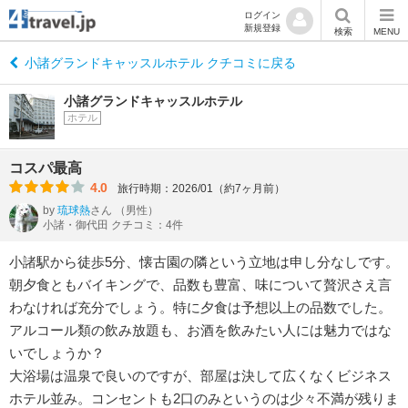
ログイン
新規登録
検索
MENU
小諸グランドキャッスルホテル クチコミに戻る
小諸グランドキャッスルホテル
ホテル
コスパ最高
4.0
旅行時期：2026/01（約7ヶ月前）
by
琉球熱
さん
（男性）
小諸・御代田 クチコミ：4件
小諸駅から徒歩5分、懐古園の隣という立地は申し分なしです。
朝夕食ともバイキングで、品数も豊富、味について贅沢さえ言
わなければ充分でしょう。特に夕食は予想以上の品数でした。
アルコール類の飲み放題も、お酒を飲みたい人には魅力ではな
いでしょうか？
大浴場は温泉で良いのですが、部屋は決して広くなくビジネス
ホテル並み。コンセントも2口のみというのは少々不満が残りま