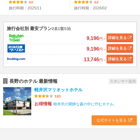
4.0
4.0
旅行時期：2025/11
旅行時期：2026/02
旅行会社別 最安プラン
2名1室/1泊
9,196
詳細
を見る
円～
9,196
詳細
を見る
円～
13,746
詳細
を見る
円～
長野のホテル 最新情報
スポンサー提供
軽井沢マリオットホテル
3.83
お得情報
軽井沢の閑静な森の中に佇むホテル。
公式サイトを見る