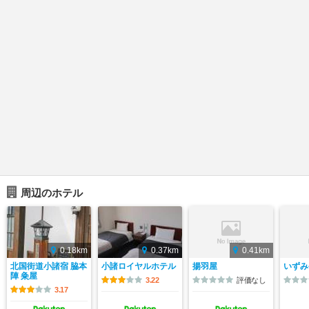
周辺のホテル
0.18km
0.37km
0.41km
北国街道小諸宿 脇本
小諸ロイヤルホテル
揚羽屋
いずみ
陣 粂屋
3.22
評価なし
3.17