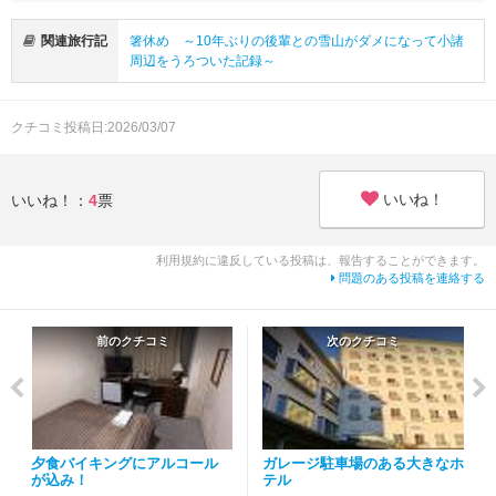
関連旅行記
箸休め ～10年ぶりの後輩との雪山がダメになって小諸
周辺をうろついた記録～
クチコミ投稿日:2026/03/07
いいね！
いいね！：
4
票
利用規約に違反している投稿は、報告することができます。
問題のある投稿を連絡する
前のクチコミ
次のクチコミ
夕食バイキングにアルコール
ガレージ駐車場のある大きなホ
が込み！
テル