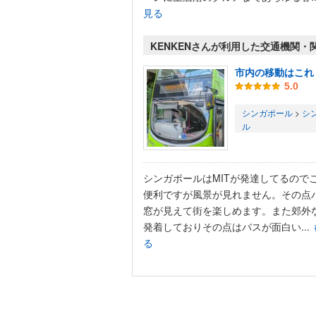
見る
KENKENさんが利用した交通機関・
市内の移動はこれ
5.0
シンガポール
>
シ
ル
シンガポールはMITが発達してるので
便利ですが風景が見れません。その点
窓が見えて街を楽しめます。また郊外
発着しておりその点はバスが面白い...
る