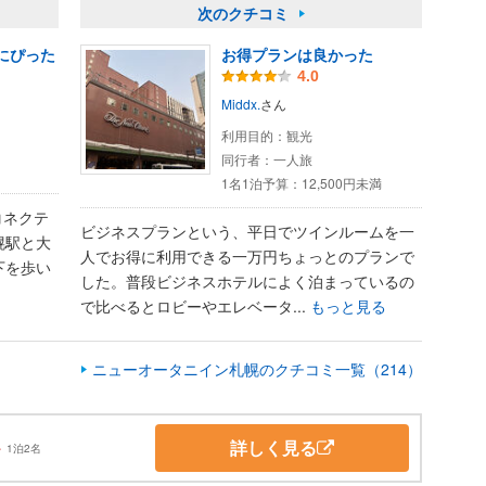
次のクチコミ
にぴった
お得プランは良かった
4.0
Middx.
さん
利用目的：
観光
同行者：
一人旅
1名1泊予算：
12,500円未満
コネクテ
ビジネスプランという、平日でツインルームを一
幌駅と大
人でお得に利用できる一万円ちょっとのプランで
下を歩い
した。普段ビジネスホテルによく泊まっているの
で比べるとロビーやエレベータ...
もっと見る
ニューオータニイン札幌のクチコミ一覧（214）
詳しく見る
～
1泊2名