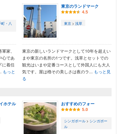
東京のランドマーク
4.5
手町・八
東京
>
浅草
将軍家、
東京の新しいランドマークとして10年を超えい
中心であ
まや東京の名所の1つです。浅草とセットでの
下に着任
観光はいまや定番コースとして外国人にも大人
.
もっと
気です。屋は櫓その美しさは夜のラ...
もっと見
る
イホテル
おすすめのフォー
5.0
シンガポール
>
シンガポー
ル