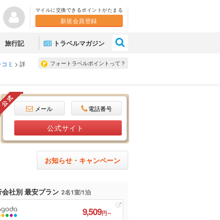
マイルに交換できるポイントがたまる
新規会員登録
×
旅行記
トラベルマガジン
フォートラベルポイントって？
チコミ
>
詳
メール
電話番号
公式サイト
お知らせ・キャンペーン
行会社別 最安プラン
2名1室/1泊
9,509
円～