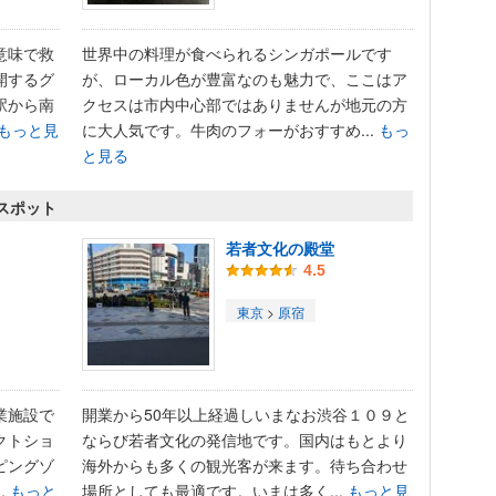
意味で救
世界中の料理が食べられるシンガポールです
開するグ
が、ローカル色が豊富なのも魅力で、ここはア
駅から南
クセスは市内中心部ではありませんが地元の方
もっと見
に大人気です。牛肉のフォーがおすすめ...
もっ
と見る
 スポット
若者文化の殿堂
4.5
東京
>
原宿
業施設で
開業から50年以上経過しいまなお渋谷１０９と
クトショ
ならび若者文化の発信地です。国内はもとより
ピングゾ
海外からも多くの観光客が来ます。待ち合わせ
.
もっと
場所としても最適です。いまは多く...
もっと見