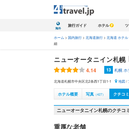
旅行ガイド
ホテル
ツ
海外
ホーム
>
国内旅行
>
北海道旅行
>
北海道 ホテル
細
ニューオータニイン札幌
4.14
13
札幌 
北海道札幌市中央区北2条西1丁目1-1
地図
/
ホテル概要
写真
クチコ
（427）
ニューオータニイン札幌のクチコミ
重厚な老舗