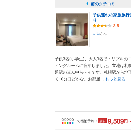
前のクチコミ
子供連れの家族旅行
り
3.5
torta
さん
子供3名(小学生)、大人3名でトリプルの
ィングルームに宿泊しました。立地は札
通駅の真ん中らへんです。札幌駅から地
て10分ほどかな。お部屋...
もっと見る
9,509
円
で宿泊予約！
最安