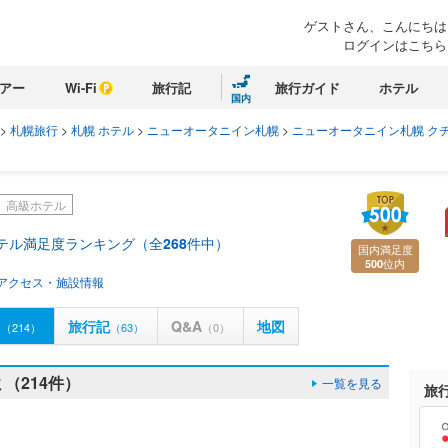
ゲストさん、こんにちは
ログインはこちら
アー
Wi-Fi
旅行記
旅行ガイド
ホテル
国内
>
札幌旅行
>
札幌 ホテル
>
ニューオータニイン札幌
>
ニューオータニイン札幌 ク
高級ホテル
ホテル満足度ランキング（全
268
件中）
国内満足度
位内
500
アクセス・施設情報
ミ
旅行記
Q&A
地図
（214）
（63）
（0）
（214件）
一覧を見る
旅