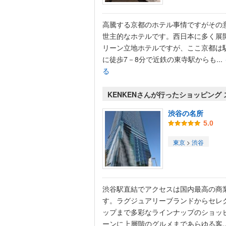
高騰する京都のホテル事情ですがその
世主的なホテルです。西日本に多く展
リーン立地ホテルですが、ここ京都は
に徒歩7－8分で近鉄の東寺駅からも...
る
KENKENさんが行ったショッピング
渋谷の名所
5.0
東京
>
渋谷
渋谷駅直結でアクセスは国内最高の商
す。ラグジュアリーブランドからセレ
ップまで多彩なラインナップのショッ
ーンに上層階のグルメまであらゆる客..