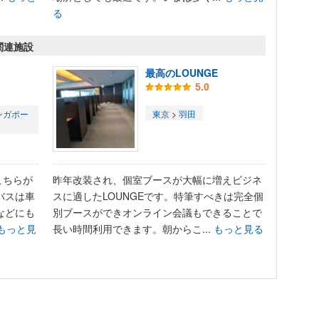
る
関連施設
最高のLOUNGE
5.0
ンガポー
東京
>
羽田
こちらが
昨年改装され、個室ブースが大幅に増えビジネ
バスは車
スに適したLOUNGEです。特筆すべきは完全個
などにも
別ブースができオンライン会議もできることで
もっと見
長い時間利用できます。朝からこ...
もっと見る