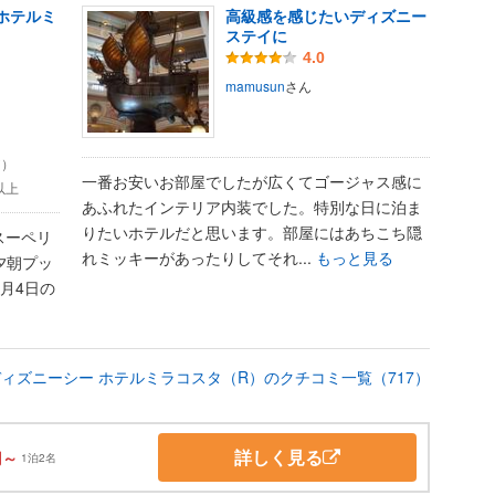
ホテルミ
高級感を感じたいディズニー
ステイに
4.0
mamusun
さん
ア）
一番お安いお部屋でしたが広くてゴージャス感に
円以上
あふれたインテリア内装でした。特別な日に泊ま
りたいホテルだと思います。部屋にはあちこち隠
スーペリ
れミッキーがあったりしてそれ...
もっと見る
夕朝プッ
1月4日の
ィズニーシー ホテルミラコスタ（R）のクチコミ一覧（717）
詳しく見る
円～
1泊2名