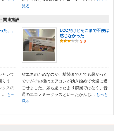
見る
関・関連施設
った、、
LCCだけどそこまで不便は
感じなかった
3.0
シャレで
省エネのためなのか、離陸までとても暑かった
回りま
ですがその後はエアコンが効き始めて快適に過
ックスの
ごせました。席も思ったより窮屈ではなく、普
..
もっ
通のエコノミークラスといったかんじ...
もっと
見る