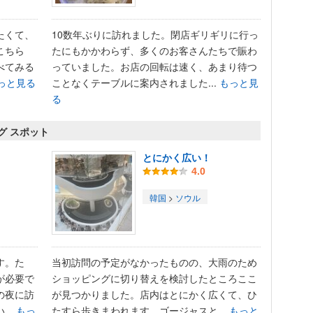
たくて、
10数年ぶりに訪れました。閉店ギリギリに行っ
こちら
たにもかかわらず、多くのお客さんたちで賑わ
べてみる
っていました。お店の回転は速く、あまり待つ
っと見る
ことなくテーブルに案内されました...
もっと見
る
ング スポット
とにかく広い！
4.0
韓国
>
ソウル
す。た
当初訪問の予定がなかったものの、大雨のため
が必要で
ショッピングに切り替えを検討したところここ
の夜に訪
が見つかりました。店内はとにかく広くて、ひ
..
もっ
たすら歩きまわれます。ゴージャスと...
もっと