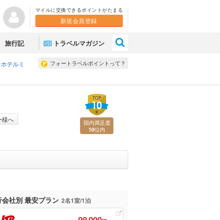
マイルに交換できるポイントがたまる
新規会員登録
×
旅行記
トラベルマガジン
フォートラベルポイントって？
 ホテルミ
ー様へ
国内満足度
位内
10
行会社別 最安プラン
2名1室/1泊
98,000