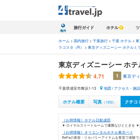
旅行ガイド
ホテル
ツ
海外
ホーム
>
国内旅行
>
千葉旅行
>
千葉 ホテル
>
東
ラコスタ（R）
>
東京ディズニーシー ホテルミ
東京ディズニーシー ホテ
4.71
1
東京ディ
千葉県浦安市舞浜1-13
地図
/
アクセス・施
ホテル概要
写真
クチコ
（1352）
［お得情報］ホテル日航成田
▼ ロイヤルスイートルームで優雅なひとときを ▼
［お得情報］オリエンタルホテル東京ベイ
ReFaの美容・リカバリーアイテムを客室で体験で