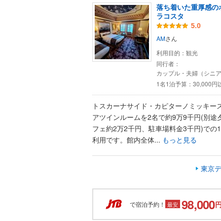
落ち着いた重厚感の
ラコスタ
5.0
AM
さん
利用目的：
観光
同行者：
カップル・夫婦（シニ
1名1泊予算：
30,000
トスカーナサイド・カピターノミッキー
アツインルームを2名で約9万9千円(別途
フェ約2万2千円、駐車場料金3千円)での
利用です。館内全体...
もっと見る
東京デ
98,000
で宿泊予約！
最安