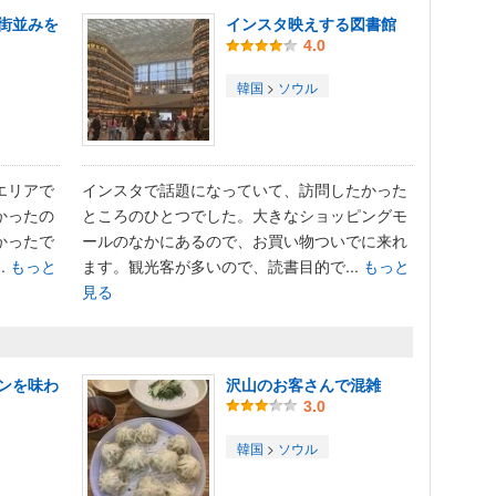
街並みを
インスタ映えする図書館
4.0
韓国
>
ソウル
エリアで
インスタで話題になっていて、訪問したかった
かったの
ところのひとつでした。大きなショッピングモ
かったで
ールのなかにあるので、お買い物ついでに来れ
.
もっと
ます。観光客が多いので、読書目的で...
もっと
見る
ンを味わ
沢山のお客さんで混雑
3.0
韓国
>
ソウル