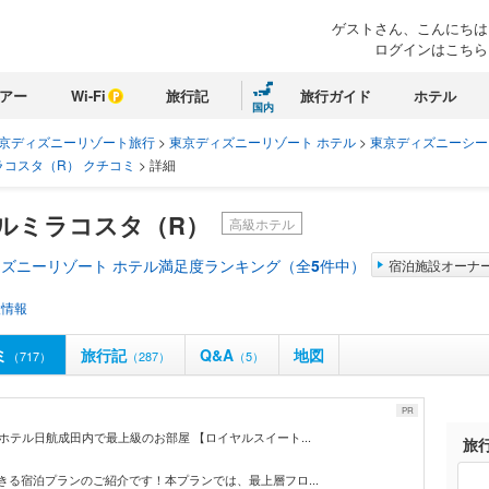
ゲストさん、こんにちは
ログインはこちら
アー
Wi-Fi
旅行記
旅行ガイド
ホテル
国内
京ディズニーリゾート旅行
>
東京ディズニーリゾート ホテル
>
東京ディズニーシー
ラコスタ（R） クチコミ
>
詳細
ルミラコスタ（R）
高級ホテル
ズニーリゾート ホテル満足度ランキング（全
5
件中）
宿泊施設オーナ
設情報
ミ
旅行記
Q&A
地図
（717）
（287）
（5）
PR
ホテル日航成田内で最上級のお部屋 【ロイヤルスイート...
旅
きる宿泊プランのご紹介です！本プランでは、最上層フロ...