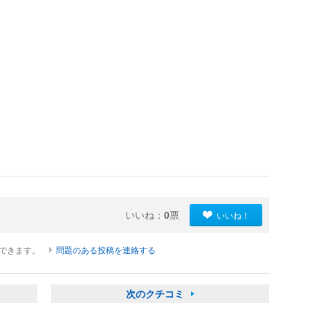
いいね：
0
票
いいね！
ができます。
問題のある投稿を連絡する
次のクチコミ