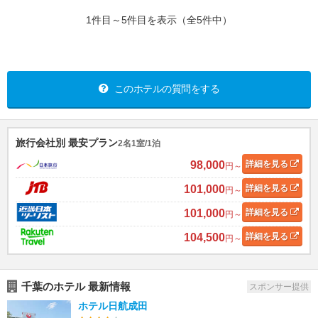
1件目～5件目を表示（全5件中）
このホテルの質問をする
旅行会社別 最安プラン
2名1室/1泊
98,000
詳細
を見る
円～
101,000
詳細
を見る
円～
101,000
詳細
を見る
円～
104,500
詳細
を見る
円～
千葉のホテル 最新情報
スポンサー提供
ホテル日航成田