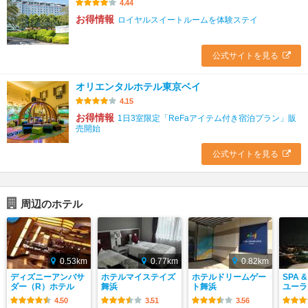
4.44
お得情報
ロイヤルスイートルームを体験ステイ
公式サイトを見る
オリエンタルホテル東京ベイ
4.15
お得情報
1日3室限定「ReFaアイテム付き宿泊プラン」販
売開始
公式サイトを見る
周辺のホテル
0.53km
0.77km
0.82km
ディズニーアンバサ
ホテルマイステイズ
ホテルドリームゲー
SPA 
ダー（R）ホテル
舞浜
ト舞浜
ユーラ
4.50
3.51
3.56