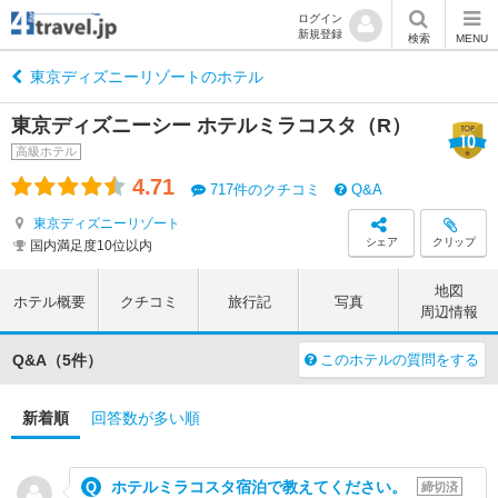
ログイン
新規登録
検索
MENU
東京ディズニーリゾートのホテル
東京ディズニーシー ホテルミラコスタ（R）
高級ホテル
4.71
717件のクチコミ
Q&A
東京ディズニーリゾート
シェア
クリップ
国内満足度10位以内
地図
ホテル概要
クチコミ
旅行記
写真
周辺情報
Q&A（5件）
このホテルの質問をする
新着順
回答数が多い順
ホテルミラコスタ宿泊で教えてください。
締切済