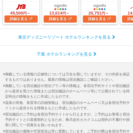
49,500
13,614
26,751
14
円～
円～
円～
詳細
を見る
詳細
を見る
詳細
を見る
詳
東京ディズニーリゾート ホテルランキングを見る
千葉 ホテルランキングを見る
掲載している情報の正確性については万全を期していますが、その内容を保証
するものではありません。最新の情報は宿泊施設にご確認ください。
掲載している宿泊施設や宿泊プラン等の情報は、各宿泊予約サイトや宿泊施設
から提供を受けた情報または宿泊施設のホームページ等にて公開されている特
定時点の情報をもとに作成したものです。
温泉の有無、泉質等の詳細情報は、宿泊施設のホームページ又は各宿泊予約サ
イトから提供される情報をもとに作成したものです。
宿泊施設のご予約は各宿泊予約サイトから行えますが、ご予約はお客様と宿泊
予約サイトとの直接契約となるため、株式会社カカクコムは契約の不履行や損
害に関して一切責任を負いかねます。
宿泊施設の価格や空室状況は常に変動しています。ご予約の際は各宿泊予約サ