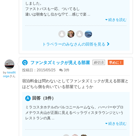
しました。
ファストパスも一応、ついてるし
違いは朝食なし位かな!?て…感じで楽
...
続きを読む
トラベラーのみなさんの回答を見る
ファンタズミックが見える部屋
締切済
早めに！
投稿日：2015/05/25
3
件
by
kirstiN
orge
さん
宿泊料金は問わないとしてファンタズミックが見える部屋と
はどちら側を向いている部屋でしょうか
回答（3件）
ミラコスタホテルのバルコニールームなら、ハーバーやプロ
メテウス火山が正面に見えるベッラヴィスタラウンジという
レストランの真
...
続きを読む