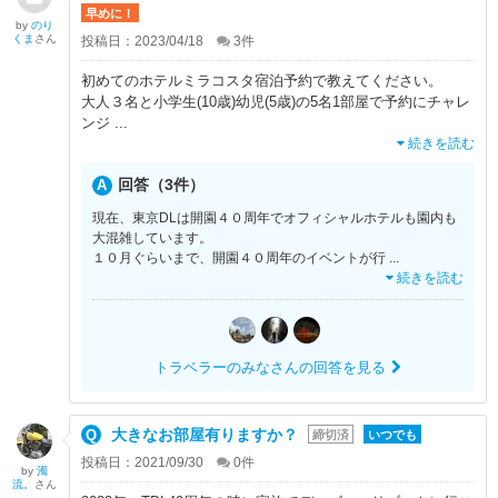
早めに！
by
のり
くま
さん
投稿日：2023/04/18
3
件
初めてのホテルミラコスタ宿泊予約で教えてください。
大人３名と小学生(10歳)幼児(5歳)の5名1部屋で予約にチャレ
ンジ
...
続きを読む
回答（3件）
現在、東京DLは開園４０周年でオフィシャルホテルも園内も
大混雑しています。
１０月ぐらいまで、開園４０周年のイベントが行
...
続きを読む
トラベラーのみなさんの回答を見る
大きなお部屋有りますか？
締切済
いつでも
投稿日：2021/09/30
0
件
by
濁
流。
さん