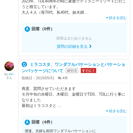
2023年、TDL40周年の時に家族でディズニーリゾートに行こ
うと積立しています。
大人４人（母70代、私40代、妹夫婦
...
続きを読む
回答（0件）
回答はまだありません
質問の詳細を見る
ミラコスタ、ワンダフルバケーションとバケーショ
ンパッケージについて
締切済
すぐに！
by
sho
さん
投稿日：2015/05/31
4
件
再度、質問させていただきます
６月中旬の水曜日、木曜日、金曜日でTDS、TDLに行く事に
なりました
最初はミラコスタと
...
続きを読む
回答（4件）
僕達、夫婦も前回ワンダフルバケーションに