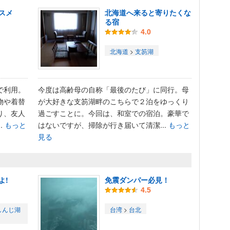
スメ
北海道へ来ると寄りたくな
る宿
4.0
北海道
>
支笏湖
で利用。
今度は高齢母の自称「最後のたび」に同行。母
物や着替
が大好きな支笏湖畔のこちらで２泊をゆっくり
り、友人
過ごすことに。今回は、和室での宿泊。豪華で
.
もっと
はないですが、掃除が行き届いて清潔...
もっと
見る
よ!
免震ダンパー必見！
4.5
しんじ湖
台湾
>
台北