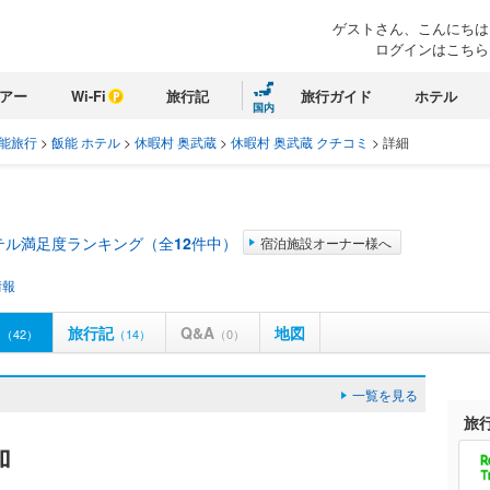
ゲストさん、こんにちは
ログインはこちら
アー
Wi-Fi
旅行記
旅行ガイド
ホテル
国内
能旅行
>
飯能 ホテル
>
休暇村 奥武蔵
>
休暇村 奥武蔵 クチコミ
>
詳細
テル満足度ランキング（全
12
件中）
宿泊施設オーナー様へ
情報
ミ
旅行記
Q&A
地図
（42）
（14）
（0）
一覧を見る
旅
加