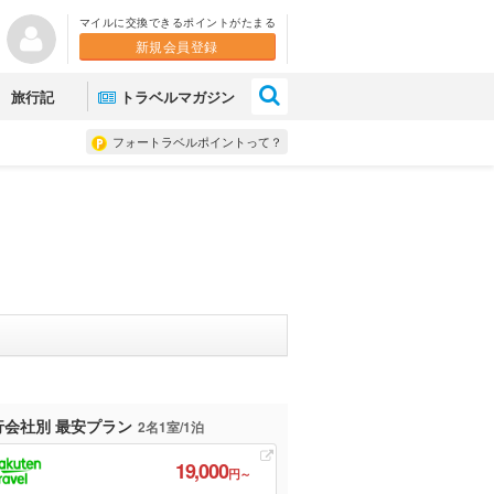
マイルに交換できるポイントがたまる
新規会員登録
×
旅行記
トラベルマガジン
フォートラベルポイントって？
行会社別 最安プラン
2名1室/1泊
19,000
円～