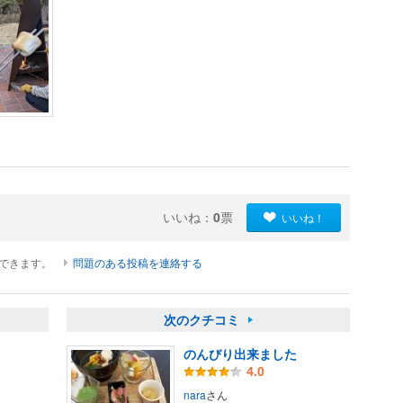
いいね：
0
票
いいね！
ができます。
問題のある投稿を連絡する
次のクチコミ
のんびり出来ました
4.0
nara
さん