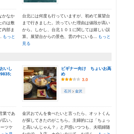
なかなか
台北には何度も行っていますが、初めて展望台
たのは敷
まで行きました。渋っていた理由は値段が高い
て内部ま
から。しかし、台北１０１に関しては嬉しい誤
.
もっと
算。展望台からの景色、雲の中にいる...
もっと
見る
心おいし
ビギナー向け ちょいお高
835;
め
3.0
石川
>
金沢
営業であ
金沢おでんを食べたいと言ったら、オットくん
が広い。
が探してきたのがこちら。主婦的には「ちょっ
スーツケ
と高いんじゃん？」と戸惑いつつも、夫唱婦随
もっと見
なので、入店。カウンタにて、おでん...
もっと