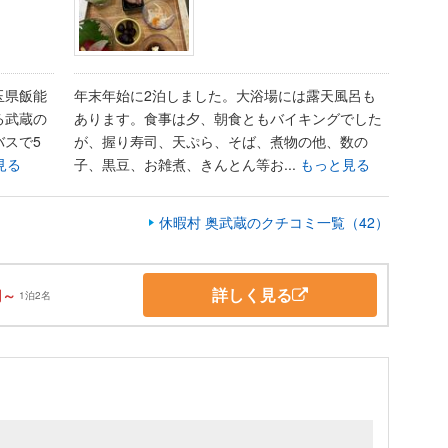
玉県飯能
年末年始に2泊しました。大浴場には露天風呂も
る武蔵の
あります。食事は夕、朝食ともバイキングでした
スで5
が、握り寿司、天ぷら、そば、煮物の他、数の
見る
子、黒豆、お雑煮、きんとん等お...
もっと見る
休暇村 奥武蔵のクチコミ一覧（42）
詳しく見る
円～
1泊2名