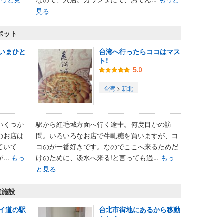
見る
ポット
いまひと
台湾へ行ったらココはマス
ト!
5.0
台湾
>
新北
いくつか
駅から紅毛城方面へ行く途中。何度目かの訪
のお店は
問。いろいろなお店で牛軋糖を買いますが、コ
ていて
コのが一番好きです。なのでここへ来るためだ
..
もっ
けのために、淡水へ来る!と言っても過...
もっ
と見る
連施設
イ道の駅
台北市街地にあるから移動