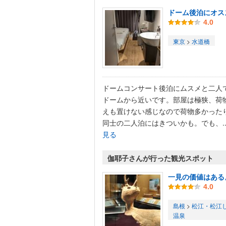
ドーム後泊にオス
4.0
東京
>
水道橋
ドームコンサート後泊にムスメと二人
ドームから近いです。部屋は極狭、荷
えも置けない感じなので荷物多かった
同士の二人泊にはきついかも。でも、..
見る
伽耶子さんが行った観光スポット
一見の価値はある
4.0
島根
>
松江・松江
温泉