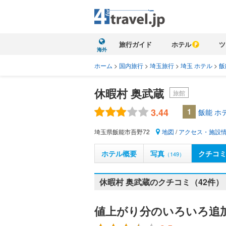
旅行ガイド
ホテル
ツ
海外
ホーム
>
国内旅行
>
埼玉旅行
>
埼玉 ホテル
>
飯
休暇村 奥武蔵
旅館
3.44
1
飯能 ホ
埼玉県飯能市吾野72
地図
/
アクセス・施設
ホテル概要
写真
クチコ
（149）
休暇村 奥武蔵のクチコミ（42件）
値上がり分のいろいろ追