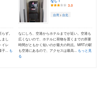
なし！
3.0
台湾
>
台北
至らず。
なにしろ、空港からホテルまでが近い。空港も
しまし
広くないので、ホテルに荷物を置くまでの所要
トイレ
時間がともかく短いのが最大の利点。MRTの駅
...
も
も空港にあるので、アクセスは最高...
もっと見
る