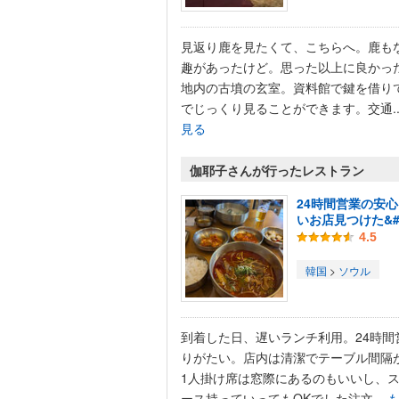
見返り鹿を見たくて、こちらへ。鹿も
趣があったけど。思った以上に良かっ
地内の古墳の玄室。資料館で鍵を借り
でじっくり見ることができます。交通..
見る
伽耶子さんが行ったレストラン
24時間営業の安
いお店見つけた&#9
4.5
韓国
>
ソウル
到着した日、遅いランチ利用。24時間
りがたい。店内は清潔でテーブル間隔
1人掛け席は窓際にあるのもいいし、
ース持っていってもOKでした注文...