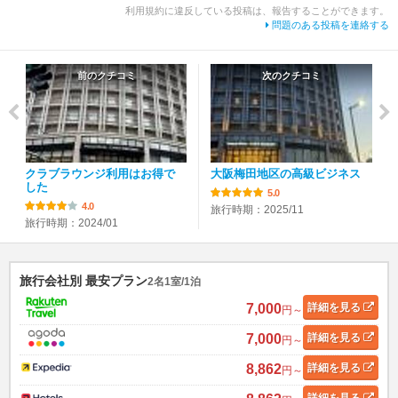
利用規約に違反している投稿は、報告することができます。
問題のある投稿を連絡する
前のクチコミ
次のクチコミ
クラブラウンジ利用はお得で
大阪梅田地区の高級ビジネス
した
5.0
4.0
旅行時期：2025/11
旅行時期：2024/01
旅行会社別 最安プラン
2名1室/1泊
7,000
詳細
を見る
円～
7,000
詳細
を見る
円～
8,862
詳細
を見る
円～
詳細
を見る