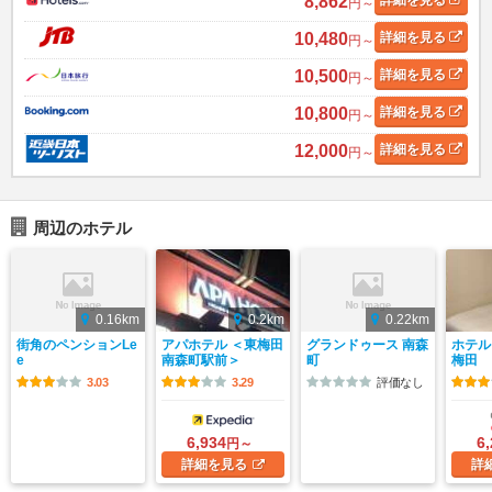
8,862
円～
10,480
詳細
を見る
円～
10,500
詳細
を見る
円～
10,800
詳細
を見る
円～
12,000
詳細
を見る
円～
周辺のホテル
0.16km
0.2km
0.22km
街角のペンションLe
アパホテル ＜東梅田
グランドゥース 南森
ホテル
e
南森町駅前＞
町
梅田
3.03
3.29
評価なし
6,934
6
円～
詳細
を見る
詳