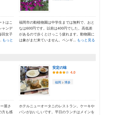
ートはこ
福岡市の動植物園は中学生までは無料で、おと
シャンデ
なは600円です。以前は400円でした。高低差
毎回女子
があるので歩くとけっこう疲れます。動物園に
.
もっと
は象がまだ来ていません。ペンギ...
もっと見る
安定の味
4.0
福岡
>
博多
レー屋さ
ホテルニューオータニのレストラン。ケーキや
の方も感
パンがおいしいです。平日のランチはメインを