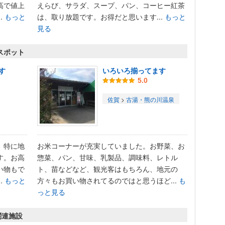
高で値上
えらび、サラダ、スープ、パン、コーヒー紅茶
.
もっと
は、取り放題です。お得だと思います...
もっと
見る
スポット
す
いろいろ揃ってます
5.0
佐賀
>
古湯・熊の川温泉
。特に地
お米コーナーが充実していました。お野菜、お
す。お高
惣菜、パン、甘味、乳製品、調味料、レトル
い物もで
ト、苗などなど、観光客はもちろん、地元の
.
もっと
方々もお買い物されてるのではと思うほど...
も
っと見る
関連施設