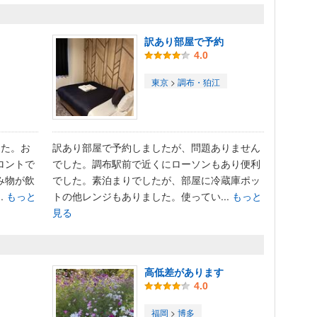
訳あり部屋で予約
4.0
東京
>
調布・狛江
した。お
訳あり部屋で予約しましたが、問題ありません
ロントで
でした。調布駅前で近くにローソンもあり便利
み物が飲
でした。素泊まりでしたが、部屋に冷蔵庫ポッ
.
もっと
トの他レンジもありました。使ってい...
もっと
見る
高低差があります
4.0
福岡
>
博多