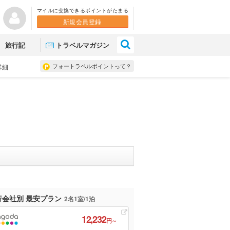
マイルに交換できるポイントがたまる
新規会員登録
×
旅行記
トラベルマガジン
フォートラベルポイントって？
詳細
行会社別 最安プラン
2名1室/1泊
12,232
円～