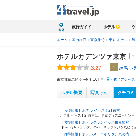
旅行ガイド
ホテル
ツ
海外
ホーム
>
国内旅行
>
東京旅行
>
東京 ホテル
>
練
ホテルカデンツァ東京
ス
3.27
1
練馬 ホ
東京都練馬区高松5-8 J.CITY
地図
/
アクセス
ホテル概要
写真
クチコミ
（25）
［お得情報］ホテル イースト21東京
ホテル イースト21東京は、東京ディズニーリゾー
［お得情報］ホテルグランバッハ東京銀座
【Luxury time】ホテルのバー＆ラウンジを気軽
［お得情報］ホテルメトロポリタン丸の内