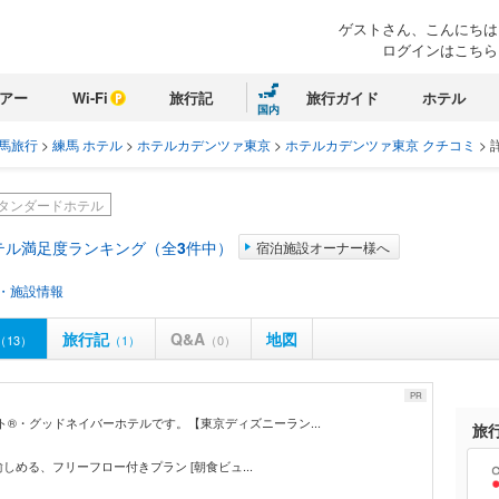
ゲストさん、こんにちは
ログインはこちら
アー
Wi-Fi
旅行記
旅行ガイド
ホテル
国内
馬旅行
>
練馬 ホテル
>
ホテルカデンツァ東京
>
ホテルカデンツァ東京 クチコミ
>
タンダードホテル
テル満足度ランキング（全
3
件中）
宿泊施設オーナー様へ
・施設情報
旅行記
Q&A
地図
（13）
（1）
（0）
PR
ト®・グッドネイバーホテルです。【東京ディズニーラン...
旅
に愉しめる、フリーフロー付きプラン [朝食ビュ...