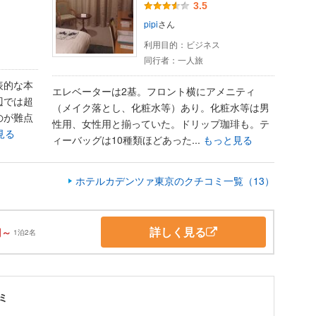
3.5
pipi
さん
利用目的：
ビジネス
同行者：
一人旅
表的な本
エレベーターは2基。フロント横にアメニティ
辺では超
（メイク落とし、化粧水等）あり。化粧水等は男
のが難点
性用、女性用と揃っていた。ドリップ珈琲も。テ
見る
ィーバッグは10種類ほどあった...
もっと見る
ホテルカデンツァ東京のクチコミ一覧（13）
詳しく見る
円～
1泊2名
ミ