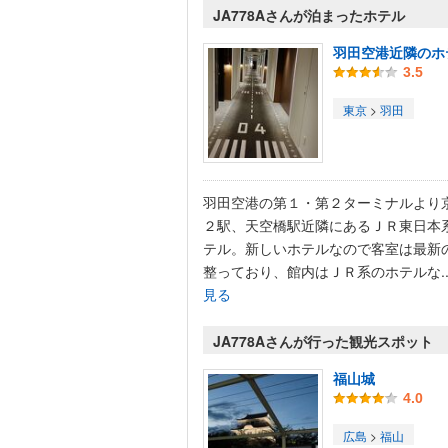
JA778Aさんが泊まったホテル
羽田空港近隣のホ
3.5
東京
>
羽田
羽田空港の第１・第２ターミナルより
２駅、天空橋駅近隣にあるＪＲ東日本
テル。新しいホテルなので客室は最新
整っており、館内はＪＲ系のホテルな..
見る
JA778Aさんが行った観光スポット
福山城
4.0
広島
>
福山