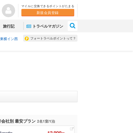
マイルに交換できるポイントがたまる
新規会員登録
×
旅行記
トラベルマガジン
フォートラベルポイントって？
東横イン西
行会社別 最安プラン
2名1室/1泊
13,898