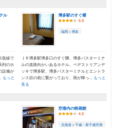
テル
博多駅のすぐ横
4.0
福岡
>
博多
京急線で
ＪＲ博多駅博多口のすぐ隣、博多バスターミナ
系列のホ
ルの道路向かいあるホテル。ペデストリアンデ
の設備が
ッキで博多駅、博多バスターミナルとエントラ
.
もっと
ンス目の前に繋がっており、雨が降っ...
もっと
見る
空港内の映画館
4.0
北海道
>
千歳・新千歳空港