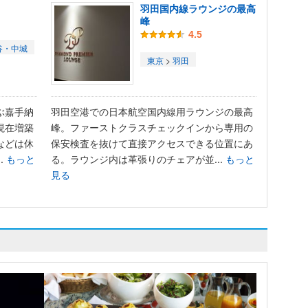
羽田国内線ラウンジの最高
峰
4.5
谷・中城
東京
>
羽田
ぶ嘉手納
羽田空港での日本航空国内線用ラウンジの最高
現在増築
峰。ファーストクラスチェックインから専用の
などは休
保安検査を抜けて直接アクセスできる位置にあ
.
もっと
る。ラウンジ内は革張りのチェアが並...
もっと
見る