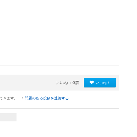
いいね：
0
票
いいね！
ができます。
問題のある投稿を連絡する