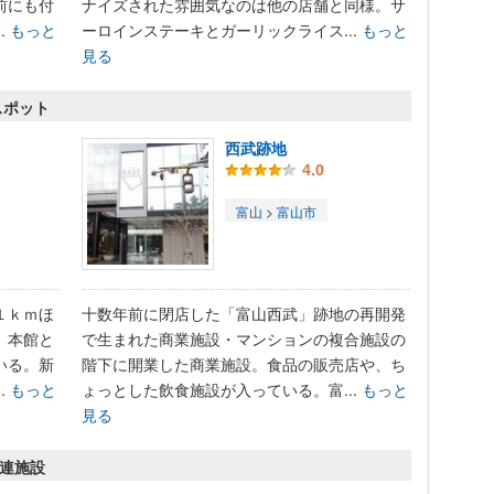
前にも付
ナイズされた雰囲気なのは他の店舗と同様。サ
.
もっと
ーロインステーキとガーリックライス...
もっと
見る
スポット
西武跡地
4.0
富山
>
富山市
１ｋｍほ
十数年前に閉店した「富山西武」跡地の再開発
。本館と
で生まれた商業施設・マンションの複合施設の
いる。新
階下に開業した商業施設。食品の販売店や、ち
.
もっと
ょっとした飲食施設が入っている。富...
もっと
見る
関連施設