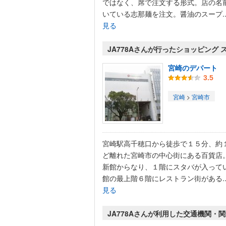
ではなく、席で注文する形式。店の名
いている志那麺を注文。醤油のスープ..
見る
JA778Aさんが行ったショッピング 
宮崎のデパート
3.5
宮崎
>
宮崎市
宮崎駅高千穂口から徒歩で１５分、約
ど離れた宮崎市の中心街にある百貨店
新館からなり、１階にスタバが入って
館の最上階６階にレストラン街がある..
見る
JA778Aさんが利用した交通機関・