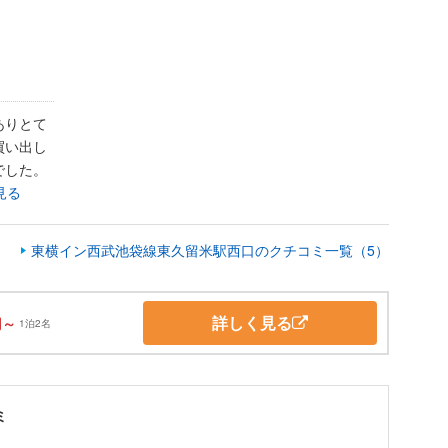
ありとて
買い出し
でした。
見る
東横イン西武池袋線東久留米駅西口のクチコミ一覧（5）
詳しく見る
円～
1泊2名
ミ