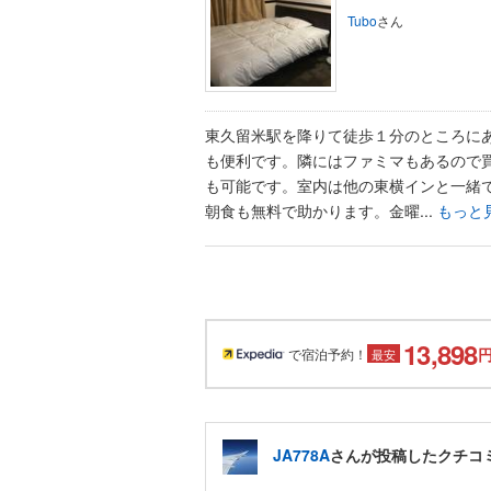
Tubo
さん
東久留米駅を降りて徒歩１分のところに
も便利です。隣にはファミマもあるので
も可能です。室内は他の東横インと一緒
朝食も無料で助かります。金曜...
もっと
13,898
で宿泊予約！
最安
JA778A
さんが投稿したクチコ