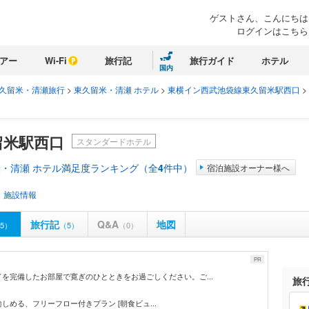
ゲストさん、こんにちは
ログインはこちら
アー
Wi-Fi
旅行記
旅行ガイド
ホテル
国内
久留米・清瀬旅行
>
東久留米・清瀬 ホテル
>
東横イン西武池袋線東久留米駅西口
>
留米駅西口
スタンダードホテル
・清瀬 ホテル満足度ランキング（全
4
件中）
宿泊施設オーナー様へ
・施設情報
旅行記
Q&A
地図
5）
（5）
（0）
PR
を完備したお部屋で寛ぎのひとときをお過ごしください。ご...
旅
に愉しめる、フリーフロー付きプラン [朝食ビュ...