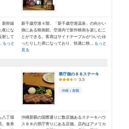
。新幹線
新千歳空港４階、「新千歳空港温泉」の向かい
た夜にな
側にある映画館。空港内で新作映画を楽しむこ
反射して
とができる。客席はサイドテーブルがついたゆ
.
もっと
ったりした席になっており、快適に映...
もっと
見る
県庁側の８８ステーキ
3.5
沖縄
>
那覇
ら八丁堀
沖縄那覇の国際通りに数店舗あるステーキハウ
店。食券
ス８８の県庁寄りにある店舗。店内はアメリカ