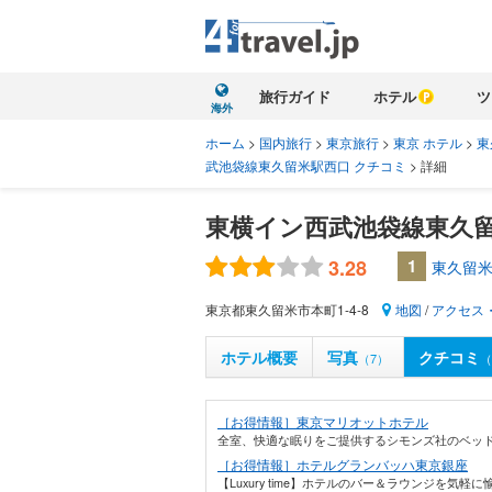
旅行ガイド
ホテル
ツ
海外
ホーム
>
国内旅行
>
東京旅行
>
東京 ホテル
>
東
武池袋線東久留米駅西口 クチコミ
>
詳細
東横イン西武池袋線東久
3.28
1
東久留米
東京都東久留米市本町1-4-8
地図
/
アクセス
ホテル概要
写真
クチコミ
（7）
（
［お得情報］東京マリオットホテル
全室、快適な眠りをご提供するシモンズ社のベッド
［お得情報］ホテルグランバッハ東京銀座
【Luxury time】ホテルのバー＆ラウンジを気軽