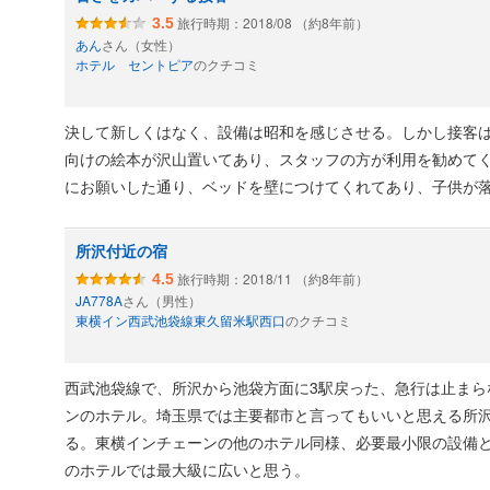
旅行時期：2018/08 （約8年前）
3.5
あん
さん（女性）
ホテル セントピア
のクチコミ
決して新しくはなく、設備は昭和を感じさせる。しかし接客
向けの絵本が沢山置いてあり、スタッフの方が利用を勧めてく
にお願いした通り、ベッドを壁につけてくれてあり、子供が
所沢付近の宿
旅行時期：2018/11 （約8年前）
4.5
JA778A
さん（男性）
東横イン西武池袋線東久留米駅西口
のクチコミ
西武池袋線で、所沢から池袋方面に3駅戻った、急行は止まら
ンのホテル。埼玉県では主要都市と言ってもいいと思える所
る。東横インチェーンの他のホテル同様、必要最小限の設備
のホテルでは最大級に広いと思う。