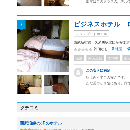
部屋はこのクラスのホテル
テルに滞在していたことも
ており、向かいにはコイン
し。
ビジネスホテル 
7
スタンダードホテル
西武新宿線 久米川駅北口から徒歩
地図
評価なし
温泉
露天風呂
大浴場
駅
この安さに満足
駅に近くてこの安さです。
ただ受付が３階にあり、階
連絡すれば荷物等を取りに来
バス・トイレも狭くて古い
しかし、共用のキッチンが
り簡単な料理もすることが
クチコミ
います。
近くに２４時間営業のスー
西武沿線のJRのホテル
朝食やコーヒー(100円）も
部屋にこだわらない方には