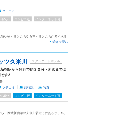
クチコミ
から5分
コンビニ近
インターネット可
に買い物するところや食事するところが多くある
続きを読む
あるが、和室のほうがよく眠れる気がする。
気にならないがシングルはやや狭い気がする。
ッツ久米川
スタンダードホテル
に狭く感じる。男性はつらいのではないだろう
武新宿駅から急行で約３０分・所沢まで２
です♪
分
クチコミ
旅行記
写真
から5分
コンビニ近
インターネット可
がら、西武新宿線の久米川駅近くにあるホテル。