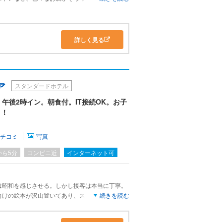
ありますが、清掃は行き届きいているので問題あ
新宿線に用事があったのですが、新宿あたりより
のもよいですね。
詳しく見る
ア
スタンダードホテル
午後2時イン。朝食付。IT接続OK。お子
！！
クチコミ
写真
から5分
コンビニ近
インターネット可
は昭和を感じさせる。しかし接客は本当に丁寧。
向けの絵本が沢山置いてあり、スタッフの方が利
続きを読む
りがたく2冊借りた。事前にお願いした通り、ベ
り、子供が落ちないように安心して泊まれた。