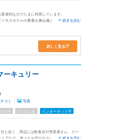
大変便利なのでたまに利用しています。
ビジネスホテルの要素を兼ね備えています。
続きを読む
けれどビジネスホテルだと思えば、朝ごはんには
ドサイドで電灯のスイッチが見当たらず、
詳しく見る
っち探すも結局見つからず
チを全て消して就寝しました。
ったので、そこだけ星を減らしました。
マーキュリー
分
クチコミ
写真
から5分
コンビニ近
インターネット可
３分と近く、周辺には飲食店や惣菜屋さん、スー
ストアなど、色々なお店がそろっているので、と
続きを読む