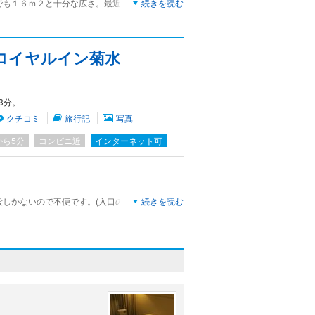
でも１６ｍ２と十分な広さ。最近かなり狭めなホ
続きを読む
あり、かなり広く感じる。付近は飲食店も充実し
ランドリーもあるので、中長期滞在でも問題な
ロイヤルイン菊水
3分。
クチコミ
旅行記
写真
から5分
コンビニ近
インターネット可
段しかないので不便です。(入口のインターホンで
続きを読む
て運んでくれるようですが)
タイプです。
あり、コンロや電子レンジ、トースターなどもあ
できます。冷蔵庫には氷や冷えたグラスも入って
パーもあります。
あります。
お勧めです。