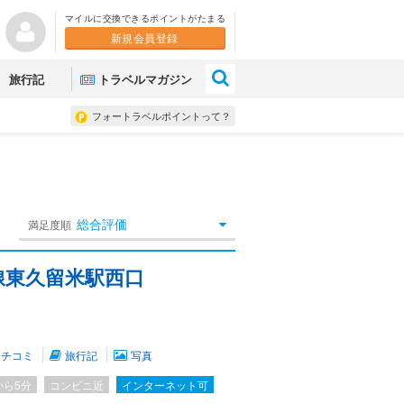
マイルに交換できるポイントがたまる
新規会員登録
×
旅行記
トラベルマガジン
フォートラベルポイントって？
総合評価
満足度順
線東久留米駅西口
クチコミ
旅行記
写真
から5分
コンビニ近
インターネット可