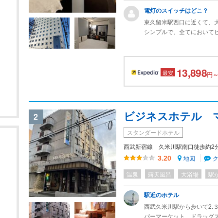
電灯のスイッチはどこ？
東久留米駅西口に近くて、
シンプルで、全てにおいて
朝食も、メニューは少ない
充分。
13,898
ただ一つ不満なのは、ベッ
最安
円～
ベッドに寝てからあっちこ
起きて部屋のメインスイッ
微調整したくてもできなか
ビジネスホテル 
2
スタンダードホテル
西武新宿線 久米川駅南口徒歩約2
地図
3.20
温泉
露天風呂
大浴場
駅
駅近のホテル
西武久米川駅から歩いて2.
パーマーケット、ドラッグ