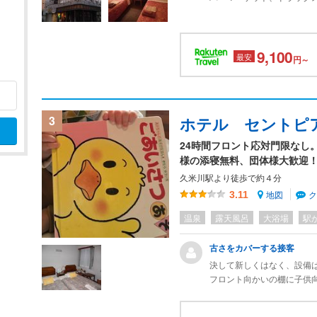
ても便利です。少々古さは
りません。今回は西武鉄道
は、リーズナブルな料金な
9,100
最安
円～
3
ホテル セントピ
24時間フロント応対門限なし。
様の添寝無料、団体様大歓迎
久米川駅より徒歩で約４分
地図
3.11
て
温泉
露天風呂
大浴場
駅
古さをカバーする接客
決して新しくはなく、設備
フロント向かいの棚に子供
用を勧めてくれたので、あ
ッドを壁につけてくれてあ