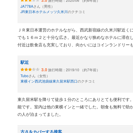
旅行時期：2020/06 （約6年前）
3.0
JA778A
さん（男性）
JR東日本ホテルメッツ久米川
のクチコミ
ＪＲ東日本運営のホテルながら、西武新宿線の久米川駅近く
でも１６ｍ２と十分な広さ。最近かなり狭めなホテルに滞在
付近は飲食店も充実しており、向かいにはコインランドリー
駅近
旅行時期：2019/10 （約7年前）
3.0
Tubo
さん（女性）
東横イン西武池袋線東久留米駅西口
のクチコミ
東久留米駅を降りて徒歩１分のところにありとても便利です
能です。室内は他の東横インと一緒でした。朝食も無料で助
の人が泊まってました。
古さをカバーする接客