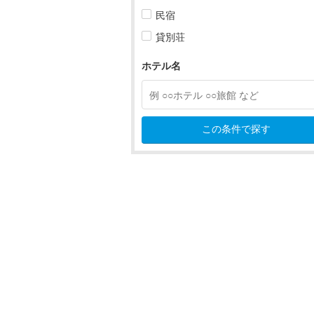
新宿・高田馬場・四ツ谷
民宿
貸別荘
池袋・巣鴨・目白
ホテル名
東京タワー・品川・目黒
六本木・赤坂
錦糸町・両国・亀戸
この条件で探す
羽田・大森・蒲田
吉祥寺・三鷹・府中・多摩
吉祥寺・三鷹・府中・多摩すべ
吉祥寺・三鷹
国分寺・小金井
調布・狛江
国立・府中・稲城