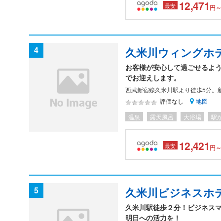
12,471
最安
円～
4
久米川ウィングホ
お客様が安心して過ごせるよう
でお迎えします。
西武新宿線久米川駅より徒歩5分。
地図
評価なし
温泉
露天風呂
大浴場
駅
12,421
最安
円～
5
久米川ビジネスホ
久米川駅徒歩２分！ビジネス
明日への活力を！