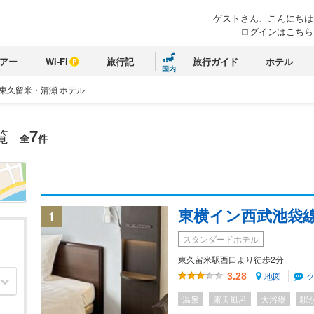
ゲストさん、こんにちは
ログインはこちら
アー
Wi-Fi
旅行記
旅行ガイド
ホテル
国内
東久留米・清瀬 ホテル
覧
7
全
件
東横イン西武池袋
1
スタンダードホテル
東久留米駅西口より徒歩2分
地図
3.28
温泉
露天風呂
大浴場
駅