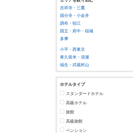
吉祥寺・三鷹
東北
国分寺・小金井
調布・狛江
関東
国立・府中・稲城
茨城
多摩
栃木
小平・西東京
東久留米・清瀬
群馬
福生・武蔵村山
埼玉
千葉
ホテルタイプ
東京
スタンダードホテル
高級ホテル
東京すべて
旅館
東京駅・大手町・日本橋
高級旅館
浅草・上野・東京スカイツリー
ペンション