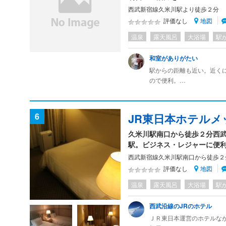
西武新宿線久米川駅より徒歩２分
地図
評価なし
温泉
露天風呂
大浴場
駅
和室がありがたい
駅からの距離も近い。近く
ので便利。
和室タイプと洋室タイプが
部屋の広さは、ツインなら
6
JR東日本ホテルメ
浴室は狭い。シングルは特
か。
久米川駅南口から徒歩２分西
駅。ビジネス・レジャーに便利
西武新宿線久米川駅南口から徒歩２
地図
評価なし
温泉
露天風呂
大浴場
駅
西武沿線のJRのホテル
ＪＲ東日本運営のホテルな