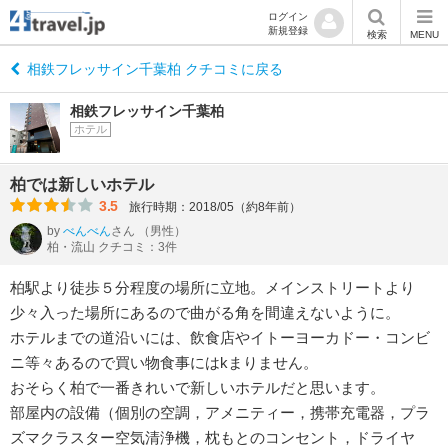
ログイン
新規登録
検索
MENU
相鉄フレッサイン千葉柏 クチコミに戻る
相鉄フレッサイン千葉柏
ホテル
柏では新しいホテル
3.5
旅行時期：2018/05（約8年前）
by
べんべん
さん
（男性）
柏・流山 クチコミ：3件
柏駅より徒歩５分程度の場所に立地。メインストリートより
少々入った場所にあるので曲がる角を間違えないように。
ホテルまでの道沿いには、飲食店やイトーヨーカドー・コンビ
ニ等々あるので買い物食事にはkまりません。
おそらく柏で一番きれいで新しいホテルだと思います。
部屋内の設備（個別の空調，アメニティー，携帯充電器，プラ
ズマクラスター空気清浄機，枕もとのコンセント，ドライヤ