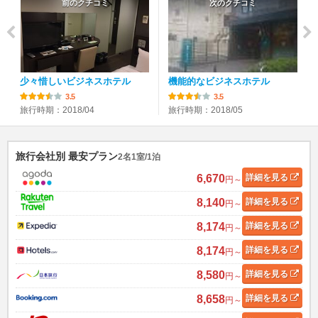
前のクチコミ
次のクチコミ
少々惜しいビジネスホテル
機能的なビジネスホテル
3.5
3.5
旅行時期：2018/04
旅行時期：2018/05
旅行会社別 最安プラン
2名1室/1泊
6,670
詳細
を見る
円～
8,140
詳細
を見る
円～
8,174
詳細
を見る
円～
8,174
詳細
を見る
円～
8,580
詳細
を見る
円～
8,658
詳細
を見る
円～