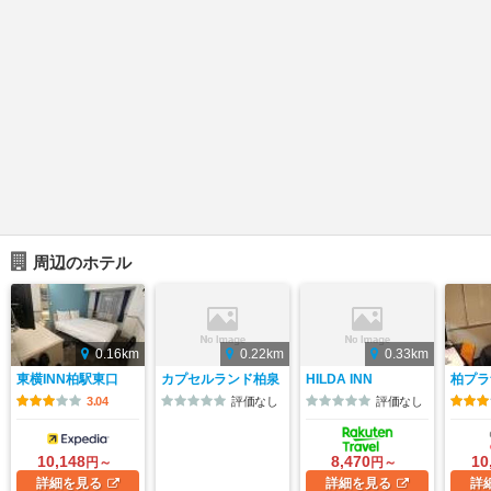
周辺のホテル
0.16km
0.22km
0.33km
東横INN柏駅東口
カプセルランド柏泉
HILDA INN
柏プラ
3.04
評価なし
評価なし
10,148
8,470
10
円～
円～
詳細
を見る
詳細
を見る
詳