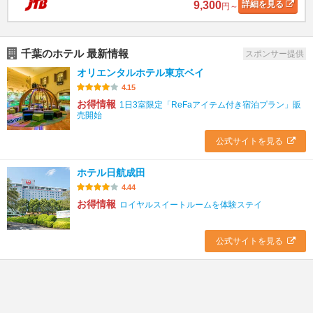
9,300
詳細
を見る
円～
千葉のホテル 最新情報
スポンサー提供
オリエンタルホテル東京ベイ
4.15
お得情報
1日3室限定「ReFaアイテム付き宿泊プラン」販
売開始
公式サイトを見る
ホテル日航成田
4.44
お得情報
ロイヤルスイートルームを体験ステイ
公式サイトを見る