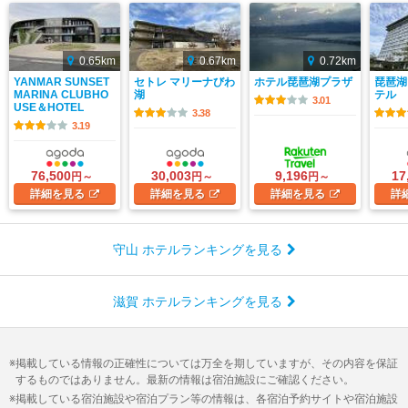
0.65km
0.67km
0.72km
YANMAR SUNSET
セトレ マリーナびわ
ホテル琵琶湖プラザ
琵琶湖
MARINA CLUBHO
湖
テル
3.01
USE＆HOTEL
3.38
3.19
76,500
30,003
9,196
17
円～
円～
円～
詳細
を見る
詳細
を見る
詳細
を見る
詳
守山 ホテルランキングを見る
滋賀 ホテルランキングを見る
掲載している情報の正確性については万全を期していますが、その内容を保証
するものではありません。最新の情報は宿泊施設にご確認ください。
掲載している宿泊施設や宿泊プラン等の情報は、各宿泊予約サイトや宿泊施設