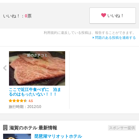
いいね！
いいね！：
0
票
利用規約に違反している投稿は、報告することができます。
問題のある投稿を連絡する
前のクチコミ
ここで近江牛食べずに 泊ま
るのはもったいない！！！
4.5
旅行時期：2012/10
滋賀のホテル 最新情報
スポンサー提供
琵琶湖マリオットホテル