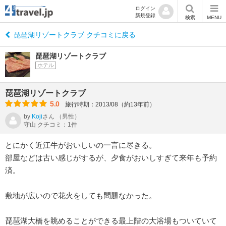
ログイン
新規登録
検索
MENU
琵琶湖リゾートクラブ クチコミに戻る
琵琶湖リゾートクラブ
ホテル
琵琶湖リゾートクラブ
5.0
旅行時期：2013/08（約13年前）
by
Koji
さん
（男性）
守山 クチコミ：1件
とにかく近江牛がおいしいの一言に尽きる。
部屋などは古い感じがするが、夕食がおいしすぎて来年も予約
済。
敷地が広いので花火をしても問題なかった。
琵琶湖大橋を眺めることができる最上階の大浴場もついていて