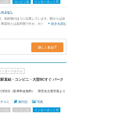
から5分
コンビニ近
インターネット可
この上なし
横、名鉄側のほうに位置しています。駅からは歩
。商店街とは反対側ですが、ホテルの近くにコン
続きを読む
。
宿泊です。といっても部屋・ベッドサイズはダブ
いた以上にベッドが大きくて快適でした。部屋も
ていて、ゆとりがありました。清潔感もしっかり
詳しく見る
ますが、大浴場があるのが嬉しいです。こちらも
れて気持ちがよかったです。
ちらもあるバイキング形式になっています。和食
朝からたっぷり、おいしくいただきました。
タンダードホテル
ていて、この上ないです。名古屋駅からは電車で
駅直結・コンビニ・大型SCすぐ パーク
屋市内でもアクセスが微妙なホテルよりはこちらの
と思います。そうした点でも穴場、おすすめでき
車で約5分（駐車料金無料） 県営名古屋空港より
クチコミ
旅行記
写真
から5分
コンビニ近
インターネット可