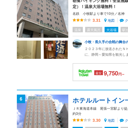
朝食バイキング無料！全室無線
定）！温泉大浴場無料！
名鉄 小牧駅より車で10分／名神
地図
3.31
温泉
露天風呂
大浴場
駅
小牧・長久手の合戦の舞台
２０２３年に放送されたＮ
に、静岡～愛知県を観光し
客室からは小牧山は望めま
ジネスホテル。隣接のレス
9,750
朝食が頂けます。
最安
円～
6
ホテルルートイン
ＪＲ東海道本線 尾張一宮駅より徒
約3分
地図
3.30