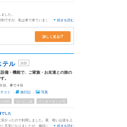
しました。
便利ですが、私は車で来ていましたが駅に直結し
続きを読む
あり、車でも利用しやすいホテルでした。
詳しく見る
すが、フロントや廊下などリニューアルされて、
も同様に広くてきれいなお部屋でした。
湯船も広々としていたので、ゆっくりお部屋で過
した。
おり、ホテル内にあるカフェで朝食バイキングが
ステル
旅館
、お得に宿泊できました。
た設備・機能で、ご家族・お友達との旅の
です。
５分、車で４分
クチコミ
旅行記
写真
から5分
コンビニ近
インターネット可
適でした
に安かったので利用しました。夜、暗い山道を上
少し不安になりましたが、施設はとてもきれいで
続きを読む