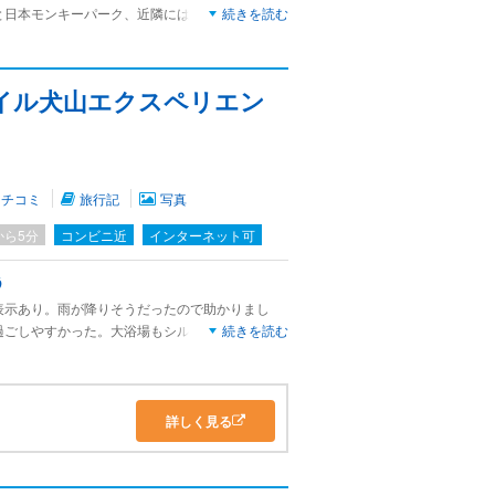
と日本モンキーパーク、近隣には博物館明治村や
続きを読む
ルドなど見所が多い犬山の中心地にある名鉄の老
できてお薦めである。
事付プランにすると内容が重複してしまうので、
イル犬山エクスペリエン
予約した方が良い。
クチコミ
旅行記
写真
から5分
コンビニ近
インターネット可
う
表示あり。雨が降りそうだったので助かりまし
過ごしやすかった。大浴場もシルク系露天風呂や
続きを読む
あり、こぢんまりながらも本格的。
テルでとても良いと思います。これでロビーにフ
ーです。
いてこれはこれで使いやすかった。
詳しく見る