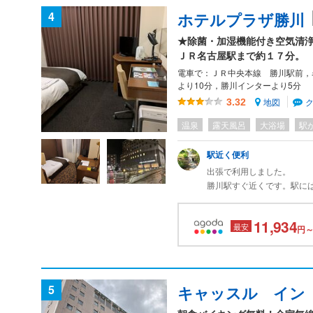
4
ホテルプラザ勝川
★除菌・加湿機能付き空気清
ＪＲ名古屋駅まで約１７分。
電車で：ＪＲ中央本線 勝川駅前，
より10分，勝川インターより5分
地図
3.32
温泉
露天風呂
大浴場
駅
駅近く便利
出張で利用しました。
勝川駅すぐ近くです。駅に
結婚式場もあるホテルです
部屋はシングルルームを利
11,934
最安
バスルームにPOLAのアメ
円～
乳液、ボディソープ・シャ
た。
シャワーカーテンが見た目
水圧は強くないです。バス
5
キャッスル イン
部屋は綺麗に掃除されてい