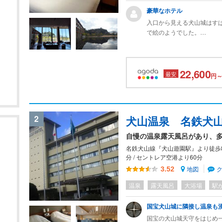
豪華なホテル
入口から見える犬山城はす
で絵のようでした。
温泉もいいお湯でしたが洗
浴衣は温泉と部屋のみ使用
インバウンドの人が多かっ
22,600
最安
円～
2
犬山温泉 名鉄犬
自慢の温泉露天風呂があり、
名鉄犬山線『犬山遊園駅』より徒歩8分
分 / セントレア空港より60分
地図
3.52
温泉
露天風呂
大浴場
駅
国宝犬山城に隣接し温泉も
国宝の犬山城天守をはじめ