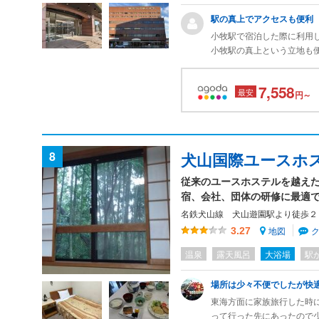
駅の真上でアクセスも便利
小牧駅で宿泊した際に利用
小牧駅の真上という立地も
た駐車場の無料サービスも
7,558
最安
ホテル自体は昔からありま
円～
高級感のある内装でお部屋
ベッドも大きく、お風呂の
ごせてリフレッシュできま
宿泊プランに朝食もついて
8
犬山国際ユースホ
食べられるサービスもあり
従来のユースホステルを越え
宿、会社、団体の研修に最適
名鉄犬山線 犬山遊園駅より徒歩２
地図
3.27
温泉
露天風呂
大浴場
駅
場所は少々不便でしたが快
東海方面に家族旅行した時
って行った先にあったので