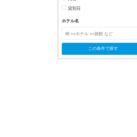
一宮・小牧・犬山・春日井すべ
貸別荘
一宮
ホテル名
小牧
犬山
この条件で探す
春日井
稲沢・清須
岩倉・江南
津島・愛西・蟹江
豊田・瀬戸・香嵐渓
岡崎・三河安城・刈谷
豊橋・豊川・渥美半島
蒲郡・吉良・西浦・篠島