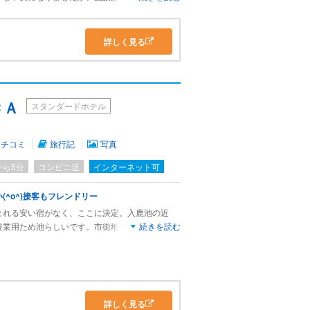
不便です。広い和室で部屋にトイレもちゃんと付
場に入れるのもいいです。素泊まりでしたが、朝
でご飯も美味しいのかも。
詳しく見る
ＣＡ
スタンダードホテル
クチコミ
旅行記
写真
から5分
コンビニ近
インターネット可
^o^)接客もフレンドリー
まれる安い宿がなく、ここに決定。入鹿池の近
農業用ため池らしいです。市街地から外れてます
続きを読む
せん。
。和食で、てっさやフグのから揚げも出て満足。
の味の濃いものでご飯をいっぱい食べる」中部地
美味しかった。スタッフも最近の宿にしては大勢
気配りしてくれました。１人１万６千円は気持ち
詳しく見る
の宿です。