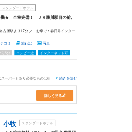
スタンダードホテル
浄機★ 全室完備！ ＪＲ勝川駅目の前。
名古屋駅より17分 ／ お車で：春日井インター
クチコミ
旅行記
写真
から5分
コンビニ近
インターネット可
はスーパーもあり必要なものは揃えられます。
続きを読む
。
用しました。
詳しく見る
ニティがクレンジング、洗顔フォーム、化粧水、
ンプー、コンディショナーが備え付けでありまし
は新しいのにカビ臭いのがマイナスです。
タブにお湯を貯めるのに時間がかかります。
 小牧
スタンダードホテル
て快適に過ごせます。