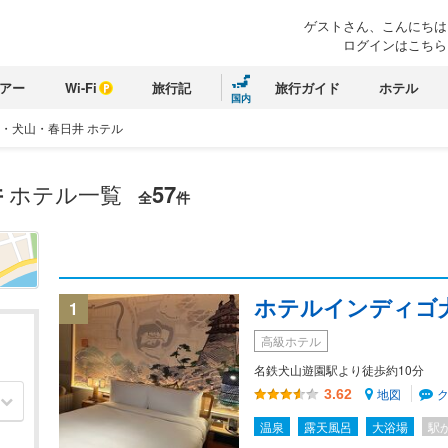
ゲストさん、こんにちは
ログインはこちら
アー
Wi-Fi
旅行記
旅行ガイド
ホテル
国内
・犬山・春日井 ホテル
井
ホテル一覧
57
全
件
ホテルインディゴ犬山
1
高級ホテル
名鉄犬山遊園駅より徒歩約10分
地図
3.62
温泉
露天風呂
大浴場
駅