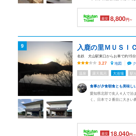
良かったです。車が無いと
いていて快適でした。大浴
8,800
ご飯会場が賑わっていたの
最安
円～
9
入鹿の里ＭＵＳＩ
名鉄 犬山駅東口からお車で約15分
地図
3.27
温泉
露天風呂
大浴場
駅
食事が夕食朝食とも美味しい(
愛知県北部で友人４人で泊
く。日本で２番目に大きい
が、車で行けば遠くありま
宿の食事が非常に美味しい
朝食は焼きみそなど「少量
方の食事で、これまた大変
おり、食事の際もきちんと
18,040
最安
円～
高いですが、おおむね満足