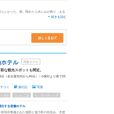
ばらしかった。朝、晴れたら水に山が映り まる
続きを読む
い場が少なかったのが残念です
。下駄が置いてあってはきごごちが良かった。
た。
詳しく見る
山ホテル
高級ホテル
多彩な観光スポットも間近。
（名古屋市内から40分） / 小牧ICより車で25
クチコミ
旅行記
写真
から5分
コンビニ近
インターネット可
湧出する老舗ホテル
一部現存整備された城郭と城下町の街並み、木曽