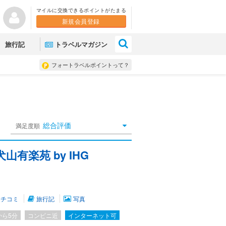
マイルに交換できるポイントがたまる
新規会員登録
×
旅行記
トラベルマガジン
フォートラベルポイントって？
総合評価
満足度順
有楽苑 by IHG
クチコミ
旅行記
写真
から5分
コンビニ近
インターネット可