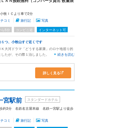
ＬＡＮ接続無料（コンバータ貸出 数量限
 小牧ＩＣより車で2分
クチコミ
旅行記
写真
から5分
コンビニ近
インターネット可
の１つ、小牧山すぐ近くです
ＨＫ大河ドラマ「どうする家康」のロケ地巡り的
ましたが、その際１泊しました。
続きを読む
せんが、駐車場すぐ横が小牧山です。いわゆるビ
トランで、夜は居酒屋兼食堂、朝はバイキングで
詳しく見る
一宮駅前
スタンダードホテル
歩約3分 名鉄名古屋本線 名鉄一宮駅より徒歩
クチコミ
旅行記
写真