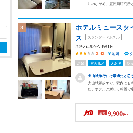
川のながめ、霊長類研究所
て
野外民族博物館リトルワー
舗ホテルであり温泉も利用
連泊する場合には廉価な食
ホテルミュースタ
3
違うコースを選べるように
ス
スタンダードホテル
名鉄犬山駅から徒歩1分
地図
3.43
温泉
露天風呂
大浴場
駅
犬山城旅行には最適だと思
犬山城駅前すぐ。駅内にも
た。ホテルは新しく綺麗で
レインシャワー、サウナも
歴史的な古い街に新しいホ
リードリンクあればサイコ
9,900
洗面所がベッド脇に付いて
最安
円～