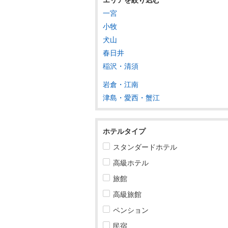
一宮
東北
小牧
犬山
関東
春日井
甲信越
稲沢・清須
北陸
岩倉・江南
津島・愛西・蟹江
東海
岐阜
ホテルタイプ
静岡
スタンダードホテル
愛知
高級ホテル
旅館
愛知すべて
高級旅館
名古屋
ペンション
一宮・小牧・犬山・春日井
民宿