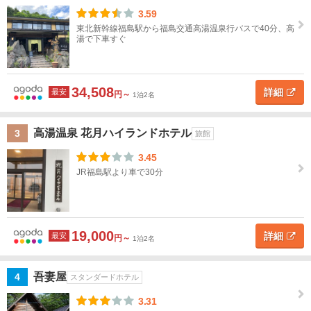
福
テ
3.59
島
ル
名
東北新幹線福島駅から福島交通高湯温泉行バスで40分、高
湯で下車すぐ
福
島
す
地図
べ
34,508
詳細
最安
円～
1泊2名
を表示
こ
て
の
条
高湯温泉 花月ハイランドホテル
3
旅館
福
件
で
島・
3.45
探
飯坂
す
JR福島駅より車で30分
温泉
福
島・
19,000
詳細
最安
円～
1泊2名
飯坂
温泉
すべ
吾妻屋
4
スタンダードホテル
て
3.31