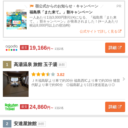
道
宿公式からのお知らせ・キャンペーン
PR
高
湯
福島県「また来て。」割キャンペーン
東
温
一人あたり1泊3,000円割引(※)になる、『福島県「また来
北
泉
て。」割キャンペーン』が発表されました！(※一人あたり
税込8,000円以上の宿泊時)
公式サイトで詳しく見る
青
ホ
テ
森
ル
19,166
タ
詳細
最安
円～
1泊2名
岩
イ
プ
手
高湯温泉 旅館 玉子湯
1
ス
高
旅
高
ペ
民
貸
旅館
宮
タ
級
館
級
ン
宿
別
3.82
城
ン
ホ
旅
シ
荘
ＪＲ福島駅より車で約30分 福島西ICより車で約30分 猪苗
ダ
テ
館
ョ
代駅より車で約90分 ◎福島駅より1日1便送迎あり◎
ー
ル
ン
秋
ド
田
ホ
24,860
テ
詳細
最安
円～
1泊2名
山
ル
形
安達屋旅館
2
旅館
ホ