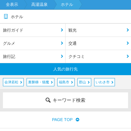
北
全表示
高湯温泉
ホテル
陸
ホテル
東
海
旅行ガイド
観光
近
グルメ
交通
畿
旅行記
クチコミ
中
国
人気の旅行先
四
会津若松
裏磐梯・猫魔
福島市
郡山
いわき市
国
キーワード検索
九
州
PAGE TOP
沖
縄