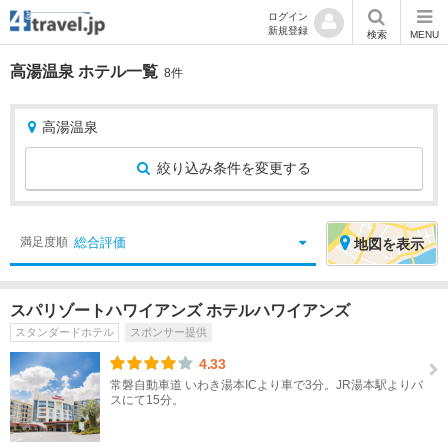
ログイン
新規登録
検索
MENU
高湯温泉 ホテル一覧
8件
高湯温泉
絞り込み条件を変更する
絞
エ
総合評価
満足度順
地図
を表示
り
リ
込
ア
スパリゾートハワイアンズ ホテルハワイアンズ
み
を
スタンダードホテル
スポンサー提供
条
選
件
択
4.33
常磐自動車道 いわき湯本ICより車で3分。JR湯本駅よりバ
スにて15分。
宿
北
泊
海
地