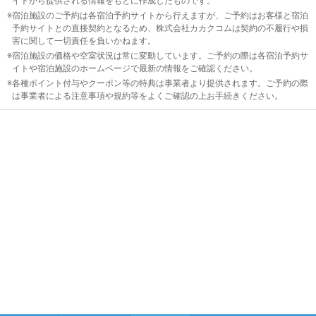
イトから提供される情報をもとに作成したものです。
見・
宿泊施設のご予約は各宿泊予約サイトから行えますが、ご予約はお客様と宿泊
湯野
予約サイトとの直接契約となるため、株式会社カカクコムは契約の不履行や損
害に関して一切責任を負いかねます。
上
宿泊施設の価格や空室状況は常に変動しています。ご予約の際は各宿泊予約サ
イトや宿泊施設のホームページで最新の情報をご確認ください。
郡
各種ポイント付与やクーポン等の特典は事業者より提供されます。ご予約の際
山・
は事業者による注意事項や規約等をよくご確認の上お手続きください。
白河
相
馬・
いわ
き
関
東
甲
信
越