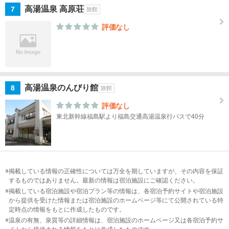
二本
高湯温泉 高原荘
7
旅館
松
評価なし
猪苗
代・
磐梯
熱
海・
高湯温泉のんびり館
8
旅館
裏磐
梯
評価なし
東北新幹線福島駅より福島交通高湯温泉行バスで40分
会
津・
喜多
方・
掲載している情報の正確性については万全を期していますが、その内容を保証
東山
するものではありません。最新の情報は宿泊施設にご確認ください。
温泉
掲載している宿泊施設や宿泊プラン等の情報は、各宿泊予約サイトや宿泊施設
から提供を受けた情報または宿泊施設のホームページ等にて公開されている特
奥会
定時点の情報をもとに作成したものです。
津・
温泉の有無、泉質等の詳細情報は、宿泊施設のホームページ又は各宿泊予約サ
只