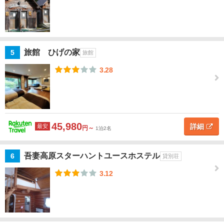
福
島
市
飯
旅館 ひげの家
5
旅館
坂
温
3.28
泉
伊
達・
川俣
45,980
詳細
最安
円～
1泊2名
高
吾妻高原スターハントユースホステル
湯
6
貸別荘
温
3.12
泉
土
湯・
岳・