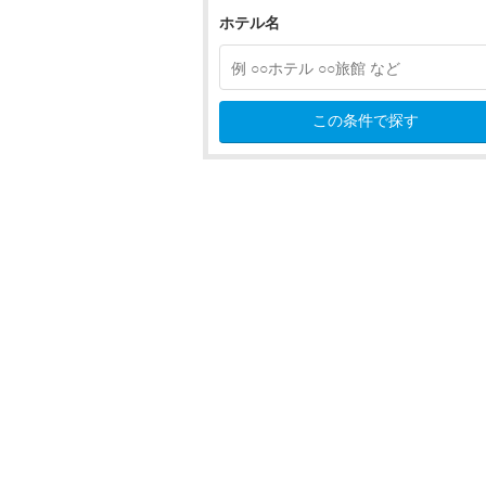
新宿・高田馬場・四ツ谷
ホテル名
池袋・巣鴨・目白
東京タワー・品川・目黒
この条件で探す
六本木・赤坂
錦糸町・両国・亀戸
羽田・大森・蒲田
吉祥寺・三鷹・府中・多摩
高尾・八王子・町田・立川
奥多摩・青梅・あきる野
伊豆諸島
小笠原諸島
秋葉原・御茶ノ水・水道橋