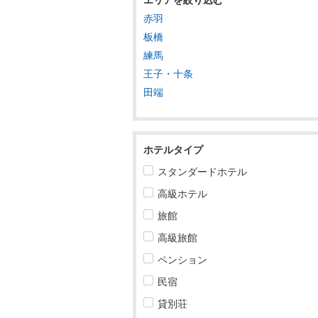
赤羽
東北
板橋
練馬
関東
王子・十条
茨城
田端
栃木
群馬
ホテルタイプ
埼玉
スタンダードホテル
高級ホテル
千葉
旅館
東京
高級旅館
東京すべて
ペンション
東京駅・大手町・日本橋
民宿
貸別荘
浅草・上野・東京スカイツリー