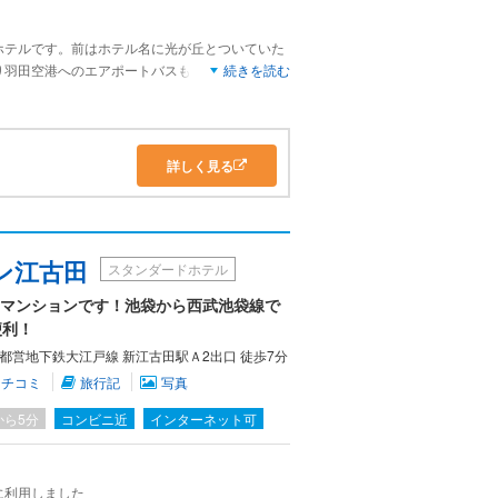
ホテルです。前はホテル名に光が丘とついていた
り羽田空港へのエアポートバスも発着するように
続きを読む
屋数はそれほどないけれどレストランは3ヵ所あ
るようです。ビュッフェレストランは、以前より
くなったと思います。
詳しく見る
ン江古田
スタンダードホテル
ーマンションです！池袋から西武池袋線で
便利！
／都営地下鉄大江戸線 新江古田駅Ａ2出口 徒歩7分
クチコミ
旅行記
写真
から5分
コンビニ近
インターネット可
に利用しました