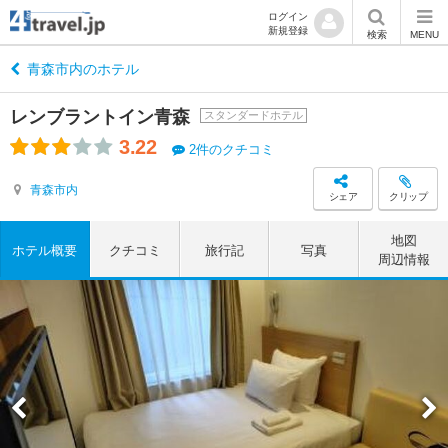
ログイン
新規登録
検索
MENU
青森市内のホテル
レンブラントイン青森
スタンダードホテル
3.22
2件のクチコミ
青森市内
シェア
クリップ
地図
ホテル概要
クチコミ
旅行記
写真
周辺情報