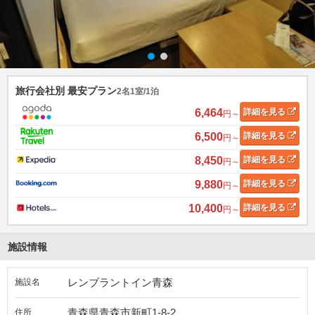
旅行会社別 最安プラン
2名1室/1泊
6,464
詳細
を見る
円～
6,500
詳細
を見る
円～
8,450
詳細
を見る
円～
9,880
詳細
を見る
円～
10,400
詳細
を見る
円～
施設情報
レンブラントイン青森
施設名
青森県青森市新町1-8-2
住所