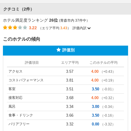
クチコミ（2件）
ホテル満足度ランキング
26位
(青森市内 37件中）
3.22
（エリア平均
3.43
）
評価内訳
このホテルの傾向
評価別
評価項目
エリア平均
このホテルの平均
アクセス
3.57
4.00
（+0.43）
コストパフォーマンス
3.81
4.00
（+0.19）
客室
3.51
3.50
（-0.01）
接客対応
3.68
4.00
（+0.32）
風呂
3.34
3.00
（-0.34）
食事・ドリンク
3.66
3.50
（-0.16）
バリアフリー
3.32
0.00
（-3.32）