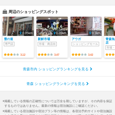
周辺のショッピングスポット
0.05km
0.09km
0.1km
雪の道
新鮮市場
アウガ
青森魚
店
専門店
市場・商店街
ショッピングモール
市場・
3.12
3.47
3.42
青森市内 ショッピングランキングを見る
青森 ショッピングランキングを見る
掲載している情報の正確性については万全を期していますが、その内容を保証
するものではありません。最新の情報は宿泊施設にご確認ください。
掲載している宿泊施設や宿泊プラン等の情報は、各宿泊予約サイトや宿泊施設