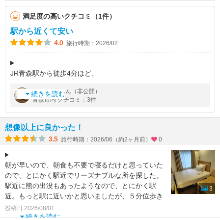
満足度の高いクチコミ（1件）
駅から近くて安い
4.0
旅行時期：2026/02
JR青森駅から徒歩4分ほど、
アーケードのある通り沿いなので雪が降っていても大丈夫です。
by
さん（非公開）
Middx.
以前別のホテルだったのが昨年経営が変わった様です。
続きを読む
青森市内 クチコミ：3件
その為建物自体は新しくはありませんが
あちこちリニ
想像以上に良かった！
3.5
旅行時期：2026/06（約2ヶ月前）
0
朝が早いので、朝食も不要で寝るだけと思っていた
ので、とにかく駅近でリーズナブルな所を探した。
駅近に熊の出没もあったようなので、とにかく駅
3
近。もっと駅に近いかと思いましたが、５分位歩き
ました。東横インの
投稿日:2026/08/01
続きを読む