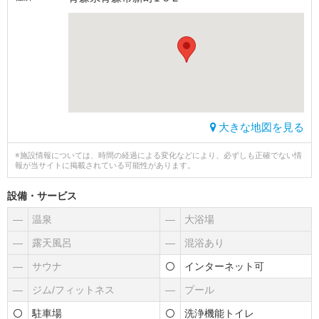
大きな地図を見る
※施設情報については、時間の経過による変化などにより、必ずしも正確でない情
報が当サイトに掲載されている可能性があります。
設備・サービス
―
温泉
―
大浴場
―
露天風呂
―
混浴あり
―
サウナ
インターネット可
―
ジム/フィットネス
―
プール
駐車場
洗浄機能トイレ