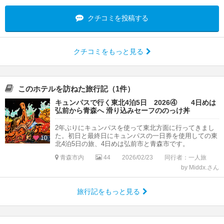
クチコミを投稿する
クチコミをもっと見る
このホテルを訪ねた旅行記（1件）
キュンパスで行く東北4泊5日 2026④ 4日めは
弘前から青森へ 滑り込みセーフののっけ丼
2年ぶりにキュンパスを使って東北方面に行ってきまし
た。初日と最終日にキュンパスの一日券を使用しての東
10
北4泊5日の旅、4日めは弘前市と青森市です。
青森市内
44
2026/02/23
同行者：一人旅
by Middx.さん
旅行記をもっと見る