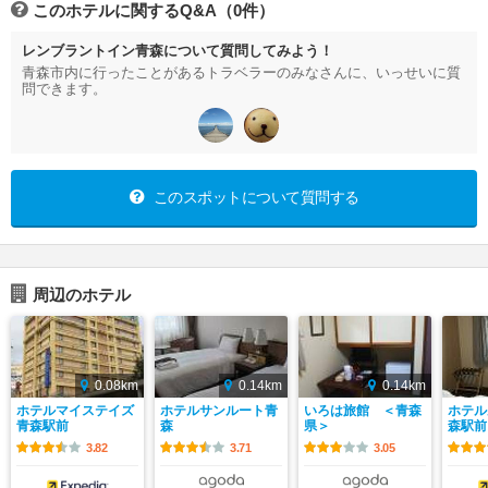
このホテルに関するQ&A（0件）
レンブラントイン青森について質問してみよう！
青森市内に行ったことがあるトラベラーのみなさんに、いっせいに質
問できます。
このスポットについて質問する
周辺のホテル
0.08km
0.14km
0.14km
ホテルマイステイズ
ホテルサンルート青
いろは旅館 ＜青森
ホテル
青森駅前
森
県＞
森駅前
3.82
3.71
3.05