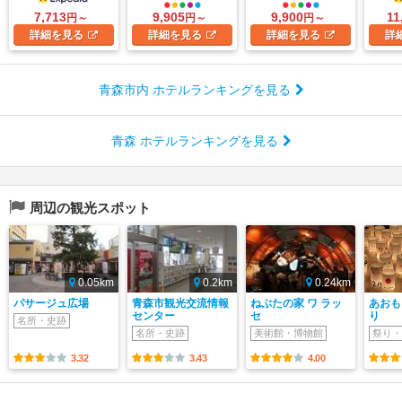
7,713
9,905
9,900
11
円～
円～
円～
詳細
を見る
詳細
を見る
詳細
を見る
詳
青森市内 ホテルランキングを見る
青森 ホテルランキングを見る
周辺の観光スポット
0.05km
0.2km
0.24km
パサージュ広場
青森市観光交流情報
ねぶたの家 ワ ラッ
あおも
センター
セ
り
名所・史跡
名所・史跡
美術館・博物館
祭り・
3.32
3.43
4.00