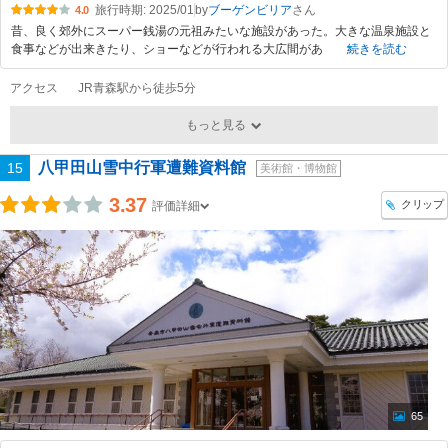
旅行時期: 2025/01
by
ブーゲンビリア
4.0
昔、良く郊外にスーパー銭湯の元祖みたいな施設があった。大きな温泉施設と
食事などが出来きたり、ショーなどが行われる大広間があ
続きを読む
アクセス
JR青森駅から徒歩5分
もっと見る
八甲田山雪中行軍遭難資料館
15
美術館・博物館
3.37
クリップ
評価詳細
65