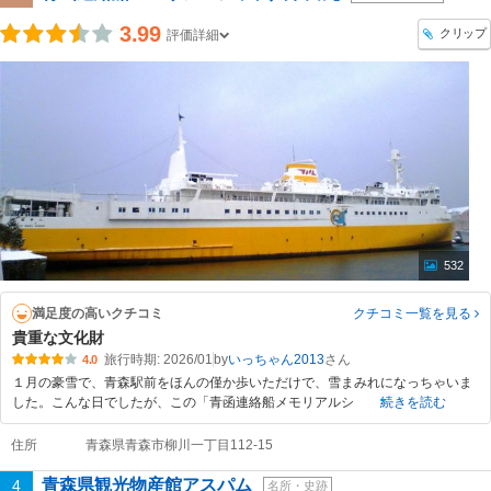
3.99
クリップ
評価詳細
532
満足度の高いクチコミ
クチコミ一覧
を見る
貴重な文化財
旅行時期: 2026/01
by
いっちゃん2013
4.0
１月の豪雪で、青森駅前をほんの僅か歩いただけで、雪まみれになっちゃいま
した。こんな日でしたが、この「青函連絡船メモリアルシ
続きを読む
住所
青森県青森市柳川一丁目112-15
青森県観光物産館アスパム
4
名所・史跡