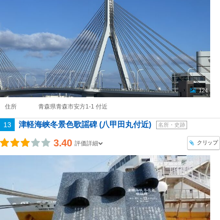
124
住所
青森県青森市安方1-1 付近
津軽海峡冬景色歌謡碑 (八甲田丸付近)
13
名所・史跡
3.40
クリップ
評価詳細