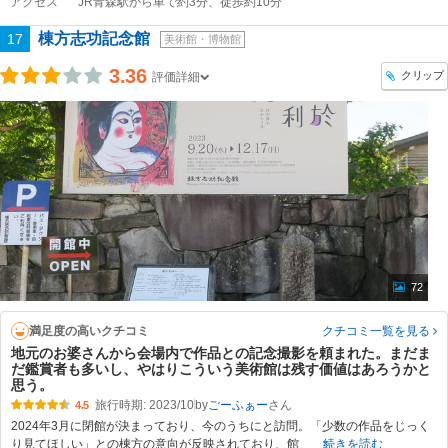
アクセス
JR青森駅から車で約3分、徒歩約10分
棟方志功記念館
17
美術館・博物館
3.36
クリップ
評価詳細
72
満足度の高いクチコミ
クチコミ一覧
を見る
地元のお婆さんから会場内で作品との記念撮影を頼まれた。まだま
だ鑑賞者も多いし、やはりこういう美術館は残す価値はあろうかと
思う。
旅行時期: 2023/10
by
ごーふぁー
4.5
2024年3月に閉館が決まっており、今のうちにと訪問。「少数の作品をじっく
り見てほしい」との棟方の意向が反映されており、館
続きを読む