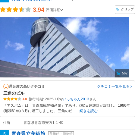
3.94
クリップ
評価詳細
562
満足度の高いクチコミ
クチコミ一覧
を見る
三角のビル
旅行時期: 2025/11
by
いっちゃん2013
4.0
「アスパム」は「青森県観光物産館」であり、(株)日建設計が設計し、1986年
(昭和61年)３月に竣工しました。 三角のビ
続きを読む
住所
青森県青森市安方1-1-40
青森県立美術館
5
美術館・博物館