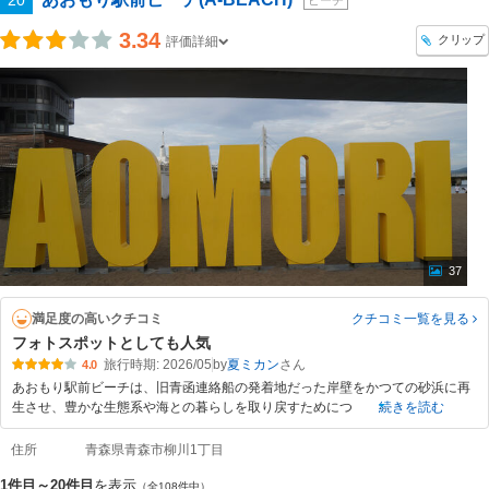
20
ビーチ
3.34
クリップ
評価詳細
37
満足度の高いクチコミ
クチコミ一覧
を見る
フォトスポットとしても人気
旅行時期: 2026/05
by
夏ミカン
4.0
あおもり駅前ビーチは、旧青函連絡船の発着地だった岸壁をかつての砂浜に再
生させ、豊かな生態系や海との暮らしを取り戻すためにつ
続きを読む
住所
青森県青森市柳川1丁目
1件目～20件目
を表示
（全108件中）