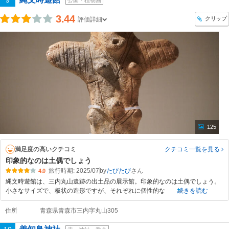
9
公園・植物園
3.44
クリップ
評価詳細
125
満足度の高いクチコミ
クチコミ一覧
を見る
印象的なのは土偶でしょう
旅行時期: 2025/07
by
たびたび
4.0
縄文時遊館は、三内丸山遺跡の出土品の展示館。印象的なのは土偶でしょう。
小さなサイズで、板状の造形ですが、それぞれに個性的な
続きを読む
住所
青森県青森市三内字丸山305