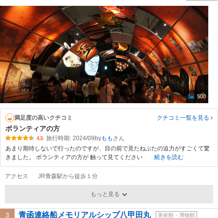
500
満足度の高いクチコミ
クチコミ一覧
を見る
ボランティアの方
旅行時期: 2024/09
by
もも
4.5
あまり期待しないで行ったのですが、目の前で見たねぶたの迫力がすごくて驚
きました。 ボランティアの方が 触って見てください
続きを読む
アクセス
JR青森駅から徒歩１分
もっと見る
青函連絡船メモリアルシップ八甲田丸
3
美術館・博物館