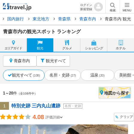
ログイン
新規登録
検索
MENU
国内旅行
東北地方
青森県
青森市内
青森市内 観光
青森市内の観光スポット ランキング
エリア
ガイド
観光
グルメ
ショッピング
ホテル
青森市内
観光すべて
観光すべて
名所・史跡
温泉
美術館
(108)
(27)
(20)
地図
から探す
1～20
件
（全108件中）
特別史跡 三内丸山遺跡
1
名所・史跡
4.08
クリップ
評価詳細