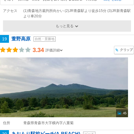
アクセス
(1)青森地方裁判所向かい (2)JR青森駅より徒歩15分 (3)JR新青森駅
より車20分
もっと見る
萱野高原
19
自然・景勝地
3.34
クリップ
評価詳細
45
住所
青森県青森市大字横内字八重菊
あおもり駅前ビーチ(A-BEACH)