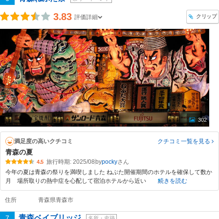
3.83
クリップ
評価詳細
302
満足度の高いクチコミ
クチコミ一覧
を見る
青森の夏
旅行時期: 2025/08
by
pocky
4.5
今年の夏は青森の祭りを満喫しました ねぶた開催期間のホテルを確保して数か
月 場所取りの熱中症を心配して宿泊ホテルから近い
続きを読む
住所
青森県青森市
青森ベイブリッジ
7
名所・史跡