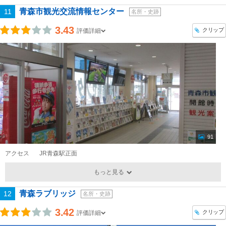
青森市観光交流情報センター
11
名所・史跡
3.43
クリップ
評価詳細
91
アクセス
JR青森駅正面
もっと見る
青森ラブリッジ
12
名所・史跡
3.42
クリップ
評価詳細