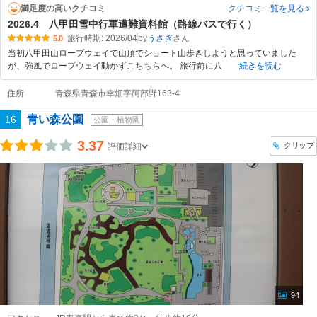
満足度の高いクチコミ
クチコミ一覧
を見る
2026.4 八甲田雪中行軍遭難資料館（路線バスで行く）
旅行時期: 2026/04
by
うさぎ
5.0
当初八甲田山ロープウェイで山頂でショート山歩きしようと思っていました
が、強風でロープウェイ動かずこちちらへ。 旅行前に八
続きを読む
住所
青森県青森市幸畑字阿部野163-4
青い森公園
16
公園・植物園
3.37
クリップ
評価詳細
94