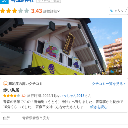
善知鳥神社
10
寺・神社・教会
3.43
クリップ
評価詳細
178
満足度の高いクチコミ
クチコミ一覧
を見る
赤い鳥居
旅行時期: 2025/11
by
いっちゃん2013
4.0
青森の散策でこの「善知鳥（うとう）神社」へ寄りました。青森駅から徒歩で
10分くらいでした。 宗像三女神（むなかたさんじょ
続きを読む
住所
青森県青森市安方