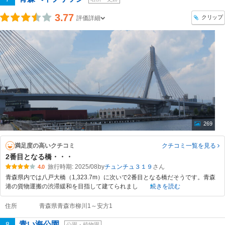
3.77
クリップ
評価詳細
269
満足度の高いクチコミ
クチコミ一覧
を見る
2番目となる橋・・・
旅行時期: 2025/08
by
チュンチュ３１９
4.0
青森県内では八戸大橋（1,323.7m）に次いで2番目となる橋だそうです。青森
港の貨物運搬の渋滞緩和を目指して建てられまし
続きを読む
住所
青森県青森市柳川1～安方1
青い海公園
8
公園・植物園