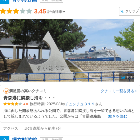
3.45
クリップ
評価詳細
181
満足度の高いクチコミ
クチコミ一覧
を見る
青森港に隣接し海を・・・
旅行時期: 2025/08
by
チュンチュ３１９
4.0
海に面した開放感あふれる公園で、青森港に隣接し海を一望できる憩いの場と
して親しまれているようでした。公園からは「青函連絡船
続きを読む
アクセス
JR青森駅から徒歩7分
縄文時遊館