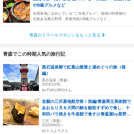
やB級グルメなど
全国各地に点在している "ご当地グルメ"。地域の特産物や、
伝統ある郷土料理、新進気鋭のB級グルメなど...
青森のトラベルマガジンをもっと見る
青森でこの時期人気の旅行記
黒石温泉郷で紅葉山散策と湯めぐりの旅（後
編）
黒石温泉（青森）
2024/10/30
by
FUKUJIROさん
念願の三沢基地航空祭！前編/青森県立美術館で
あおもり犬＆大間の鮪を鮨処すずめで食し、十
和田バラ焼きを牛楽館で食す@青森屋by星野リ
ゾート
三沢（青森）
2025/09/20～
by
たらよろさん