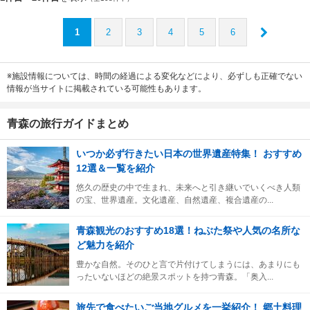
1
2
3
4
5
6
※施設情報については、時間の経過による変化などにより、必ずしも正確でない
情報が当サイトに掲載されている可能性もあります。
青森の旅行ガイドまとめ
いつか必ず行きたい日本の世界遺産特集！ おすすめ
12選＆一覧を紹介
悠久の歴史の中で生まれ、未来へと引き継いでいくべき人類
の宝、世界遺産。文化遺産、自然遺産、複合遺産の...
青森観光のおすすめ18選！ねぶた祭や人気の名所な
ど魅力を紹介
豊かな自然。そのひと言で片付けてしまうには、あまりにも
ったいないほどの絶景スポットを持つ青森。「奥入...
旅先で食べたいご当地グルメを一挙紹介！ 郷土料理