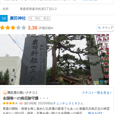
住所
青森県青森市松原2丁目1-2
廣田神社
18
寺・神社・教会
3.36
クリップ
評価詳細
80
満足度の高いクチコミ
クチコミ一覧
を見る
全国唯一の病厄除守護・・・
旅行時期: 2025/08
by
チュンチュ３１９
4.0
青森の開拓・発展を推し進めた弘前藩の家老でもあった進藤庄兵衛正次の神霊
を祀り一切の厄・病気・災難を祓い除ける全国唯一の病厄
続きを読む