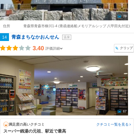
78
住所
青森県青森市柳川1-4 (青函連絡船メモリアルシップ 八甲田丸付近)
青森まちなかおんせん
14
温泉
3.40
クリップ
評価詳細
67
満足度の高いクチコミ
クチコミ一覧
を見る
スーパー銭湯の元祖、駅近で最高