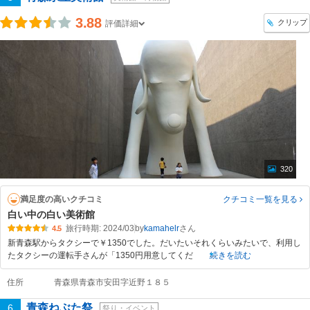
3.88
クリップ
評価詳細
320
満足度の高いクチコミ
クチコミ一覧
を見る
白い中の白い美術館
旅行時期: 2024/03
by
kamahelr
4.5
新青森駅からタクシーで￥1350でした。だいたいそれくらいみたいで、利用し
たタクシーの運転手さんが「1350円用意してくだ
続きを読む
住所
青森県青森市安田字近野１８５
青森ねぶた祭
6
祭り・イベント