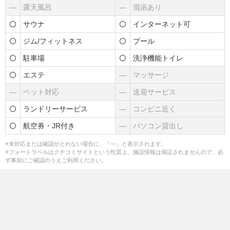
―
露天風呂
―
混浴あり
サウナ
インターネット可
ジム/フィットネス
プール
駐車場
洗浄機能トイレ
エステ
―
マッサージ
―
ペット対応
―
送迎サービス
ランドリーサービス
―
コンビニ近く
航空券・JR付き
―
パソコン貸出し
※未対応または確認がとれない場合に、「―」と表示されます。
※フォートラベルはクチコミサイトという性質上、施設情報は保証されませんので、必
ず事前にご確認のうえご利用ください。