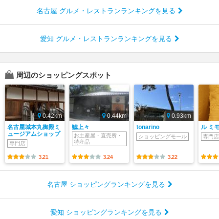
名古屋 グルメ・レストランランキングを見る
愛知 グルメ・レストランランキングを見る
周辺のショッピングスポット
0.42km
0.44km
0.93km
名古屋城本丸御殿ミ
鯱上々
tonarino
ル ミ
ュージアムショップ
お土産屋・直売所・
ショッピングモール
専門店
特産品
専門店
3.21
3.24
3.22
名古屋 ショッピングランキングを見る
愛知 ショッピングランキングを見る