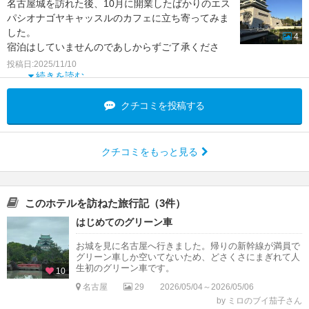
名古屋城を訪れた後、10月に開業したばかりのエス
パシオナゴヤキャッスルのカフェに立ち寄ってみま
した。
4
宿泊はしていませんのであしからずご了承くださ
い。
投稿日:2025/11/10
続きを読む
名古屋城の濠のすぐ外側に天守閣に正対して
クチコミを投稿する
クチコミをもっと見る
このホテルを訪ねた旅行記（3件）
はじめてのグリーン車
お城を見に名古屋へ行きました。帰りの新幹線が満員で
グリーン車しか空いてないため、どさくさにまぎれて人
生初のグリーン車です。
10
名古屋
29
2026/05/04～2026/05/06
by ミロのブイ茄子さん