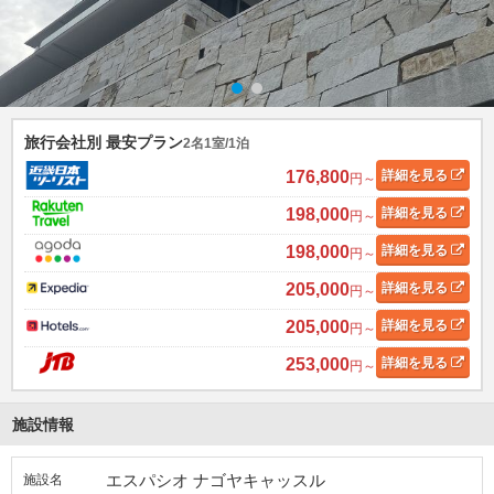
旅行会社別 最安プラン
2名1室/1泊
176,800
詳細
を見る
円～
198,000
詳細
を見る
円～
198,000
詳細
を見る
円～
205,000
詳細
を見る
円～
205,000
詳細
を見る
円～
253,000
詳細
を見る
円～
施設情報
エスパシオ ナゴヤキャッスル
施設名