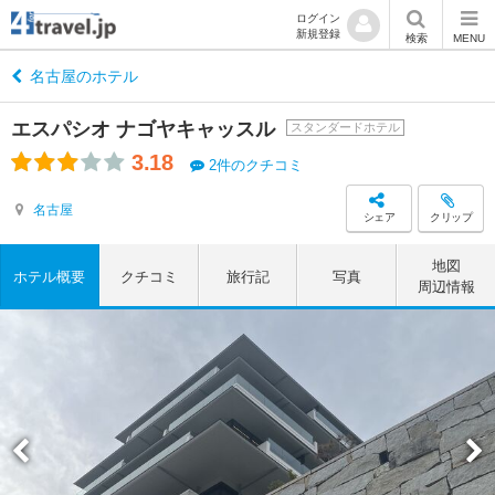
ログイン
新規登録
検索
MENU
名古屋のホテル
エスパシオ ナゴヤキャッスル
スタンダードホテル
3.18
2件のクチコミ
名古屋
シェア
クリップ
地図
ホテル概要
クチコミ
旅行記
写真
周辺情報