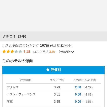
クチコミ（2件）
ホテル満足度ランキング
167位
(名古屋 224件中）
3.18
（エリア平均
3.36
）
評価内訳
このホテルの傾向
評価別
評価項目
エリア平均
このホテルの平均
アクセス
3.79
2.50
（-1.29）
コストパフォーマンス
3.81
0.00
（-3.81）
客室
3.55
0.00
（-3.55）