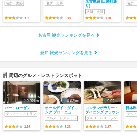
名古屋線 (出来町通
名所・史跡
名所・史跡
名所・
り)
名所・史跡
3.39
3.38
3.30
名古屋 観光ランキングを見る
愛知 観光ランキングを見る
周辺のグルメ・レストランスポット
0.02km
0.02km
0.02km
バー・ローゼン
オールデイ・ダイニ
コンテンポラリー・
日本料
ング ブローニュ
ダイニング クラウン
グルメ・レストラン
グルメ
グルメ・レストラン
グルメ・レストラン
3.16
3.26
3.27