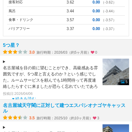
接客対応
3.62
0.00
（-3.62）
風呂
3.44
0.00
（-3.44）
食事・ドリンク
3.57
0.00
（-3.57）
バリアフリー
3.37
0.00
（-3.37）
5つ星？
3.0
旅行時期：2026/03（約5ヶ月前）
0
名古屋城を目の前に望むことができ、高級感ある雰
囲気ですが、5つ星と言えるのか？という感じでし
た。ルームサービスを頼んでも1時間待って再度連
5
絡したらすぐに来ましたが恐らく忘れていたであろ
うといった様子。
投稿日:2026/04/06
続きを読む
名古屋城天守閣に正対して建つエスパシオナゴヤキャッス
ル
3.5
旅行時期：2025/10（約10ヶ月前）
3