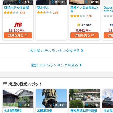
0.47km
0.83km
0.84km
KKRホテル名古屋
葵ホテル
東横イン名古屋丸の
Guest
内
orth 
3.45
2.88
3.36
12,100
8,641
51
円～
円～
詳細
を見る
詳細
を見る
詳
名古屋 ホテルランキングを見る
愛知 ホテルランキングを見る
周辺の観光スポット
0.31km
0.31km
0.42km
名古屋能楽堂
加藤清正像
愛知県道215号田籾
名古屋