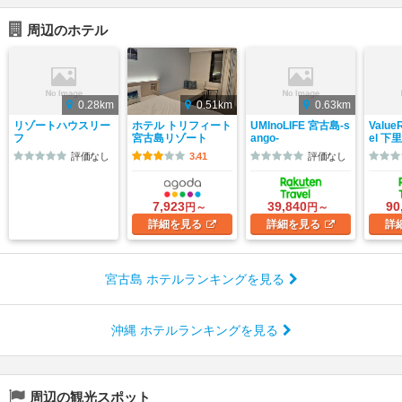
周辺のホテル
0.28km
0.51km
0.63km
リゾートハウスリー
ホテル トリフィート
UMInoLIFE 宮古島-s
Value
フ
宮古島リゾート
ango-
el 下里
評価なし
3.41
評価なし
7,923
39,840
90
円～
円～
詳細
を見る
詳細
を見る
詳
宮古島 ホテルランキングを見る
沖縄 ホテルランキングを見る
周辺の観光スポット