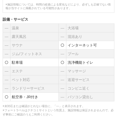
※施設情報については、時間の経過による変化などにより、必ずしも正確でない情
報が当サイトに掲載されている可能性があります。
設備・サービス
―
温泉
―
大浴場
―
露天風呂
―
混浴あり
―
サウナ
インターネット可
―
ジム/フィットネス
―
プール
駐車場
洗浄機能トイレ
―
エステ
―
マッサージ
―
ペット対応
―
送迎サービス
―
ランドリーサービス
―
コンビニ近く
航空券・JR付き
―
パソコン貸出し
※未対応または確認がとれない場合に、「―」と表示されます。
※フォートラベルはクチコミサイトという性質上、施設情報は保証されませんので、必
ず事前にご確認のうえご利用ください。