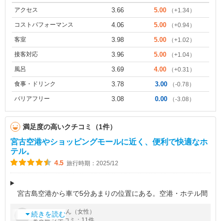
アクセス
3.66
5.00
（+1.34）
コストパフォーマンス
4.06
5.00
（+0.94）
客室
3.98
5.00
（+1.02）
接客対応
3.96
5.00
（+1.04）
風呂
3.69
4.00
（+0.31）
食事・ドリンク
3.78
3.00
（-0.78）
バリアフリー
3.08
0.00
（-3.08）
満足度の高いクチコミ（1件）
宮古空港やショッピングモールに近く、便利で快適なホ
テル。
4.5
旅行時期：2025/12
宮古島空港から車で5分あまりの位置にある。空港・ホテル間
は1名でも無料送迎してくれる（要予約）。２階建６棟からなる
by
さん（女性）
夢追人
ホテルで、宿泊したツインの部屋は42平米と広く、キッチンは
続きを読む
宮古島 クチコミ：11件