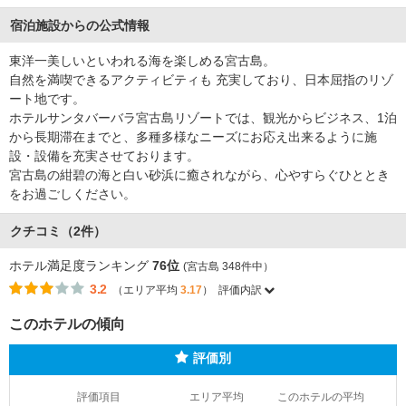
宿泊施設からの公式情報
東洋一美しいといわれる海を楽しめる宮古島。
自然を満喫できるアクティビティも 充実しており、日本屈指のリゾ
ート地です。
ホテルサンタバーバラ宮古島リゾートでは、観光からビジネス、1泊
から長期滞在までと、多種多様なニーズにお応え出来るように施
設・設備を充実させております。
宮古島の紺碧の海と白い砂浜に癒されながら、心やすらぐひととき
をお過ごしください。
クチコミ（2件）
ホテル満足度ランキング
76位
(宮古島 348件中）
3.2
（エリア平均
3.17
）
評価内訳
このホテルの傾向
評価別
評価項目
エリア平均
このホテルの平均