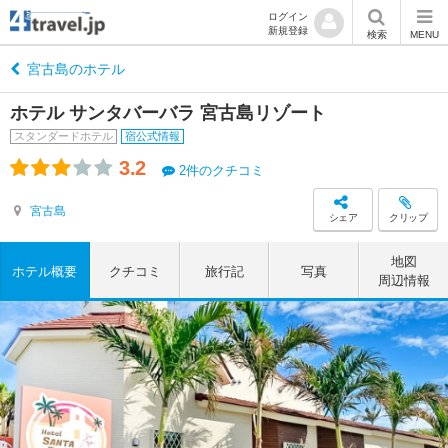
ログイン
新規登録
検索
MENU
宮古島のホテル
ホテル サンタバーバラ 宮古島リゾート
スタンダードホテル
宿公式情報
3.2
2件のクチコミ
宮古島
シェア
クリップ
地図
ホテル概要
クチコミ
旅行記
写真
周辺情報