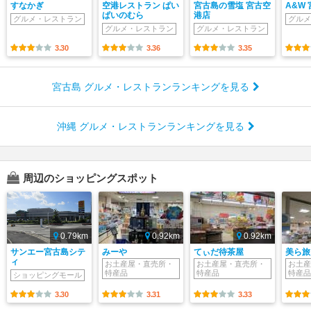
すなかぎ
空港レストラン ぱい
宮古島の雪塩 宮古空
A&W
ぱいのむら
港店
グルメ・レストラン
グルメ
グルメ・レストラン
グルメ・レストラン
3.30
3.36
3.35
宮古島 グルメ・レストランランキングを見る
沖縄 グルメ・レストランランキングを見る
周辺のショッピングスポット
0.79km
0.92km
0.92km
サンエー宮古島シテ
みーや
てぃだ待茶屋
美ら旅
ィ
お土産屋・直売所・
お土産屋・直売所・
お土産
特産品
特産品
特産品
ショッピングモール
3.30
3.31
3.33