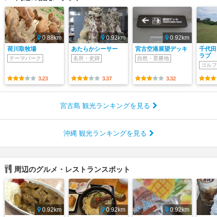
0.88km
0.92km
0.92km
荷川取牧場
あたらかシーサー
宮古空港展望デッキ
千代田
ラブ
テーマパーク
名所・史跡
自然・景勝地
ゴルフ
3.23
3.37
3.32
宮古島 観光ランキングを見る
沖縄 観光ランキングを見る
周辺のグルメ・レストランスポット
0.92km
0.92km
0.92km