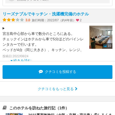
電子レンジやトースター、ガ
リーズナブルでキッチン・洗濯機完備のホテル
3.0
旅行時期：2022/07（約4年前）
2
宮古島中心部から車で数分のところにある。
チェックインはホテルから車で5分ほどのパインレ
ンタカーで行います。
10
ベッドが4台（同じ大きさ）、キッチン、レンジ、
炊飯器、食器類、洗濯機、洗濯干し、バスト
投稿日:2022/08/24
続きを読む
クチコミを投稿する
クチコミをもっと見る
このホテルを訪ねた旅行記（1件）