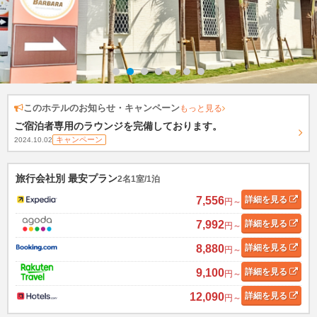
このホテルのお知らせ・キャンペーン
もっと見る
ご宿泊者専用のラウンジを完備しております。
キャンペーン
2024.10.02
旅行会社別 最安プラン
2名1室/1泊
7,556
詳細
を見る
円～
7,992
詳細
を見る
円～
8,880
詳細
を見る
円～
9,100
詳細
を見る
円～
12,090
詳細
を見る
円～