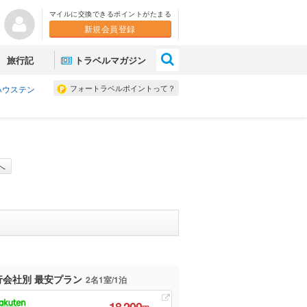
マイルに交換できるポイントがたまる
新規会員登録
×
旅行記
トラベルマガジン
フォートラベルポイントって？
ハウステン
へ
行会社別 最安プラン
2名1室/1泊
18,200