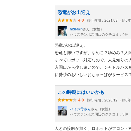
恐竜がお出迎え
旅行時期：2021/03 （約5
4.0
hidemin
さん（女性）
ハウステンボス周辺のクチコミ：4件
恐竜がお出迎え。
恐竜も怖いですが、ゆめこ？ゆめみ？人
すべてロボット対応なので、人見知りの
入国口から少し遠いので、シャトルバス
伊勢茶のおいしいおちゃっぱがサービス
この時期にはいいかも
旅行時期：2020/12 （約6
4.0
ハイジ母さん
さん（女性）
ハウステンボス周辺のクチコミ：3件
人との接触が無く、ロボットがフロント