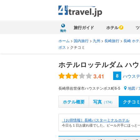
旅行ガイド
ホテル
ツ
海外
ホーム
>
国内旅行
>
九州
>
長崎旅行
>
長崎 ホテ
ボス
>
クチコミ
ホテルロッテルダム ハ
3.41
8
ハウステ
長崎県佐世保市ハウステンボス町6-5
地図
/
ホテル概要
写真
クチコ
（174）
［お得情報］長崎バスターミナルホテル
今日も１日お疲れ様でした。ビール片手にほっと一息