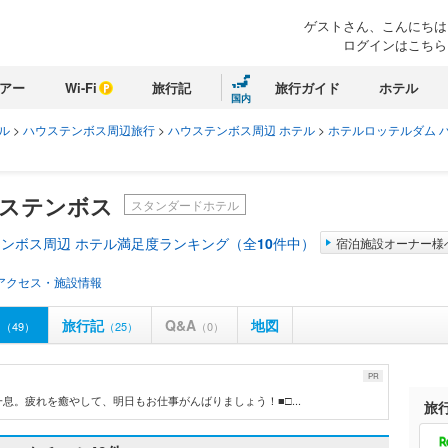
ゲストさん、こんにちは
ログインはこちら
アー
Wi-Fi
旅行記
旅行ガイド
ホテル
国内
ル
>
ハウステンボス周辺旅行
>
ハウステンボス周辺 ホテル
>
ホテルロッテルダム 
ウステンボス
スタンダードホテル
ンボス周辺 ホテル満足度ランキング（全
10
件中）
宿泊施設オーナー様
アクセス・施設情報
ミ
旅行記
Q&A
地図
（49）
（25）
（0）
PR
。疲れを癒やして、明日もお仕事がんばりましょう！■□...
旅