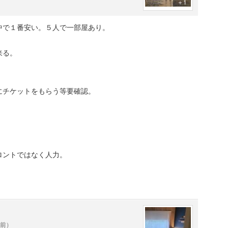
＋1
中で１番安い。５人で一部屋あり。
来る。
にチケットをもらう等要確認。
ロントではなく人力。
年前）