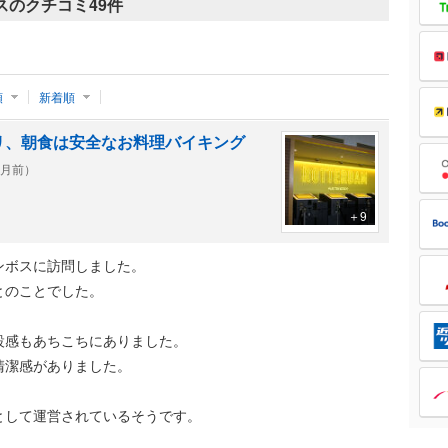
スのクチコミ
49件
順
新着順
リ、朝食は安全なお料理バイキング
ヶ月前）
＋9
ンボスに訪問しました。
とのことでした。
設感もあちこちにありました。
清潔感がありました。
として運営されているそうです。
。