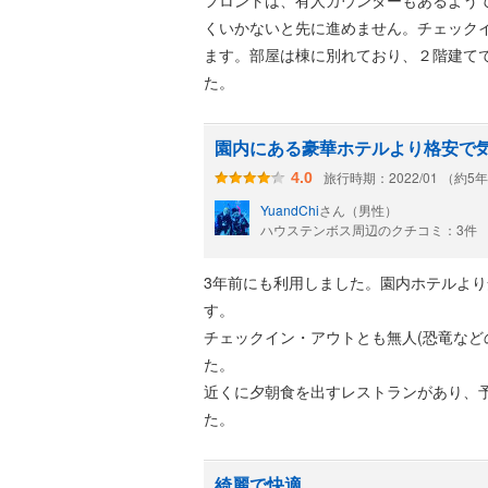
フロントは、有人カウンターもあるよう
くいかないと先に進めません。チェック
ます。部屋は棟に別れており、２階建て
た。
園内にある豪華ホテルより格安で
旅行時期：2022/01 （約5
4.0
YuandChi
さん（男性）
ハウステンボス周辺のクチコミ：3件
3年前にも利用しました。園内ホテルよ
す。
チェックイン・アウトとも無人(恐竜など
た。
近くに夕朝食を出すレストランがあり、
た。
綺麗で快適