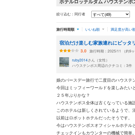
ホテルロッテルダム ハウステンボ
絞り込む：同行者
旅行時期順
いいね順
満足度が高い
宿泊だけ楽しむ家族連れにピッタ
旅行時期：2025/11 （約9
3.0
ruby2014
さん（女性）
ハウステンボス周辺のクチコミ：3件
娘のバースデー旅行で二度目のハウステ
今回はミッフィーワールドを楽しみたい
２５年ぶりかな？
ハウステンボス全体は古くなっている施
このホテルは新しくされているようで、
以前はロボットホテルだったそうです。
今はハウステンボスオフィシャルホテル
チェックインもカウンターの機械で簡単