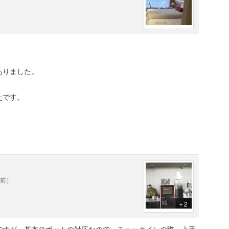
ありました。
たです。
年前）
＋2