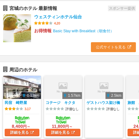
宮城のホテル 最新情報
スポンサー提供
ウェスティンホテル仙台
4.20
お得情報
Basic Stay with Breakfast（朝食付）
公式サイトを見る
周辺のホテル
0.13km
1.57km
2.5km
民宿 崎野屋
コテージ キクタ
ゲストハウス架け橋
旅館 
3.17
評価なし
評価なし
8,400
11,800
24
円～
円～
詳細
を見る
詳細
を見る
詳