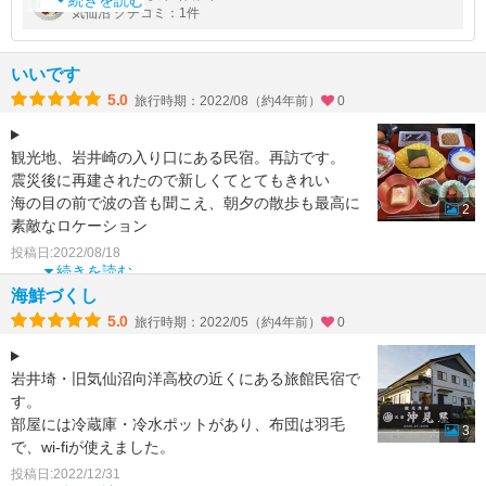
り、館内はピカピカで綺麗でオーナー夫妻もとても親切でした。
続きを読む
気仙沼 クチコミ：1件
看板犬のくーちゃんはとてもお
いいです
5.0
旅行時期：2022/08（約4年前）
0
観光地、岩井崎の入り口にある民宿。再訪です。
震災後に再建されたので新しくてとてもきれい
海の目の前で波の音も聞こえ、朝夕の散歩も最高に
2
素敵なロケーション
コンビニや駅など便利なものはないけど
投稿日:2022/08/18
続きを読む
海鮮づくし
5.0
旅行時期：2022/05（約4年前）
0
岩井埼・旧気仙沼向洋高校の近くにある旅館民宿で
す。
部屋には冷蔵庫・冷水ポットがあり、布団は羽毛
3
で、wi-fiが使えました。
バス・トイレは共同ですが、清潔で問題なし。
投稿日:2022/12/31