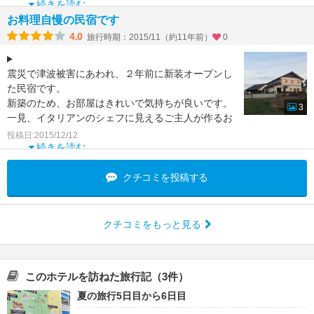
夕食には気仙沼の海の幸が
続きを読む
お料理自慢の民宿です
4.0
旅行時期：2015/11（約11年前）
0
震災で津波被害にあわれ、２年前に新装オープンし
た民宿です。
新築のため、お部屋はきれいで気持ちが良いです。
3
一見、イタリアンのシェフに見えるご主人が作るお
料理が
投稿日:2015/12/12
家庭的で大変おいしかったです。
続きを読む
クチコミを投稿する
クチコミをもっと見る
このホテルを訪ねた旅行記（3件）
夏の旅行5日目から6日目