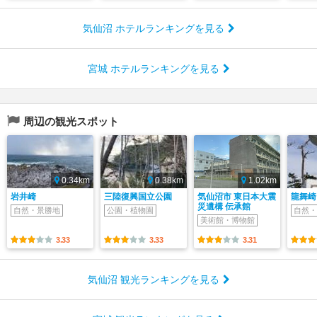
気仙沼 ホテルランキングを見る
宮城 ホテルランキングを見る
周辺の観光スポット
0.34km
0.38km
1.02km
岩井崎
三陸復興国立公園
気仙沼市 東日本大震
龍舞崎
災遺構 伝承館
自然・景勝地
公園・植物園
自然・
美術館・博物館
3.33
3.33
3.31
気仙沼 観光ランキングを見る