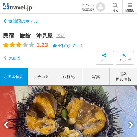
ログイン
新規登録
検索
MENU
気仙沼のホテル
民宿 旅館 沖見屋
民宿
3.23
4件のクチコミ
気仙沼
シェア
クリップ
地図
ホテル概要
クチコミ
旅行記
写真
周辺情報