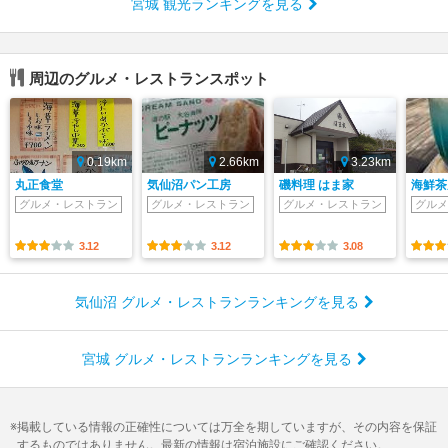
宮城 観光ランキングを見る
周辺のグルメ・レストランスポット
0.19km
2.66km
3.23km
丸正食堂
気仙沼パン工房
磯料理 はま家
海鮮茶
グルメ・レストラン
グルメ・レストラン
グルメ・レストラン
グルメ
3.12
3.12
3.08
気仙沼 グルメ・レストランランキングを見る
宮城 グルメ・レストランランキングを見る
掲載している情報の正確性については万全を期していますが、その内容を保証
するものではありません。最新の情報は宿泊施設にご確認ください。