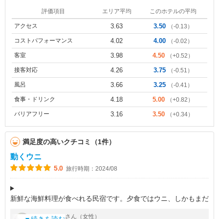
評価項目
エリア平均
このホテルの平均
アクセス
3.63
3.50
（-0.13）
コストパフォーマンス
4.02
4.00
（-0.02）
客室
3.98
4.50
（+0.52）
接客対応
4.26
3.75
（-0.51）
風呂
3.66
3.25
（-0.41）
食事・ドリンク
4.18
5.00
（+0.82）
バリアフリー
3.16
3.50
（+0.34）
満足度の高いクチコミ（1件）
動くウニ
5.0
旅行時期：2024/08
新鮮な海鮮料理が食べれる民宿です。夕食ではウニ、しかもまだ
動いているウニを食べる事が出来ます。料理はボリュームもあ
by
さん（女性）
ラブ旅子