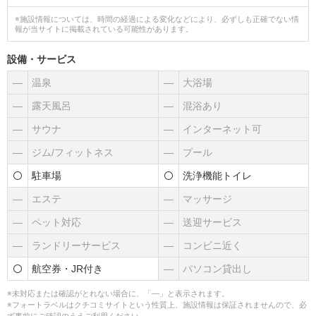
※施設情報については、時間の経過による変化などにより、必ずしも正確でない情
報が当サイトに掲載されている可能性があります。
設備・サービス
―
温泉
―
大浴場
―
露天風呂
―
混浴あり
―
サウナ
―
インターネット可
―
ジム/フィットネス
―
プール
駐車場
洗浄機能トイレ
―
エステ
―
マッサージ
―
ペット対応
―
送迎サービス
―
ランドリーサービス
―
コンビニ近く
航空券・JR付き
―
パソコン貸出し
※未対応または確認がとれない場合に、「―」と表示されます。
※フォートラベルはクチコミサイトという性質上、施設情報は保証されませんので、必