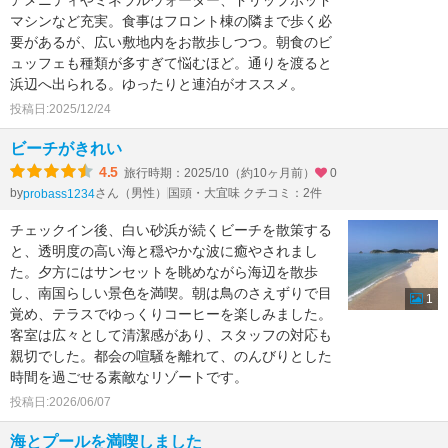
アメニティやミネラルウォーター、ドリップポッド
マシンなど充実。食事はフロント棟の隣まで歩く必
要があるが、広い敷地内をお散歩しつつ。朝食のビ
ュッフェも種類が多すぎて悩むほど。通りを渡ると
浜辺へ出られる。ゆったりと連泊がオススメ。
投稿日:2025/12/24
ビーチがきれい
4.5
旅行時期：2025/10（約10ヶ月前）
0
by
さん（男性）
国頭・大宜味 クチコミ：2件
probass1234
チェックイン後、白い砂浜が続くビーチを散策する
と、透明度の高い海と穏やかな波に癒やされまし
た。夕方にはサンセットを眺めながら海辺を散歩
し、南国らしい景色を満喫。朝は鳥のさえずりで目
1
覚め、テラスでゆっくりコーヒーを楽しみました。
客室は広々として清潔感があり、スタッフの対応も
親切でした。都会の喧騒を離れて、のんびりとした
時間を過ごせる素敵なリゾートです。
投稿日:2026/06/07
海とプールを満喫しました