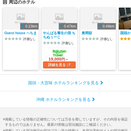
周辺のホテル
0.23km
0.47km
0.49km
Guest house へちま
やんばる養生の宿 ち
奥間邸
国頭か
ちぬぅーじ
評価なし
評価なし
評価なし
19,000
円～
詳細
を見る
国頭・大宜味 ホテルランキングを見る
沖縄 ホテルランキングを見る
掲載している情報の正確性については万全を期していますが、その内容を保証
するものではありません。最新の情報は宿泊施設にご確認ください。
掲載している宿泊施設や宿泊プラン等の情報は、各宿泊予約サイトや宿泊施設