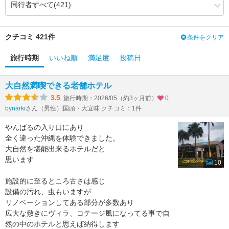
3.10
3.90
風呂
（+0.80）
3.50
4.02
食事・ドリンク
（+0.52）
2.84
3.47
バリアフリー
（+0.63）
クチコミ 421件
条件をクリア
旅行時期
いいね順
満足度
投稿日
大自然満喫できる老舗ホテル
3.5
旅行時期：2026/05（約3ヶ月前）
0
by
さん（男性）
国頭・大宜味 クチコミ：1件
narki
やんばるの入り口にあり
全く違った沖縄を体験できました。
大自然を堪能出来るホテルだと
思います
10
施設的に至るところ古さは感じ
設備の汚れ、虫もいますが
リノベーションしてある部分が多数あり
広大な敷きにヴィラ、コテージ風になってる事で自
然の中のホテルと思えば納得します