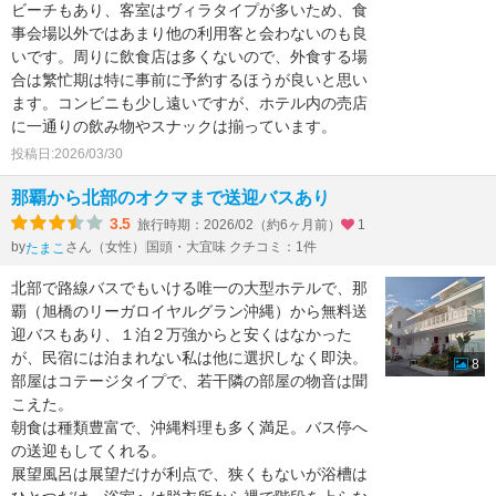
ビーチもあり、客室はヴィラタイプが多いため、食
事会場以外ではあまり他の利用客と会わないのも良
いです。周りに飲食店は多くないので、外食する場
合は繁忙期は特に事前に予約するほうが良いと思い
ます。コンビニも少し遠いですが、ホテル内の売店
に一通りの飲み物やスナックは揃っています。
投稿日:2026/03/30
那覇から北部のオクマまで送迎バスあり
3.5
旅行時期：2026/02（約6ヶ月前）
1
by
さん（女性）
国頭・大宜味 クチコミ：1件
たまこ
北部で路線バスでもいける唯一の大型ホテルで、那
覇（旭橋のリーガロイヤルグラン沖縄）から無料送
迎バスもあり、１泊２万強からと安くはなかった
が、民宿には泊まれない私は他に選択しなく即決。
8
部屋はコテージタイプで、若干隣の部屋の物音は聞
こえた。
朝食は種類豊富で、沖縄料理も多く満足。バス停へ
の送迎もしてくれる。
展望風呂は展望だけが利点で、狭くもないが浴槽は