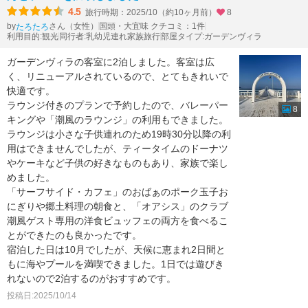
4.5
旅行時期：2025/10（約10ヶ月前）
8
by
さん（女性）
国頭・大宜味 クチコミ：1件
たろたろ
利用目的:観光
同行者:乳幼児連れ家族旅行
部屋タイプ:ガーデンヴィラ
ガーデンヴィラの客室に2泊しました。客室は広
く、リニューアルされているので、とてもきれいで
快適です。
ラウンジ付きのプランで予約したので、バレーパー
8
キングや「潮風のラウンジ」の利用もできました。
ラウンジは小さな子供連れのため19時30分以降の利
用はできませんでしたが、ティータイムのドーナツ
やケーキなど子供の好きなものもあり、家族で楽し
めました。
「サーフサイド・カフェ」のおばぁのポーク玉子お
にぎりや郷土料理の朝食と、「オアシス」のクラブ
潮風ゲスト専用の洋食ビュッフェの両方を食べるこ
とができたのも良かったです。
宿泊した日は10月でしたが、天候に恵まれ2日間と
もに海やプールを満喫できました。1日では遊びき
れないので2泊するのがおすすめです。
投稿日:2025/10/14