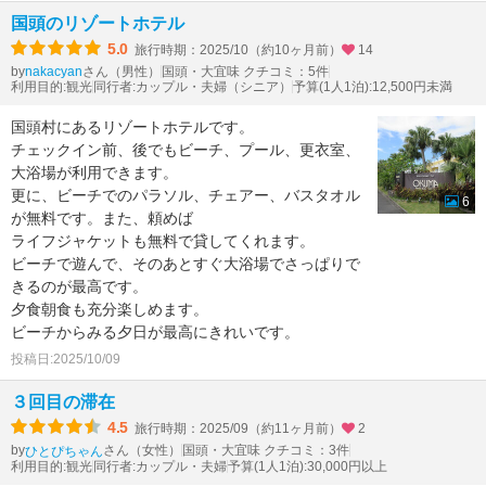
国頭のリゾートホテル
5.0
旅行時期：2025/10（約10ヶ月前）
14
by
さん（男性）
国頭・大宜味 クチコミ：5件
nakacyan
利用目的:観光
同行者:カップル・夫婦（シニア）
予算(1人1泊):12,500円未満
国頭村にあるリゾートホテルです。
チェックイン前、後でもビーチ、プール、更衣室、
大浴場が利用できます。
更に、ビーチでのパラソル、チェアー、バスタオル
6
が無料です。また、頼めば
ライフジャケットも無料で貸してくれます。
ビーチで遊んで、そのあとすぐ大浴場でさっぱりで
きるのが最高です。
夕食朝食も充分楽しめます。
ビーチからみる夕日が最高にきれいです。
投稿日:2025/10/09
３回目の滞在
4.5
旅行時期：2025/09（約11ヶ月前）
2
by
さん（女性）
国頭・大宜味 クチコミ：3件
ひとぴちゃん
利用目的:観光
同行者:カップル・夫婦
予算(1人1泊):30,000円以上