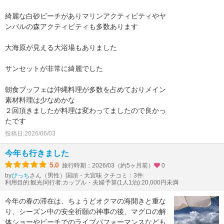
綺麗な白砂ビーチがありマリンアクティビティやヤ
ンバルの森アクティビティも多数あります
大海原が見える大浴場もありました
サンセットが非常に綺麗でした
朝食ブッフェは沖縄料理が多数を占めておりメイン
素材料理は少なめかな
２回頂きましたが料理は変わってましたので良かっ
たです
投稿日:2026/06/03
今年も行きました
5.0
旅行時期：2026/03（約5ヶ月前）
0
by
さん（男性）
国頭・大宜味 クチコミ：3件
ぴっち
利用目的:観光
同行者:カップル・夫婦
予算(1人1泊):20,000円未満
今年の春の滞在は、ちょうどオクマの海開きと重な
り、シーズン中の安全祈願の神事の後、マグロの解
体ショーやビーチでのライブパフォーマンスなども