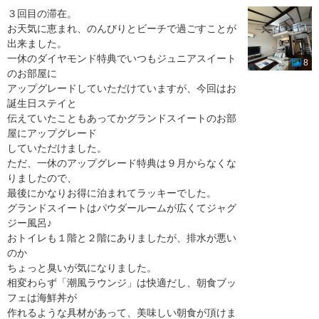
３回目の滞在。
お天気に恵まれ、のんびりとビーチで過ごすことが
出来ました。
一休のダイヤモンド特典でいつもジュニアスイート
8
のお部屋に
アップグレードしていただけていますが、今回はお
誕生日ステイと
伝えていたこともあってかグランドスイートのお部
屋にアップグレード
していただけました。
ただ、一休のアップグレード特典は９月からなくな
りましたので、
最後にかなりお得に泊まれてラッキーでした。
グランドスイートはパウダールームが広くてジャグ
ジー風呂♪
おトイレも１階と２階にありましたが、排水が悪い
のか
ちょっと臭いが気になりました。
相変わらず「潮風ラウンジ」は快適だし、朝食ブッ
フェは海鮮丼が
作れるような具材があって、美味しい朝食が頂けま