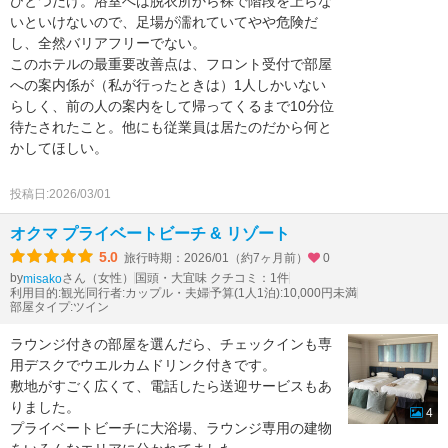
ひとつだけ。浴室へは脱衣所から裸で階段を上らな
いといけないので、足場が濡れていてやや危険だ
し、全然バリアフリーでない。
このホテルの最重要改善点は、フロント受付で部屋
への案内係が（私が行ったときは）1人しかいない
らしく、前の人の案内をして帰ってくるまで10分位
待たされたこと。他にも従業員は居たのだから何と
かしてほしい。
投稿日:2026/03/01
オクマ プライベートビーチ & リゾート
5.0
旅行時期：2026/01（約7ヶ月前）
0
by
さん（女性）
国頭・大宜味 クチコミ：1件
misako
利用目的:観光
同行者:カップル・夫婦
予算(1人1泊):10,000円未満
部屋タイプ:ツイン
ラウンジ付きの部屋を選んだら、チェックインも専
用デスクでウエルカムドリンク付きです。
敷地がすごく広くて、電話したら送迎サービスもあ
りました。
4
プライベートビーチに大浴場、ラウンジ専用の建物