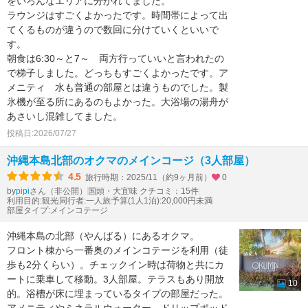
をいろんなエリアに分かれてました。
ラウンジはすごくよかったです。時間帯によって出
てくるものが違うので数回に分けていくといいで
す。
朝食は6:30～と7～ 両方行っていいと言われたの
で梯子しました。どっちもすごくよかったです。ア
メニティ 水も普通の部屋とは違うものでした。製
氷機が至る所にあるのもよかった。大浴場の湯舟が
あさいし混雑してました。
投稿日:2026/07/27
沖縄本島北部のオクマのメインコージ（3人部屋）
4.5
旅行時期：2025/11（約9ヶ月前）
0
by
さん（非公開）
国頭・大宜味 クチコミ：15件
pipi
利用目的:観光
同行者:一人旅
予算(1人1泊):20,000円未満
部屋タイプ:メインコテージ
沖縄本島の北部（やんばる）にあるオクマ。
フロント棟から一番奥のメインコテージを利用（徒
歩も2分くらい）。チェックイン時は荷物と共にカ
ートに乗車して移動。3人部屋。テラスもあり開放
10
的。浴槽が床に埋まっているタイプの部屋だった。