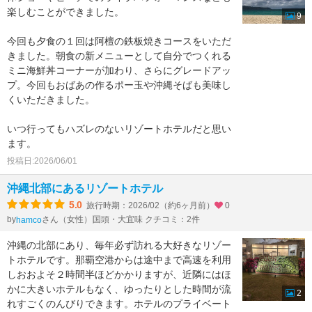
楽しむことができました。
9
今回も夕食の１回は阿檀の鉄板焼きコースをいただ
きました。朝食の新メニューとして自分でつくれる
ミニ海鮮丼コーナーが加わり、さらにグレードアッ
プ。今回もおばあの作るポー玉や沖縄そばも美味し
くいただきました。
いつ行ってもハズレのないリゾートホテルだと思い
ます。
投稿日:2026/06/01
沖縄北部にあるリゾートホテル
5.0
旅行時期：2026/02（約6ヶ月前）
0
by
さん（女性）
国頭・大宜味 クチコミ：2件
hamco
沖縄の北部にあり、毎年必ず訪れる大好きなリゾー
トホテルです。那覇空港からは途中まで高速を利用
しおおよそ２時間半ほどかかりますが、近隣にはほ
かに大きいホテルもなく、ゆったりとした時間が流
2
れすごくのんびりできます。ホテルのプライベート