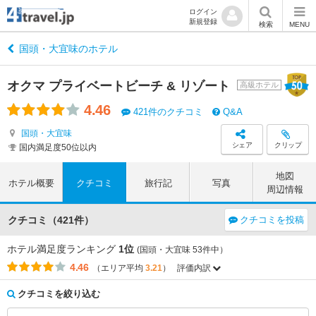
ログイン
新規登録
検索
MENU
国頭・大宜味のホテル
オクマ プライベートビーチ & リゾート
高級ホテル
4.46
421件のクチコミ
Q&A
国頭・大宜味
シェア
クリップ
国内満足度50位以内
地図
ホテル概要
クチコミ
旅行記
写真
周辺情報
クチコミ（421件）
クチコミを投稿
ホテル満足度ランキング
1位
(国頭・大宜味 53件中）
4.46
（エリア平均
3.21
）
評価内訳
評価項目
エリア平均
このホテルの平均
2.90
2.77
アクセス
（-0.13）
クチコミを絞り込む
3.84
3.88
コストパフォーマンス
（+0.04）
3.50
4.20
客室
（+0.70）
3.89
4.16
接客対応
（+0.27）