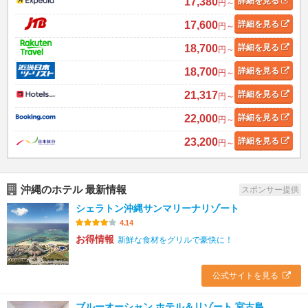
17,380
詳細
を見る
円～
17,600
詳細
を見る
円～
18,700
詳細
を見る
円～
18,700
詳細
を見る
円～
21,317
詳細
を見る
円～
22,000
詳細
を見る
円～
23,200
詳細
を見る
円～
沖縄のホテル 最新情報
スポンサー提供
シェラトン沖縄サンマリーナリゾート
4.14
お得情報
新鮮な食材をグリルで豪快に！
公式サイトを見る
ブルーオーシャン ホテル＆リゾート 宮古島