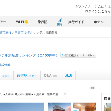
ゲストさん、こんにちは
ログインはこちら
アー
Wi-Fi
旅行記
旅行ガイド
ホテル
国内
良市旅行
>
奈良市 ホテル
>
ホテル日航奈良
ホテル満足度ランキング（全
153
件中）
宿泊施設オーナー様へ
施設情報
ミ
旅行記
Q&A
地図
（319）
（144）
（0）
PR
大浴場(男女別大浴場)■天然温泉 飛鳥の湯 ・15...
奈良