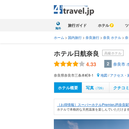
旅行ガイド
ホテル
ツ
海外
ホーム
>
国内旅行
>
奈良旅行
>
奈良 ホテル
>
奈
ホテル日航奈良
高級ホテル
4.33
2
奈良市 
奈良県奈良市三条本町8-1
地図
/
アクセス・
ホテル概要
写真
クチコ
（726）
［お得情報］スーパーホテルPremierJR奈良駅
ホテルで本格的な天然温泉を楽しんでいただけます。■