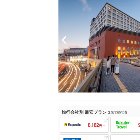
旅行会社別 最安プラン
2名1室/1泊
8,182
円～