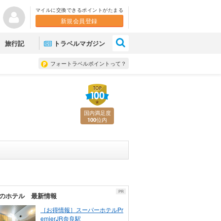
マイルに交換できるポイントがたまる
新規会員登録
×
旅行記
トラベルマガジン
フォートラベルポイントって？
国内満足度
位内
100
PR
のホテル 最新情報
［お得情報］スーパーホテルPr
emierJR奈良駅