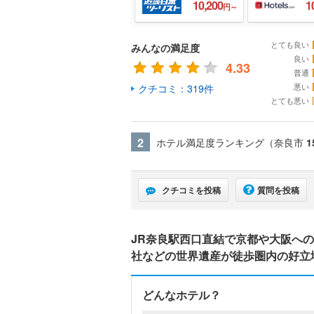
10,200
1
円～
とても良い
みんなの満足度
良い
4.33
普通
悪い
クチコミ：319件
とても悪い
2
ホテル満足度ランキング（奈良市
1
クチコミを投稿
質問を投稿
JR奈良駅西口直結で京都や大阪へ
社などの世界遺産が徒歩圏内の好立
どんなホテル？