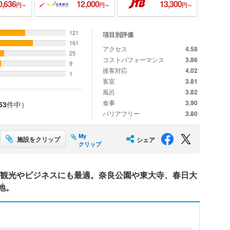
0,636
12,000
13,300
円～
円～
円～
121
項目別評価
161
アクセス
4.58
25
コストパフォーマンス
3.86
9
接客対応
4.02
1
客室
3.81
風呂
3.82
食事
3.90
53
件中）
バリアフリー
3.80
My
施設をクリップ
シェア
クリップ
の観光やビジネスにも最適。奈良公園や東大寺、春日大
地。