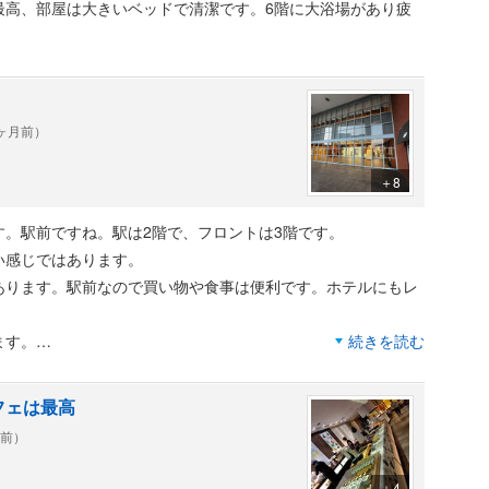
最高、部屋は大きいベッドで清潔です。6階に大浴場があり疲
1ヶ月前）
＋8
。駅前ですね。駅は2階で、フロントは3階です。
い感じではあります。
あります。駅前なので買い物や食事は便利です。ホテルにもレ
ます。
続きを読む
くはないです。
フェは最高
安いプランが出たりもします。滞在感はよく、駅前にバスター
年前）
ても便利です。
＋4