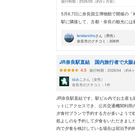
旅行時期：2026/05（約3ヶ月前）
5月6,7日に奈良国立博物館で開催の
駅に隣接して、古都・奈良の観光には
ムドリンクが充実（奈良の地酒が飲み
teratanicho
さん（男性）
んは三輪そうめんや茶粥など大変美味
奈良市のクチコミ：306件
JR奈良駅直結 国内旅行者で大賑
旅行時期：2026/04 （約4
4.5
ゆみこ
さん（女性）
奈良市のクチコミ：1件
JR奈良駅直結です。駅ビル内でお土産
ットにアクセスでき、公共交通機関利用
夕食付プランで予約する方が多いようで
処よしのを予約して夕食をいただきまし
内で夕食を検討している場合は宿泊予約