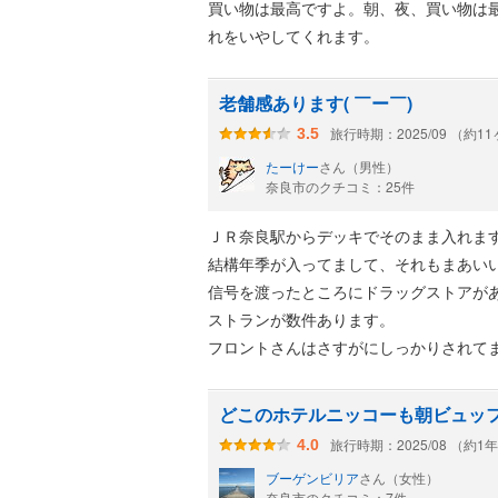
買い物は最高ですよ。朝、夜、買い物は
れをいやしてくれます。
老舗感あります( ￣ー￣)
旅行時期：2025/09 （約1
3.5
たーけー
さん（男性）
奈良市のクチコミ：25件
ＪＲ奈良駅からデッキでそのまま入れます
結構年季が入ってまして、それもまあい
信号を渡ったところにドラッグストアが
ストランが数件あります。
フロントさんはさすがにしっかりされて
お部屋はそんなに広くはないです。
大浴場がありますが、これもそんなに広
どこのホテルニッコーも朝ビュッ
年数が経って古くはなっており、すごく
旅行時期：2025/08 （約1
4.0
ミナルや観光案内所もあり、観光にもと
ブーゲンビリア
さん（女性）
奈良市のクチコミ：7件