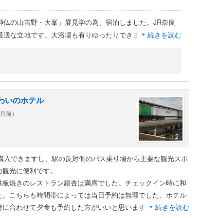
「神仏の山吉野・大峯」展見学の為、宿泊しました。JR奈良
最適な立地です。大浴場も有りゆったりできます。ウエルカ
続きを読む
比べ出来る）して嬉しいです。レストランの朝食・奈良ごは
しいです。
わいのホテル
ヶ月前）
＋2
も購入できますし、駅の反対側のバス乗り場から主要な観光スポ
の観光に便利です。
鉄板焼きのレストラン銀杏は満席でした。チェックイン時に和
た。こちらも時間帯によっては当日予約は無理でした。ホテル
時に合わせて夕食も予約した方がいいと思います。
続きを読む