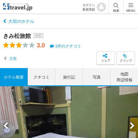
ログイン
新規登録
検索
MENU
大垣のホテル
きみ松旅館
旅館
3.0
1件のクチコミ
大垣
シェア
クリップ
地図
ホテル概要
クチコミ
旅行記
写真
周辺情報