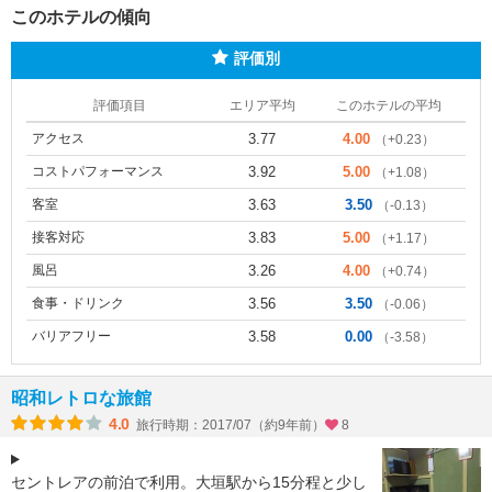
このホテルの傾向
評価別
評価項目
エリア平均
このホテルの平均
アクセス
3.77
4.00
（+0.23）
コストパフォーマンス
3.92
5.00
（+1.08）
客室
3.63
3.50
（-0.13）
接客対応
3.83
5.00
（+1.17）
風呂
3.26
4.00
（+0.74）
食事・ドリンク
3.56
3.50
（-0.06）
バリアフリー
3.58
0.00
（-3.58）
昭和レトロな旅館
4.0
旅行時期：2017/07（約9年前）
8
セントレアの前泊で利用。大垣駅から15分程と少し