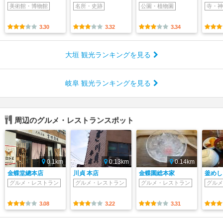
美術館・博物館
名所・史跡
公園・植物園
寺・神
3.30
3.32
3.34
大垣 観光ランキングを見る
岐阜 観光ランキングを見る
周辺のグルメ・レストランスポット
0.1km
0.13km
0.14km
金蝶堂總本店
川貞 本店
金蝶園総本家
釜めし
グルメ・レストラン
グルメ・レストラン
グルメ・レストラン
グルメ
3.08
3.22
3.31