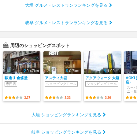
大垣 グルメ・レストランランキングを見る
岐阜 グルメ・レストランランキングを見る
周辺のショッピングスポット
0.47km
0.7km
1.03km
駅通り 金蝶堂
アスティ大垣
アクアウォーク 大垣
AOKI
店)
専門店
ショッピングモール
ショッピングモール
スーパ
ニ・量
3.27
3.33
3.36
大垣 ショッピングランキングを見る
岐阜 ショッピングランキングを見る