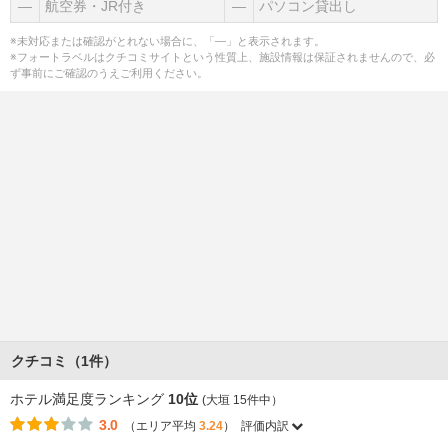
―
航空券・JR付き
―
パソコン貸出し
※未対応または確認がとれない場合に、「―」と表示されます。
※フォートラベルはクチコミサイトという性質上、施設情報は保証されませんので、必
ず事前にご確認のうえご利用ください。
クチコミ（1件）
ホテル満足度ランキング
10位
(大垣 15件中）
3.0
（エリア平均
3.24
）
評価内訳