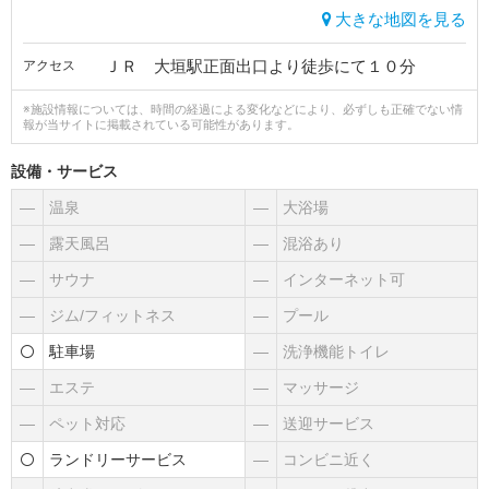
大きな地図を見る
ＪＲ 大垣駅正面出口より徒歩にて１０分
アクセス
※施設情報については、時間の経過による変化などにより、必ずしも正確でない情
報が当サイトに掲載されている可能性があります。
設備・サービス
―
温泉
―
大浴場
―
露天風呂
―
混浴あり
―
サウナ
―
インターネット可
―
ジム/フィットネス
―
プール
駐車場
―
洗浄機能トイレ
―
エステ
―
マッサージ
―
ペット対応
―
送迎サービス
ランドリーサービス
―
コンビニ近く