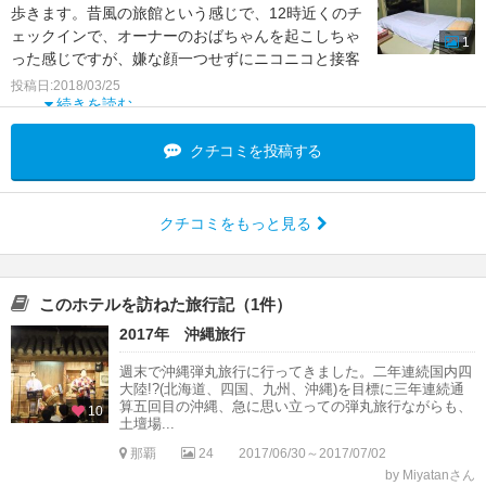
歩きます。昔風の旅館という感じで、12時近くのチ
ェックインで、オーナーのおばちゃんを起こしちゃ
1
った感じですが、嫌な顔一つせずにニコニコと接客
してくれまし
投稿日:2018/03/25
続きを読む
クチコミを投稿する
クチコミをもっと見る
このホテルを訪ねた旅行記（1件）
2017年 沖縄旅行
週末で沖縄弾丸旅行に行ってきました。二年連続国内四
大陸!?(北海道、四国、九州、沖縄)を目標に三年連続通
算五回目の沖縄、急に思い立っての弾丸旅行ながらも、
10
土壇場...
那覇
24
2017/06/30～2017/07/02
by Miyatanさん