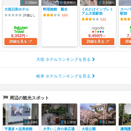
0.08km
0.44km
0.53km
大垣日和ホテル
料理旅館 菊水
くれたけインプレミ
スーパ
アム大垣駅前
駅前
評価なし
3.03
3.31
8,352
9,450
7
円～
円～
詳細
を見る
詳細
を見る
詳
大垣 ホテルランキングを見る
岐阜 ホテルランキングを見る
周辺の観光スポット
0.1km
0.13km
0.23km
守屋多々志美術館
大手いこ井の泉広場
大垣公園
濃飛護