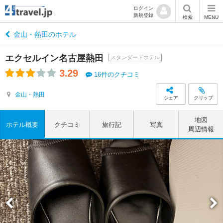
ログイン
新規登録
検索
MENU
金山・熱田のホテル
エクセルイン名古屋熱田
スタンダードホテル
3.29
16件のクチコミ
金山・熱田
シェア
クリップ
地図
ホテル概要
クチコミ
旅行記
写真
周辺情報