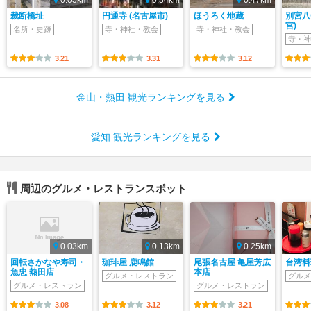
裁断橋址
円通寺 (名古屋市)
ほうろく地蔵
別宮八
宮)
名所・史跡
寺・神社・教会
寺・神社・教会
寺・神
3.21
3.31
3.12
金山・熱田 観光ランキングを見る
愛知 観光ランキングを見る
周辺のグルメ・レストランスポット
0.03km
0.13km
0.25km
回転さかなや寿司・
珈琲屋 鹿鳴館
尾張名古屋 亀屋芳広
台湾料
魚忠 熱田店
本店
グルメ・レストラン
グルメ
グルメ・レストラン
グルメ・レストラン
3.08
3.12
3.21