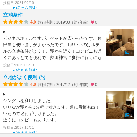
ったのでちょっと
投稿日:2021/02/16
続きを読む
立地条件
4.0
旅行時期：2019/03（約7年前）
0
ビジネスホテルですが、ベッドが広かったです。お
部屋も使い勝手がよかったです。1番いいのはホテ
ルの立地条件がよくて、駅から近くてコンビニも近
1
くにありとても便利で、熱田神宮に参拝に行くにも
徒歩圏内でよかっ
投稿日:2019/03/19
続きを読む
立地がよく便利です
4.0
旅行時期：2017/12（約9年前）
0
シングルを利用しました。
いりなか駅から3分程で着きます。道に看板も出て
いたので迷わず行けました。
2
近くにコンビニもあります。
加湿器の貸し出しをしており、乾燥する季節には大
投稿日:2017/12/11
変ありがたいサービス
続きを読む