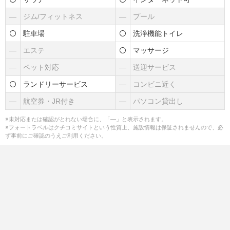
―
ジム/フィットネス
―
プール
駐車場
洗浄機能トイレ
―
エステ
マッサージ
―
ペット対応
―
送迎サービス
ランドリーサービス
―
コンビニ近く
―
航空券・JR付き
―
パソコン貸出し
※未対応または確認がとれない場合に、「―」と表示されます。
※フォートラベルはクチコミサイトという性質上、施設情報は保証されませんので、必
ず事前にご確認のうえご利用ください。