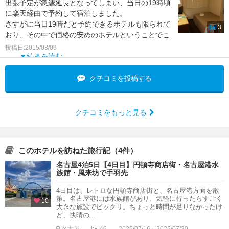
出張予定が急遽延長となってしまい、当日の19時頃
に楽天経由で予約して宿泊しました。
さすがに当日19時だと予約できるホテルも限られて
3
おり、その中で価格の安めのホテルということでこ
ちらに宿泊しました。
投稿日:2015/03/09
続きを読む
クチコミを投稿する
クチコミをもっと見る
このホテルを訪ねた旅行記（4件）
名古屋4泊5日【4日目】円頓寺商店街・名古屋港水
族館・風来坊で手羽先
4日目は、レトロな円頓寺商店街と、名古屋港方面を散
策。名古屋港には水族館があり、気軽に行ったらすごく
10
大きな施設でビックリ。ちょっと時間が足りなかったけ
ど、快晴の...