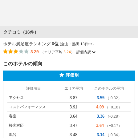
クチコミ（16件）
ホテル満足度ランキング
6位
(金山・熱田 13件中）
3.29
（エリア平均
3.24
）
評価内訳
このホテルの傾向
評価別
評価項目
エリア平均
このホテルの平均
アクセス
3.87
3.55
（-0.32）
コストパフォーマンス
3.91
4.09
（+0.18）
客室
3.64
3.36
（-0.28）
接客対応
3.47
3.64
（+0.17）
風呂
3.48
3.14
（-0.34）