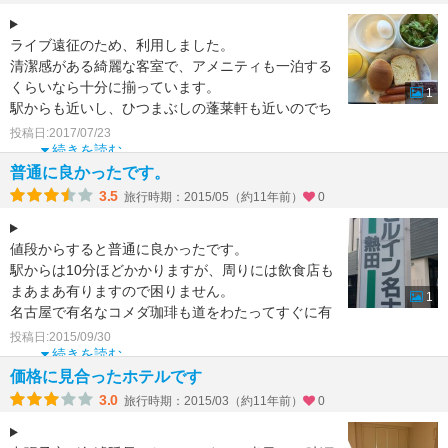
ライブ遠征のため、利用しました。
清潔感がある綺麗な客室で、アメニティも一泊する
くらいなら十分に揃っています。
1
駅からも近いし、ひつまぶしの蓬莱軒も近いのでち
ょうどよいホテルなのではないでしょうか
投稿日:2017/07/23
続きを読む
普通に良かったです。
3.5
旅行時期：2015/05（約11年前）
0
値段からすると普通に良かったです。
駅からは10分ほどかかりますが、周りには飲食店も
まあまあ有りますので困りません。
1
名古屋で有名なコメダ珈琲も道をわたってすぐに有
ります。
投稿日:2015/09/30
ただ道を渡るまでが大きい道
続きを読む
価格に見合ったホテルです
3.0
旅行時期：2015/03（約11年前）
0