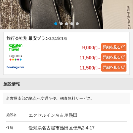
旅行会社別 最安プラン
2名1室/1泊
9,000
詳細
を見る
円～
11,500
詳細
を見る
円～
11,500
詳細
を見る
円～
施設情報
名古屋南部の拠点へ交通至便。朝食無料サービス。
エクセルイン名古屋熱田
施設名
愛知県名古屋市熱田区伝馬2-4-17
住所