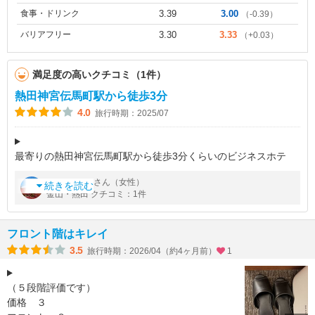
食事・ドリンク
3.39
3.00
（-0.39）
バリアフリー
3.30
3.33
（+0.03）
満足度の高いクチコミ（1件）
熱田神宮伝馬町駅から徒歩3分
4.0
旅行時期：2025/07
最寄りの熱田神宮伝馬町駅から徒歩3分くらいのビジネスホテ
ル。名古屋中心地の土曜宿泊は高めなので、少し離れた熱田にし
by
さん（女性）
ガッシュ
宿泊代をおさえました。熱田神宮まで歩いて行ける距離で立地は
続きを読む
金山・熱田 クチコミ：1件
とても良いです。客室は、電車
フロント階はキレイ
3.5
旅行時期：2026/04（約4ヶ月前）
1
（５段階評価です）
価格 ３