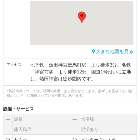
大きな地図を見る
地下鉄「熱田神宮伝馬町駅」より徒歩3分。名鉄
アクセス
「神宮前駅」より徒歩12分。国道1号沿いに立地
し、熱田神宮は徒歩圏内です。
※施設情報については、時間の経過による変化などにより、必ずしも正確でない情
報が当サイトに掲載されている可能性があります。
設備・サービス
―
温泉
―
大浴場
―
露天風呂
―
混浴あり
サウナ
インターネット可