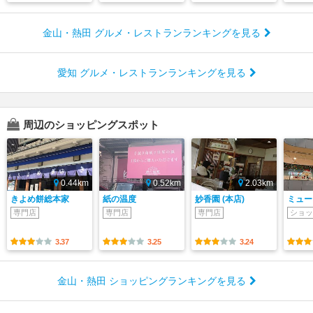
金山・熱田 グルメ・レストランランキングを見る
愛知 グルメ・レストランランキングを見る
周辺のショッピングスポット
0.44km
0.52km
2.03km
きよめ餅総本家
紙の温度
妙香園 (本店)
ミュー
専門店
専門店
専門店
ショッ
3.37
3.25
3.24
金山・熱田 ショッピングランキングを見る