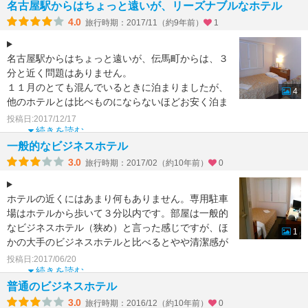
名古屋駅からはちょっと遠いが、リーズナブルなホテル
4.0
旅行時期：2017/11（約9年前）
1
名古屋駅からはちょっと遠いが、伝馬町からは、３
分と近く問題はありません。
１１月のとても混んでいるときに泊まりましたが、
4
他のホテルとは比べものにならないほどお安く泊ま
れました。
投稿日:2017/12/17
続きを読む
部屋も奇麗で、
一般的なビジネスホテル
3.0
旅行時期：2017/02（約10年前）
0
ホテルの近くにはあまり何もありません。専用駐車
場はホテルから歩いて３分以内です。部屋は一般的
なビジネスホテル（狭め）と言った感じですが、ほ
1
かの大手のビジネスホテルと比べるとやや清潔感が
劣るかもしれませ
投稿日:2017/06/20
続きを読む
普通のビジネスホテル
3.0
旅行時期：2016/12（約10年前）
0