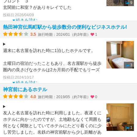
フロント ３
9
玄関前に和室？がありキレイでした
駐車場 ４
投稿日:2026/04/09
ホテル前にあって便利でした
続きを読む
設備 ３
熱田神宮伝馬町駅から徒歩数分の便利なビジネスホテル!
枕が薄かったが、上下のガウン良かった。便座が冷
3.5
旅行時期：2024/01（約3年前）
1
たい
浴室
週末に名古屋を訪れた時に1泊したホテルです。
土曜日の宿泊だったこともあり、名古屋駅から徒歩
3
圏内の良さげなホテルは2カ月前の手配でもリーズ
ナブルな値段では取れず、熱田神宮伝馬町駅から徒
投稿日:2024/10/17
歩数分のこ
続きを読む
神宮前にあるホテル
4.0
旅行時期：2019/05（約7年前）
0
友人と名古屋を訪れた時に利用しました。夜遅くに
ホテルに向かったのですが、土地勘もなくて周囲も
何となく閑散としていてホテルにたどり着くのに少
1
し苦労しました。名鉄の神宮前駅から少し距離があ