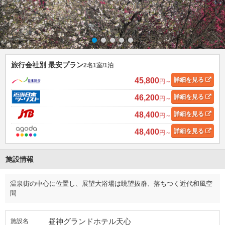
旅行会社別 最安プラン
2名1室/1泊
45,800
詳細
を見る
円～
46,200
詳細
を見る
円～
48,400
詳細
を見る
円～
48,400
詳細
を見る
円～
施設情報
温泉街の中心に位置し、展望大浴場は眺望抜群、落ちつく近代和風空
間
昼神グランドホテル天心
施設名