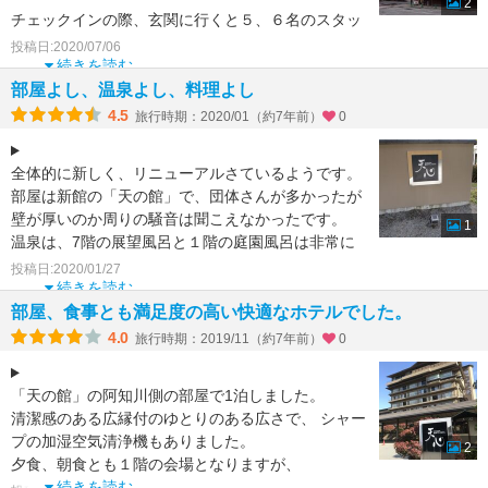
2
チェックインの際、玄関に行くと５、６名のスタッ
フがお迎えにきてくれて、
投稿日:2020/07/06
検温、アルコールを行いコロナ対策は万全です。
続きを読む
部屋よし、温泉よし、料理よし
また、女性には
4.5
旅行時期：2020/01（約7年前）
0
全体的に新しく、リニューアルさているようです。
部屋は新館の「天の館」で、団体さんが多かったが
壁が厚いのか周りの騒音は聞こえなかったです。
1
温泉は、7階の展望風呂と１階の庭園風呂は非常に
良かったで
投稿日:2020/01/27
続きを読む
部屋、食事とも満足度の高い快適なホテルでした。
4.0
旅行時期：2019/11（約7年前）
0
「天の館」の阿知川側の部屋で1泊しました。
清潔感のある広縁付のゆとりのある広さで、 シャー
プの加湿空気清浄機もありました。
2
夕食、朝食とも１階の会場となりますが、
続きを読む