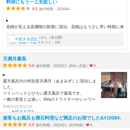
料理にもう一工夫欲しい
4.0
旅行時期：2026/04
花桃が見える高層階の部屋に宿泊。花桃はもう少し早い時期に来
られたらよかったのですが、それでも、広くて眺めはいいお部屋
by
さん（非公開）
nekoneko
でした。ただ、空調を切っても暑くて、少し寝苦しかったです。
続きを読む
阿智・平谷 クチコミ：2件
温泉は2か所ありますが、7
天満月最高
5.0
旅行時期：2025/12（約8ヶ月前）
0
露天風呂付の特別室天満月（あまみず）に宿泊しま
した。
ツインベッドとひろい露天風呂で最高です。
1
一般の客室とは違い、Rifaのドライヤーやシャワー
ヘッドがあります。
投稿日:2025/12/10
コーヒーマシーンやバスローブ
続きを読む
接客もお風呂も懐石料理など満足のお宿でした&#10084;️
4.5
旅行時期：2023/12（約3年前）
4