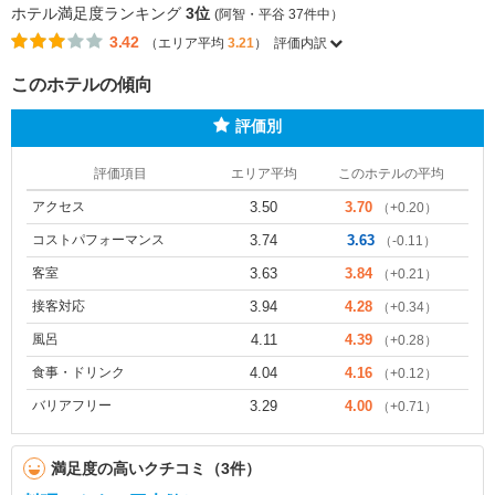
ホテル満足度ランキング
3位
(阿智・平谷 37件中）
3.42
（エリア平均
3.21
）
評価内訳
このホテルの傾向
評価別
評価項目
エリア平均
このホテルの平均
アクセス
3.50
3.70
（+0.20）
コストパフォーマンス
3.74
3.63
（-0.11）
客室
3.63
3.84
（+0.21）
接客対応
3.94
4.28
（+0.34）
風呂
4.11
4.39
（+0.28）
食事・ドリンク
4.04
4.16
（+0.12）
バリアフリー
3.29
4.00
（+0.71）
満足度の高いクチコミ（3件）