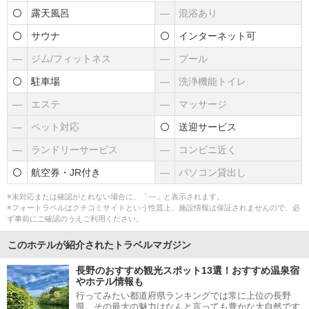
露天風呂
―
混浴あり
サウナ
インターネット可
―
ジム/フィットネス
―
プール
駐車場
―
洗浄機能トイレ
―
エステ
―
マッサージ
―
ペット対応
送迎サービス
―
ランドリーサービス
―
コンビニ近く
航空券・JR付き
―
パソコン貸出し
※未対応または確認がとれない場合に、「―」と表示されます。
※フォートラベルはクチコミサイトという性質上、施設情報は保証されませんので、必
ず事前にご確認のうえご利用ください。
このホテルが紹介されたトラベルマガジン
長野のおすすめ観光スポット13選！おすすめ温泉宿
やホテル情報も
行ってみたい都道府県ランキングでは常に上位の長野
県。その最大の魅力はなんと言っても豊かな大自然です