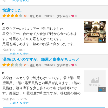
投稿日:2019/11/16
快適でした
4.0
旅行時期：2019/05（約7年前）
0
星空ツアーのバスツアーで利用しました。
星空ツアーに合わせて夕食は17時から食べられま
す。仲居さん方の対応も良かったです。
1
足湯も楽しめます。熱めのお湯で良かったです。
7階の展望風呂には、サウ
投稿日:2019/06/11
続きを読む
温泉はいいのですが、部屋と食事がちょっと
2.5
旅行時期：2018/12（約8年前）
0
温泉はアルカリ泉で気持ちがいいです。最上階に展
望風呂、1階に露天風呂と内風呂があります。1階の
風呂は、渡り廊下を少し歩くので冬は結構寒いで
0
す。部屋は、10畳程度の和室ですが、移動用の籐の
椅子が1つある
投稿日:2018/12/25
続きを読む