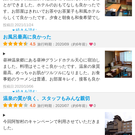
とができました。ホテルのおもてなしも良かったで
す。お部屋はきれいでお茶やお茶菓子も和風ホテル
1
らしくて良かったです。夕食と朝食も和食希望でし
たので美味しくい
投稿日:2021/11/24
続きを読む
お風呂最高に良かった
4.5
旅行時期：2020/09（約6年前）
0
昼神温泉郷にある昼神グランドホテル天心に宿泊し
ました。料理はそこそこ良かったです。温泉の泉質
最高。めっちゃお肌がツルツルになりました。お食
9
事処のラーメンは普通。お部屋キレイ。接客も良か
ったです。値段が
投稿日:2020/10/06
続きを読む
温泉の質が良く、スタッフもみんな親切
4.0
旅行時期：2020/07（約6年前）
0
今回阿智村のキャンペーンで利用させていただきま
した。