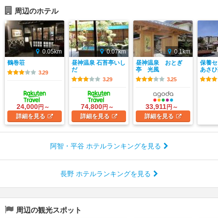
周辺のホテル
0.05km
0.07km
0.1km
鶴巻荘
昼神温泉 石苔亭いし
昼神温泉 おとぎ
保養
だ
亭 光風
あさひ
3.29
3.29
3.25
24,000
74,800
33,911
円～
円～
円～
詳細
を見る
詳細
を見る
詳細
を見る
阿智・平谷 ホテルランキングを見る
長野 ホテルランキングを見る
周辺の観光スポット