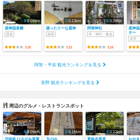
0.09km
0.13km
0.29km
昼神温泉郷
湯ったりーな昼神
阿智神社
昼神温
ター
温泉
温泉
寺・神社・教会
名所・
3.35
3.32
3.16
阿智・平谷 観光ランキングを見る
長野 観光ランキングを見る
周辺のグルメ・レストランスポット
0.09km
0.16km
0.22km
甘味処 ひるがみ茶屋
玉のゆ
更科吉長里
おやき