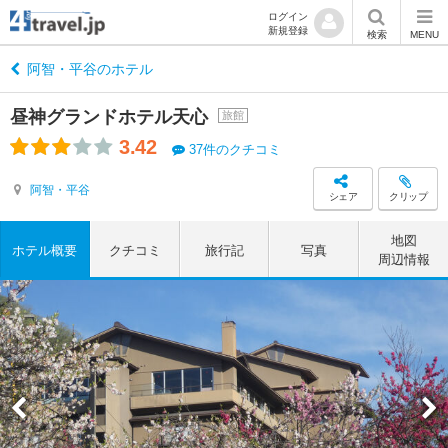
ログイン
新規登録
検索
MENU
阿智・平谷のホテル
昼神グランドホテル天心
旅館
3.42
37件のクチコミ
阿智・平谷
シェア
クリップ
地図
ホテル概要
クチコミ
旅行記
写真
周辺情報