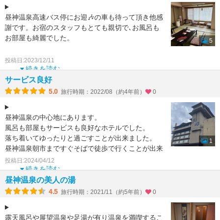
昼神温泉高速バス停にお迎🎶の車も待って頂き他感
謝です。お宿のスタッフもとても親切で､お風呂も
お部屋も綺麗でした。
5
お値段的には少し高いですが、口コミが良かったの
投稿日:2023/12/11
で泊まってみました
続きを読む
サービス良好
5.0
旅行時期：2022/08（約4年前）
0
昼神温泉の中心地にあります。
風呂も部屋もサービスも良好なホテルでした。
落ち着いてゆったりと過ごすことが出来ました。
1
昼神温泉朝市まですぐそばで徒歩で行くことが出来
ました。
投稿日:2024/04/12
露天風呂がよかっ
続きを読む
昼神温泉の美人の湯
4.5
旅行時期：2021/11（約5年前）
0
露天風呂や展望温泉や足湯が有り温泉を満喫するこ