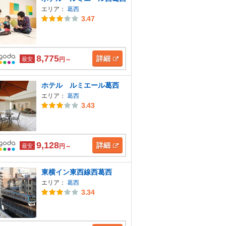
エリア：
葛西
3.47
8,775
詳細
最安
円～
ホテル ルミエール葛西
エリア：
葛西
3.43
9,128
詳細
最安
円～
東横イン東西線西葛西
エリア：
葛西
3.34