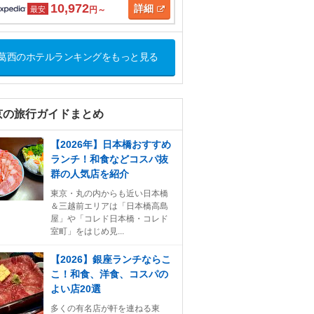
10,972
詳細
最安
円～
葛西のホテルランキングをもっと見る
京の旅行ガイドまとめ
【2026年】日本橋おすすめ
ランチ！和食などコスパ抜
群の人気店を紹介
東京・丸の内からも近い日本橋
＆三越前エリアは「日本橋高島
屋」や「コレド日本橋・コレド
室町」をはじめ見...
【2026】銀座ランチならこ
こ！和食、洋食、コスパの
よい店20選
多くの有名店が軒を連ねる東