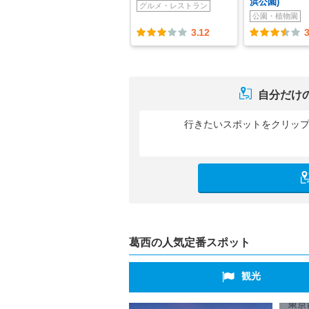
浜公園)
グルメ・レストラン
公園・植物園
3.12
3
自分だけ
行きたいスポットをクリッ
葛西の人気定番スポット
観光