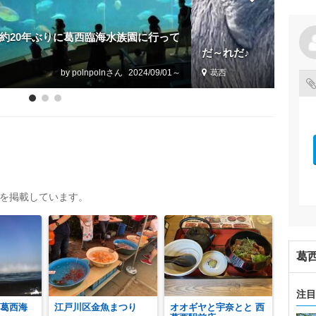
児と約20年ぶりに葛西臨海水族園に行って
だ～れだ♪
by polnpoln
2024/09/01～
葛西
トを掲載しています。
葛
注目
(葛西海
江戸川区金魚まつり
オオギヤと宇奈とと 西