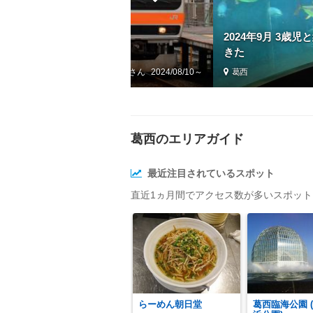
2024年9月 3歳
5】サイコロの旅③ [番外編]
きた
by あるき虫
2024/08/10～
葛西
葛西のエリアガイド
最近注目されているスポット
直近1ヵ月間でアクセス数が多いスポッ
らーめん朝日堂
葛西臨海公園 