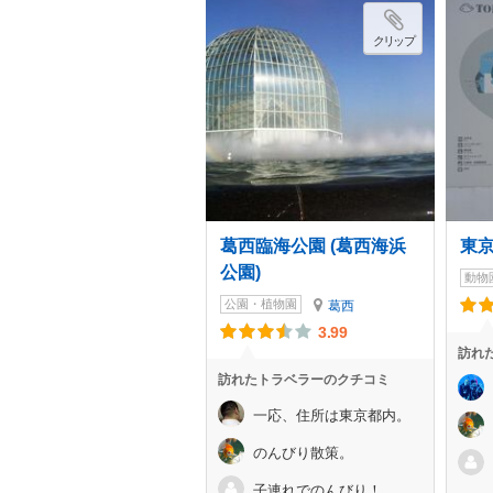
クリップ
葛西臨海公園 (葛西海浜
東
公園)
動物
公園・植物園
葛西
3.99
訪れ
訪れたトラベラーのクチコミ
一応、住所は東京都内。
のんびり散策。
子連れでのんびり！