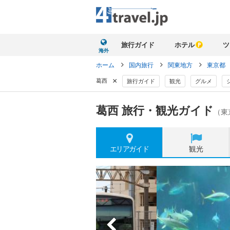
旅行ガイド
ホテル
ツ
海外
ホーム
国内旅行
関東地方
東京都
×
葛西
旅行ガイド
観光
グルメ
葛西 旅行・観光ガイド
（東
エリア
ガイド
観光