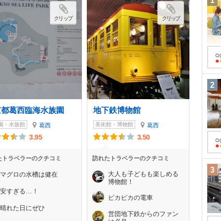
1
クリップ
クリップ
2
京都葛西臨海水族園
地下鉄博物館
園・水族館
美術館・博物館
葛西
葛西
3.95
3.50
たトラベラーのクチコミ
訪れたトラベラーのクチコミ
3
大人も子どもも楽しめる
マグロの水槽は健在
博物館！
安すぎる…！
ピカピカの電車
晴れた日にぜひ
営団地下鉄からのファン