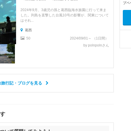
プペ
2024年9月、3歳児の孫と葛西臨海水族園に行って来ま
した。列島を直撃した台風10号の影響が、関東について
はそれ...
葛西
50
2024/09/01～ （1日間）
by polnpolnさん
の旅行記・ブログを見る
探す