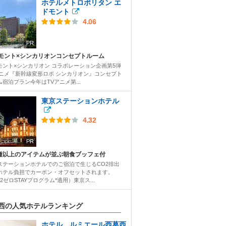
ホテルメトロポリタン エ
ドモント
4.06
PR
モント×シンカリオンコンセプトルーム
モント×シンカリオン コラボレーション企画第5弾
アニメ『新幹線変形ロボ シンカリオン』コンセプト
ム宿泊プラン今年はTVアニメ第...
東京ステーションホテル
4.32
PR
0種以上のアイテムが並ぶ朝食ブッフェ付
ステーションホテルでのご宿泊で生じるCO2排出
ホテル負担でカーボン・オフセットされます。
2ゼロSTAYプログラム*適用）東京ス...
西の人気ホテルランキング
ホテル ルミエール西葛西