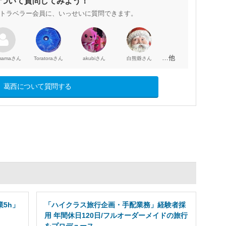
ついて質問してみよう！
トラベラー会員に、いっせいに質問できます。
…他
さん
さん
さん
さん
mama
Toratora
akubi
白熊爺
葛西について質問する
5h」
「ハイクラス旅行企画・手配業務」経験者採
用 年間休日120日/フルオーダーメイドの旅行