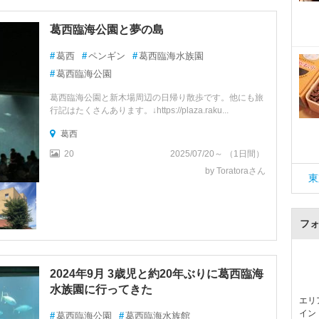
葛西臨海公園と夢の島
#
葛西
#
ペンギン
#
葛西臨海水族園
#
葛西臨海公園
葛西臨海公園と新木場周辺の日帰り散歩です。他にも旅
行記はたくさんあります。↓https://plaza.raku...
葛西
20
2025/07/20～ （1日間）
by Toratoraさん
東
フ
2024年9月 3歳児と約20年ぶりに葛西臨海
水族園に行ってきた
エリ
イン
#
葛西臨海公園
#
葛西臨海水族館