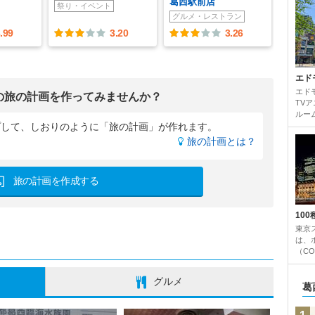
葛西駅前店
祭り・イベント
グルメ・レストラン
.99
3.20
3.26
エド
エド
の旅の計画を作ってみませんか？
TV
ルー
プして、
しおりのように「旅の計画」が作れます。
旅の計画とは？
旅の計画を作成する
10
東京
は、
（CO
グルメ
葛