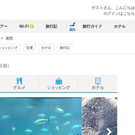
ゲストさん、
こんにちは
ログインはこちら
アー
Wi-Fi
旅行記
旅行ガイド
ホテル
国内
葛西
ショッピング
交通
ホテル
旅行記
京都）
グルメ
ショッピング
ホテル