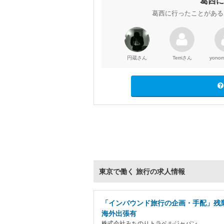
葛西に
葛西に行ったことがある
さん
さん
円蔵
Terri
yono
東京で働く 旅行の求人情報
「インバウンド旅行の企画・手配」残業
海外出張有
株式会社みちのりトラベルジャパン