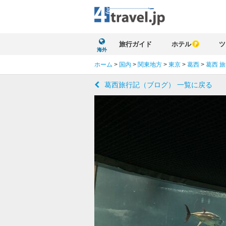
旅行ガイド
ホテル
ツ
海外
ホーム
>
国内
>
関東地方
>
東京
>
葛西
>
葛西 
葛西旅行記（ブログ） 一覧に戻る