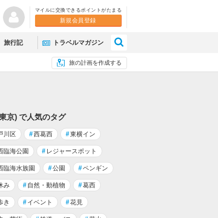
マイルに交換できるポイントがたまる
新規会員登録
×
旅行記
トラベルマガジン
旅の計画を作成する
(東京) で人気のタグ
戸川区
#
西葛西
#
東横イン
西臨海公園
#
レジャースポット
西臨海水族園
#
公園
#
ペンギン
休み
#
自然・動植物
#
葛西
歩き
#
イベント
#
花見