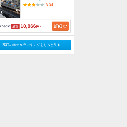
3.34
10,866
詳細
最安
円～
葛西のホテルランキングをもっと見る