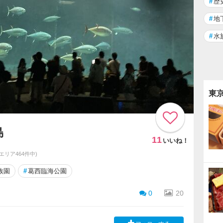
#
歴
#
地
#
水
東
島
11
いいね！
同エリア464件中)
族園
#
葛西臨海公園
0
20