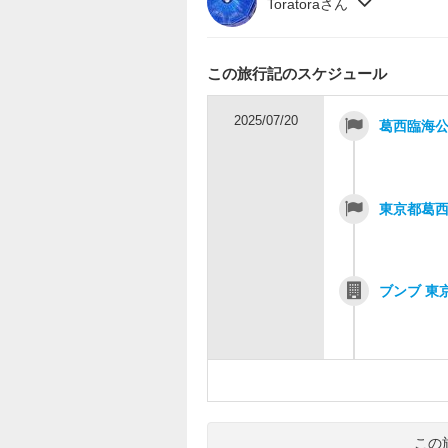
Toratoraさん
この旅行記のスケジュール
2025/07/20
葛西臨海公
東京都葛
ブンブ 東
この