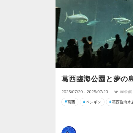
葛西臨海公園と夢の
2025/07/20 - 2025/07/20
199位(
#
葛西
#
ペンギン
#
葛西臨海水