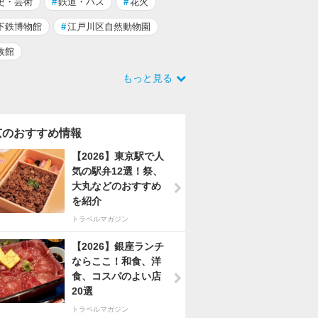
史・芸術
#
鉄道・バス
#
花火
下鉄博物館
#
江戸川区自然動物園
族館
もっと見る
京のおすすめ情報
【2026】東京駅で人
気の駅弁12選！祭、
大丸などのおすすめ
を紹介
トラベルマガジン
【2026】銀座ランチ
ならここ！和食、洋
食、コスパのよい店
20選
トラベルマガジン