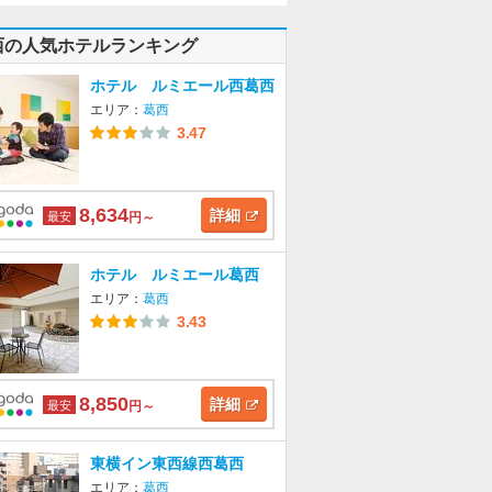
西の人気ホテルランキング
ホテル ルミエール西葛西
エリア：
葛西
3.47
8,634
詳細
最安
円～
ホテル ルミエール葛西
エリア：
葛西
3.43
8,850
詳細
最安
円～
東横イン東西線西葛西
エリア：
葛西