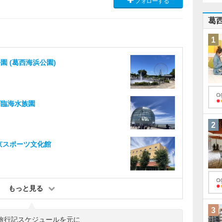
フォローする
葛
1
園 (葛西海浜公園)
西臨海水族園
2
京スポーツ文化館
もっと見る
3
旅行記スケジュールを元に