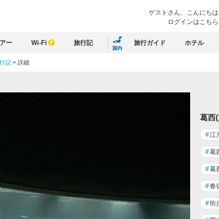
ゲストさん、
こんにちは
ログインはこちら
アー
Wi-Fi
旅行記
旅行ガイド
ホテル
国内
旅行記
>
詳細
葛西
#
江
#
葛
#
葛
#
春
#
街