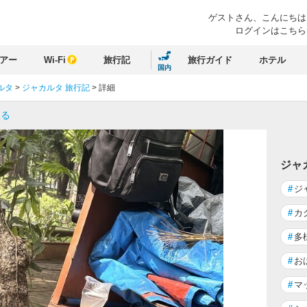
ゲストさん、
こんにちは
ログインはこちら
アー
Wi-Fi
旅行記
旅行ガイド
ホテル
国内
ルタ
>
ジャカルタ 旅行記
>
詳細
戻る
ジャ
#
ジ
#
カ
#
多
#
お
#
マ