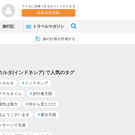
マイルに交換できるポイントがたまる
新規会員登録
×
旅行記
トラベルマガジン
旅の計画を作成する
カルタ(インドネシア) で人気のタグ
ャカルタ
#
インドネシア
クテルタイム
#
歩行者天国
様性は国力
#
外から見ただけ
はようございます
#
屋台天国
ッサージで天国