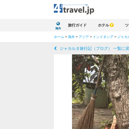
旅行ガイド
ホテル
ツ
海外
ホーム
>
海外
>
アジア
>
インドネシア
>
ジャカ
ジャカルタ旅行記（ブログ） 一覧に