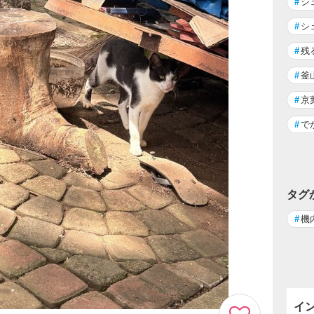
#
シ
#
シ
#
残
#
釜
#
京
#
で
タグ
#
機
イ