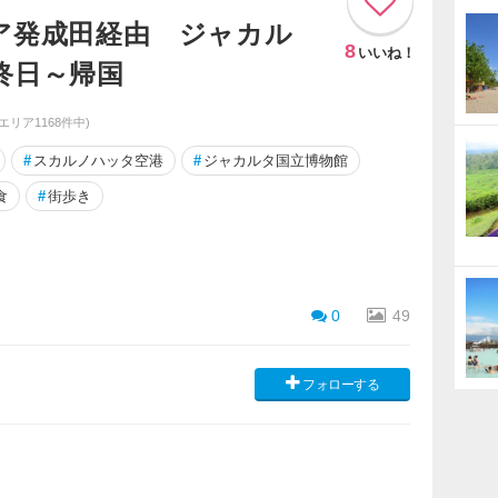
ア発成田経由 ジャカル
8
いいね！
終日～帰国
同エリア1168件中)
#
スカルノハッタ空港
#
ジャカルタ国立博物館
食
#
街歩き
0
49
フォローする