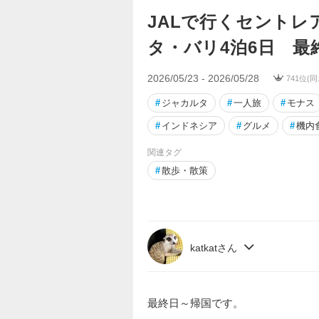
JALで行くセントレ
タ・バリ4泊6日 最
2026/05/23 - 2026/05/28
741位(
#
ジャカルタ
#
一人旅
#
モナス
#
インドネシア
#
グルメ
#
機内
関連タグ
#
散歩・散策
katkatさん
最終日～帰国です。