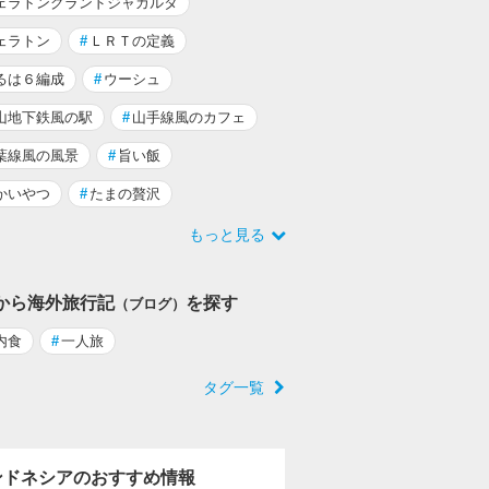
ェラトングランドジャカルタ
ェラトン
#
ＬＲＴの定義
るは６編成
#
ウーシュ
山地下鉄風の駅
#
山手線風のカフェ
葉線風の風景
#
旨い飯
かいやつ
#
たまの贅沢
もっと見る
から海外旅行記
を探す
（ブログ）
内食
#
一人旅
タグ一覧
ンドネシアのおすすめ情報