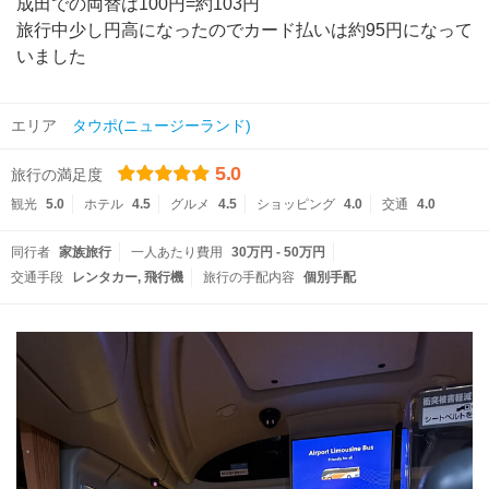
成田での両替は100円=約103円
旅行中少し円高になったのでカード払いは約95円になって
いました
エリア
タウポ(ニュージーランド)
5.0
旅行の満足度
観光
5.0
ホテル
4.5
グルメ
4.5
ショッピング
4.0
交通
4.0
同行者
家族旅行
一人あたり費用
30万円 - 50万円
交通手段
レンタカー
飛行機
旅行の手配内容
個別手配