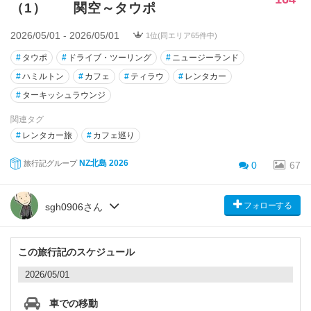
（1） 関空～タウポ
2026/05/01 - 2026/05/01
1位(同エリア65件中)
#
タウポ
#
ドライブ・ツーリング
#
ニュージーランド
#
ハミルトン
#
カフェ
#
ティラウ
#
レンタカー
#
ターキッシュラウンジ
関連タグ
#
レンタカー旅
#
カフェ巡り
NZ北島 2026
旅行記グループ
0
67
フォローする
sgh0906さん
この旅行記のスケジュール
2026/05/01
車での移動