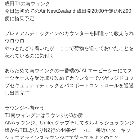
成田T1の南ウィング
今日は初めてのAir NewZealand 成田発20:00予定のNZ90
便に搭乗予定
プレミアムチェックインのカウンターを間違って教えられ
ウロウロ
やっとたどり着いたが ここで荷物を送っておいたことを
忘れているのに気付く
あらためて南ウイングの一番端のJALエービーシーにてス
ーツケースを受け取り改めてカウンターでバゲッジドロッ
プセキュリティチェックとパスポートコントロールを通過
し出国完了
ラウンジへ向かう
T1南ウィングにはラウンジが3か所
ANAラウンジ、Unitedクラブそしてタルキッシュラウンジ
娘からTELが入りNZ行の44番ゲートに一番近いターキッ
シュエアラインズラウンジにて待ってるよとのこと