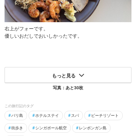
右上がフォーです。
優しいおだしでおいしかったです。
もっと見る
写真：あと
30
枚
この旅行記のタグ
#
バリ島
#
ホテルステイ
#
スパ
#
ビーチリゾート
#
街歩き
#
シンガポール航空
#
レンボンガン島