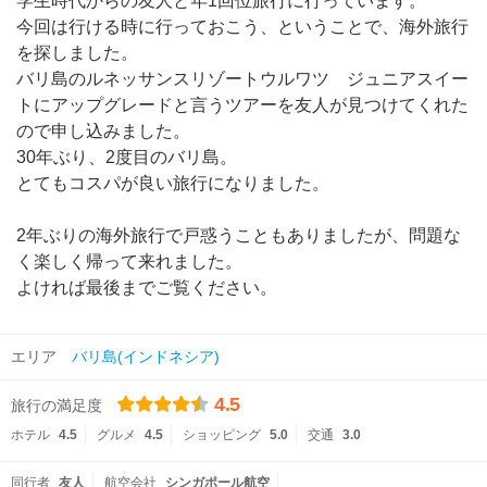
学生時代からの友人と年1回位旅行に行っています。
今回は行ける時に行っておこう、ということで、海外旅行
を探しました。
バリ島のルネッサンスリゾートウルワツ ジュニアスイー
トにアップグレードと言うツアーを友人が見つけてくれた
ので申し込みました。
30年ぶり、2度目のバリ島。
とてもコスパが良い旅行になりました。
2年ぶりの海外旅行で戸惑うこともありましたが、問題な
く楽しく帰って来れました。
よければ最後までご覧ください。
エリア
バリ島(インドネシア)
4.5
旅行の満足度
ホテル
4.5
グルメ
4.5
ショッピング
5.0
交通
3.0
同行者
友人
航空会社
シンガポール航空