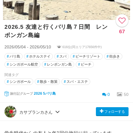
2026.5 友達と行くバリ島７日間 レン
67
ボンガン島編
2026/05/04 - 2026/05/10
616位(同エリア17656件中)
#
バリ島
#
ホテルステイ
#
スパ
#
ビーチリゾート
#
街歩き
#
シンガポール航空
#
レンボンガン島
#
ビーチ
関連タグ
#
シンガポール
#
散歩・散策
#
スパ・エステ
2026 5バリ島
旅行記グループ
0
50
フォローする
カサブランカさん