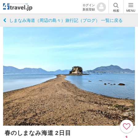
ログイン
新規登録
検索
MENU
しまなみ海道（周辺の島々）旅行記（ブログ） 一覧に戻る
春のしまなみ海道 2日目
1