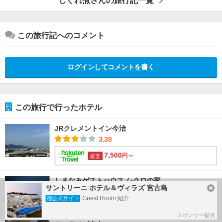
しぐれ煮さんの旅行記一覧
この旅行記へのコメント
ログインしてコメントを書く
この旅行で行ったホテル
JRクレメントイン今治
3.39
7,500
円～
最安
しまなみゲストハウス シクロの家
サントリーニ ホテル＆ヴィラズ 宮古島
3.01
Guest Room 紹介
宿公式サイト
スポンサー提供