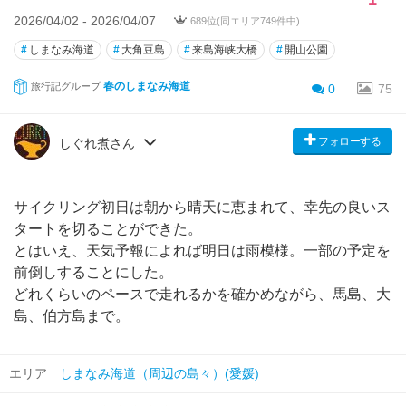
2026/04/02 - 2026/04/07
689位(同エリア749件中)
#
しまなみ海道
#
大角豆島
#
来島海峡大橋
#
開山公園
春のしまなみ海道
旅行記グループ
0
75
フォローする
しぐれ煮さん
サイクリング初日は朝から晴天に恵まれて、幸先の良いス
タートを切ることができた。
とはいえ、天気予報によれば明日は雨模様。一部の予定を
前倒しすることにした。
どれくらいのペースで走れるかを確かめながら、馬島、大
島、伯方島まで。
エリア
しまなみ海道（周辺の島々）(愛媛)