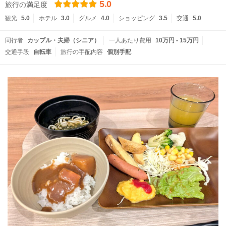
5.0
旅行の満足度
観光
5.0
ホテル
3.0
グルメ
4.0
ショッピング
3.5
交通
5.0
同行者
カップル・夫婦（シニア）
一人あたり費用
10万円 - 15万円
交通手段
自転車
旅行の手配内容
個別手配