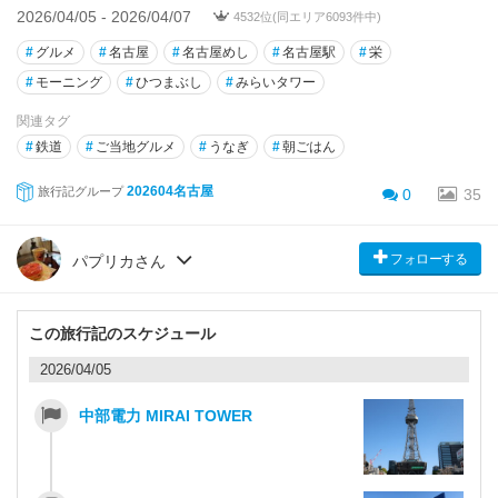
2026/04/05 - 2026/04/07
4532位(同エリア6093件中)
#
グルメ
#
名古屋
#
名古屋めし
#
名古屋駅
#
栄
#
モーニング
#
ひつまぶし
#
みらいタワー
関連タグ
#
鉄道
#
ご当地グルメ
#
うなぎ
#
朝ごはん
202604名古屋
旅行記グループ
0
35
フォローする
パプリカさん
この旅行記のスケジュール
2026/04/05
中部電力 MIRAI TOWER