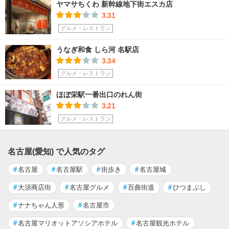
ヤマサちくわ 新幹線地下街エスカ店
3.31
グルメ・レストラン
うなぎ和食 しら河 名駅店
3.34
グルメ・レストラン
ほぼ栄駅一番出口のれん街
3.21
グルメ・レストラン
名古屋(愛知) で人気のタグ
#
名古屋
#
名古屋駅
#
街歩き
#
名古屋城
#
大須商店街
#
名古屋グルメ
#
百曲街道
#
ひつまぶし
#
ナナちゃん人形
#
名古屋市
#
名古屋マリオットアソシアホテル
#
名古屋観光ホテル