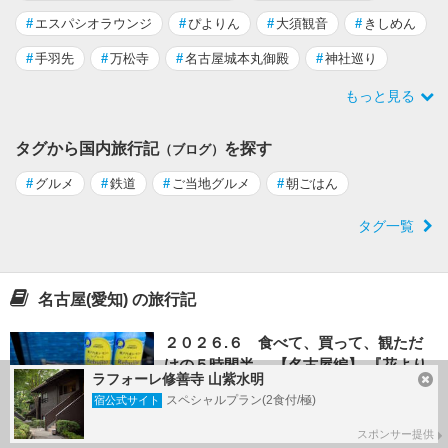
#
エスパシオラウンジ
#
ぴよりん
#
大須観音
#
きしめん
#
手羽先
#
万松寺
#
名古屋城本丸御殿
#
神社巡り
もっと見る
タグから国内旅行記
を探す
（ブログ）
#
グルメ
#
鉄道
#
ご当地グルメ
#
朝ごはん
タグ一覧
名古屋(愛知) の旅行記
２０２６.６ 食べて、買って、観ただ
けの５時間半。 【名古屋編】 『花より
ラフォーレ修善寺 山紫水明
男子Ⅱ』初日＆千秋楽に行っ...
スペシャルプラン(2食付/極)
宿公式サイト
by りぽちゃんさん
28
スポンサー提供
2026/08/09 - 2026/08/09