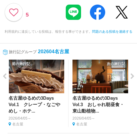
5
利用規約に違反している投稿は、報告する事ができます。
問題のある投稿を連絡する
202604名古屋
旅行記グループ
前の旅行記
次の旅行記
名古屋ゆるめの3Days
名古屋ゆるめの3Days
Vol.1 クレープ・なごや
Vol.3 おしゃれ朝昼食・
めし・ホテ...
東山動植物...
2026/04/05～
2026/04/05～
名古屋
名古屋