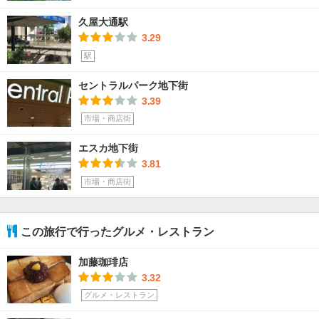
久屋大通駅
3.29
駅
セントラルパーク地下街
3.39
市場・商店街
エスカ地下街
3.81
市場・商店街
この旅行で行ったグルメ・レストラン
加藤珈琲店
3.32
グルメ・レストラン