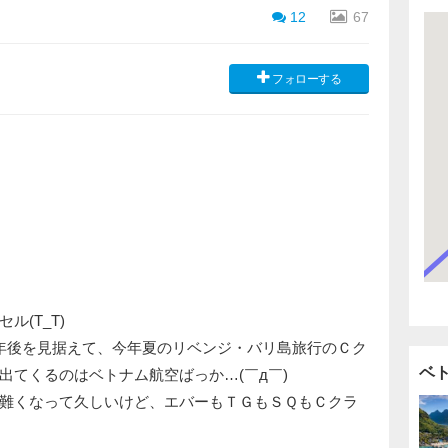
12
67
フォローする
(T_T)
年後を見据えて、今年夏のリベンジ・バリ島旅行のＣク
ベ
出てくるのはベトナム航空ばっか…(￣д￣)
難くなって久しいけど、エバーもＴＧもＳＱもＣクラ