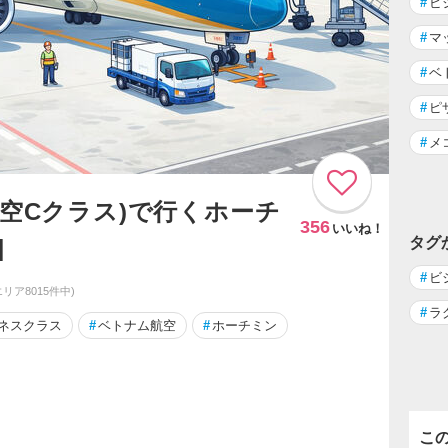
#
ビ
#
マ
#
ベ
#
ピ
#
メ
航空Cクラス)で行くホーチ
356
いいね！
]
タグ
#
ビ
エリア8015件中)
#
ラ
ネスクラス
#
ベトナム航空
#
ホーチミン
こ