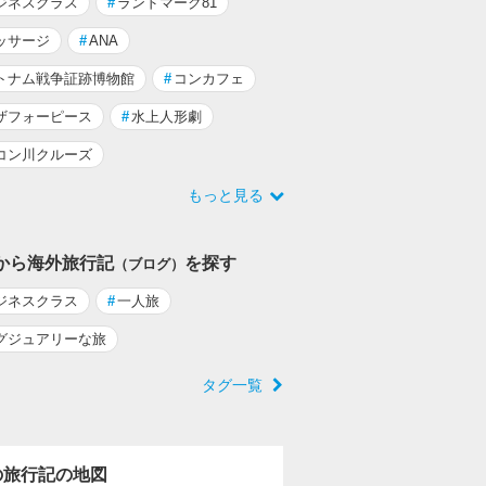
ジネスクラス
#
ランドマーク81
ッサージ
#
ANA
トナム戦争証跡博物館
#
コンカフェ
ザフォーピース
#
水上人形劇
コン川クルーズ
もっと見る
から海外旅行記
を探す
（ブログ）
ジネスクラス
#
一人旅
グジュアリーな旅
タグ一覧
の旅行記の地図