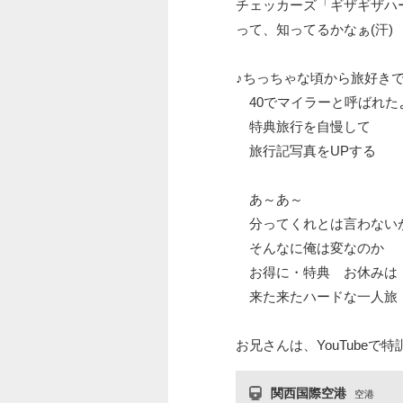
チェッカーズ「ギザギザハ
って、知ってるかなぁ(汗)
♪ちっちゃな頃から旅好き
40でマイラーと呼ばれた
特典旅行を自慢して
旅行記写真をUPする
あ～あ～
分ってくれとは言わない
そんなに俺は変なのか
お得に・特典 お休みは
来た来たハードな一人旅
お兄さんは、YouTubeで特訓
関西国際空港
空港