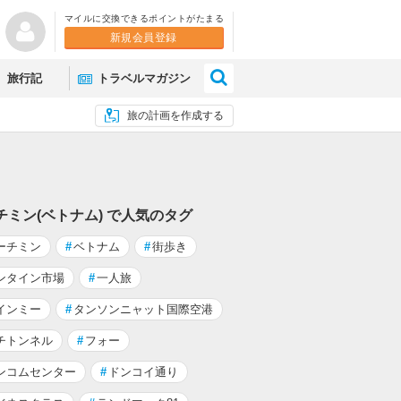
マイルに交換できるポイントがたまる
新規会員登録
×
旅行記
トラベルマガジン
旅の計画を作成する
チミン(ベトナム) で人気のタグ
ーチミン
#
ベトナム
#
街歩き
ンタイン市場
#
一人旅
インミー
#
タンソンニャット国際空港
チトンネル
#
フォー
ンコムセンター
#
ドンコイ通り