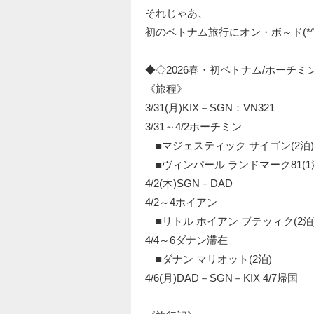
それじゃあ、
初のベトナム旅行にオン・ボ～ド(*^^
◆◇2026春・初ベトナム/ホーチ
《旅程》
3/31(月)KIX－SGN：VN321
3/31～4/2ホーチミン
■マジェスティック サイゴン(2泊)
■ヴィンパール ランドマーク81(1
4/2(木)SGN－DAD
4/2～4ホイアン
■リトル ホイアン ブテッィク(2泊
4/4～6ダナン滞在
■ダナン マリオット(2泊)
4/6(月)DAD－SGN－KIX 4/7帰国