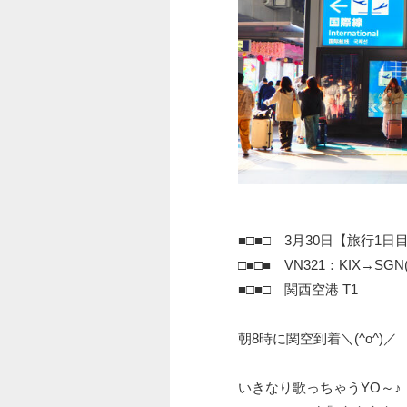
■□■□ 3月30日【旅行1日
□■□■ VN321：KIX→SGN(10
■□■□ 関西空港 T1
朝8時に関空到着＼(^o^)／
いきなり歌っちゃうYO～♪