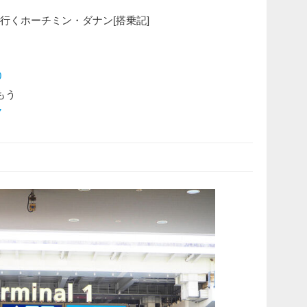
で行くホーチミン・ダナン[搭乗記]
0
もう
7