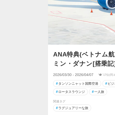
ANA特典(ベトナム
ミン・ダナン[搭乗記
2026/03/30 - 2026/04/07
17位(同
#
タンソンニャット国際空港
#
ビジ
#
ロータスラウンジ
#
一人旅
関連タグ
#
ラグジュアリーな旅