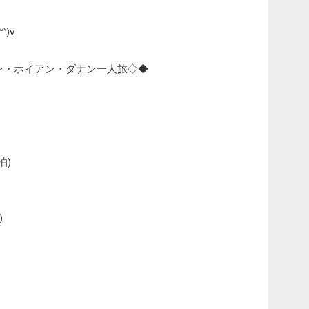
)v
ミン・ホイアン・ダナン一人旅◇◆
泊)
)