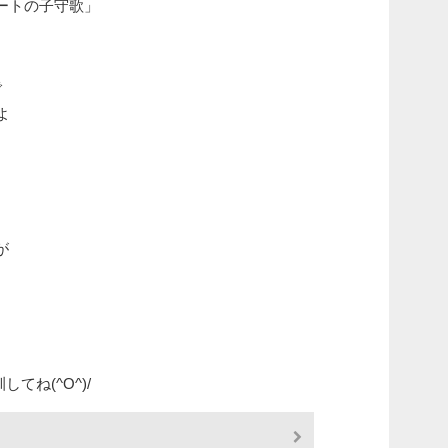
ートの子守歌」
で
よ
が
してね(^O^)/