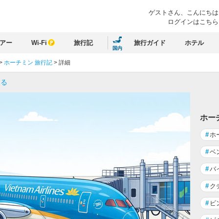
ゲストさん、
こんにちは
ログインはこちら
アー
Wi-Fi
旅行記
旅行ガイド
ホテル
国内
>
ホーチミン 旅行記
>
詳細
戻る
ホー
#
ホ
#
ベ
#
バ
#
ク
#
ビ