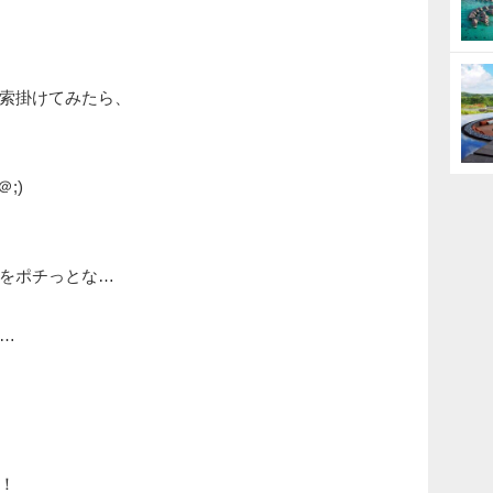
索掛けてみたら、
;)
をポチっとな…
…
！