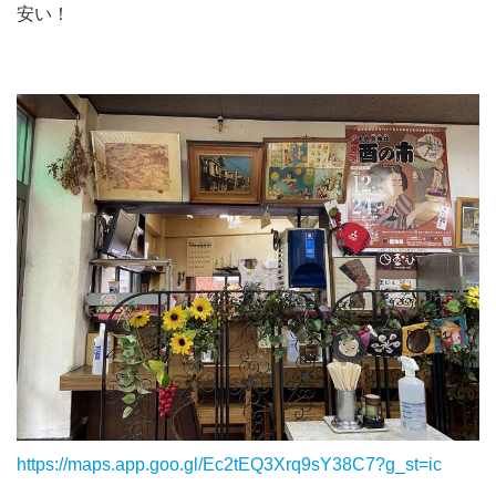
安い！
https://maps.app.goo.gl/Ec2tEQ3Xrq9sY38C7?g_st=ic