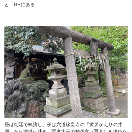
と HPにある
昼は朝廷で執務し、夜は六道珍皇寺の「黄泉がえりの井
戸」から地獄へ赴き、閻魔大王の補佐官（冥官）を務めた