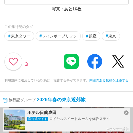
写真：あと
16
枚
この旅行記のタグ
#
東京タワー
#
レインボーブリッジ
#
銀座
#
東京
3
利用規約に違反している投稿は、報告する事ができます。
問題のある投稿を連絡する
2026年春の東京近郊旅
旅行記グループ
前の旅行記
次の旅行記
ホテル日航成田
ロイヤルスイートルームを体験ステイ
宿公式サイト
スポンサー提供