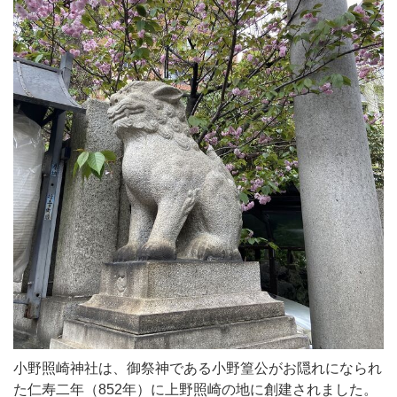
小野照崎神社は、御祭神である小野篁公がお隠れになられ
た仁寿二年（852年）に上野照崎の地に創建されました。