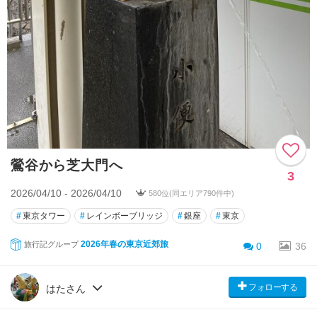
鶯谷から芝大門へ
3
2026/04/10 - 2026/04/10
580位(同エリア790件中)
#
東京タワー
#
レインボーブリッジ
#
銀座
#
東京
2026年春の東京近郊旅
旅行記グループ
0
36
フォローする
はたさん