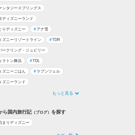
ァンタジースプリングス
京ディズニーランド
とりディズニー
#
アナ雪
ィズニーリゾートライン
#
TDR
パークリング・ジュビリー
ェラトン舞浜
#
TDL
ィズニーごはん
#
ラプンツェル
ィズニーランド
もっと見る
から国内旅行記
を探す
（ブログ）
泊まりディズニー