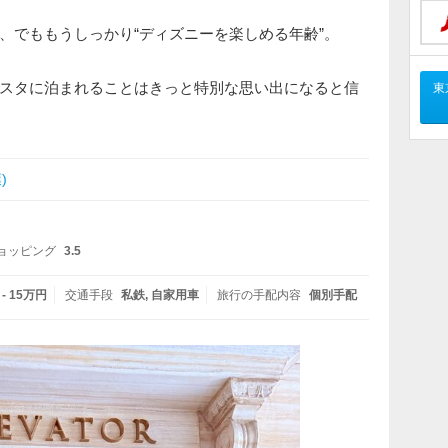
、でももうしっかり“ディズニーを楽しめる年齢”。
スタに泊まれることはきっと特別な思い出になると信
東
)
ョッピング
3.5
 - 15万円
交通手段
私鉄
自家用車
旅行の手配内容
個別手配