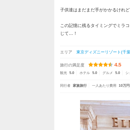
子供達はまだまだ手がかかるけれど
この記憶に残るタイミングでミラコ
じて…！
エリア
東京ディズニーリゾート(千葉
4.5
旅行の満足度
観光
5.0
ホテル
5.0
グルメ
5.0
シ
同行者
家族旅行
一人あたり費用
10万円