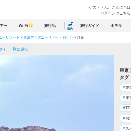
ゲストさん、
こんにちは
ログインはこちら
アー
Wi-Fi
旅行記
旅行ガイド
ホテル
国内
ニーリゾート
>
東京ディズニーリゾート 旅行記
>
詳細
グ） 一覧に戻る
東京
タグ
#
東
#
東
#
TD
#
お
#
ス