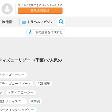
マイルに交換できるポイントがたまる
新規会員登録
×
旅行記
トラベルマガジン
旅の計画を作成する
ディズニーリゾート(千葉) で人気の
京ディズニーシー
京ディズニーリゾート
#
25周年
S
#
ディズニーシー
泊まりディズニー
#
舞浜
パークリングジュビリー