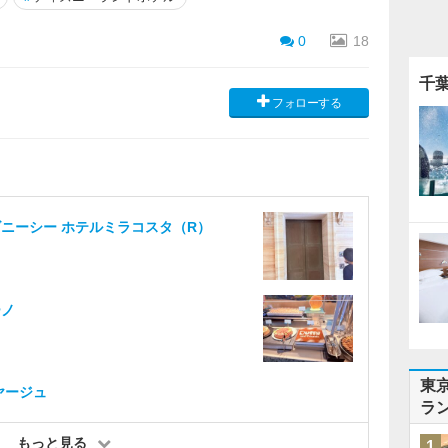
0
18
千
フォローする
ニーシー ホテルミラコスタ（R）
ーノ
東
ヤージュ
ラ
もっと見る
1