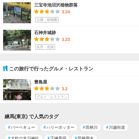
三宝寺池沼沢植物群落
3.34
公園・植物園
石神井城跡
3.33
名所・史跡
この旅行で行ったグルメ・レストラン
豊島屋
3.2
グルメ・レストラン
練馬(東京) で人気のタグ
#
バーベキュー
#
ハリーポッター
#
田柄川
#
川越街道
#
大松の氷川神社
#
下練馬宿
#
田柄用水