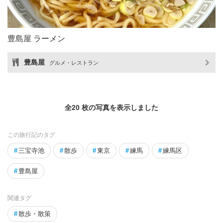
豊島屋 ラーメン
豊島屋
グルメ・レストラン
全20 枚の写真を表示しました
この旅行記のタグ
#
三宝寺池
#
散歩
#
東京
#
練馬
#
練馬区
#
豊島屋
関連タグ
#
散歩・散策