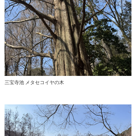
三宝寺池 メタセコイヤの木