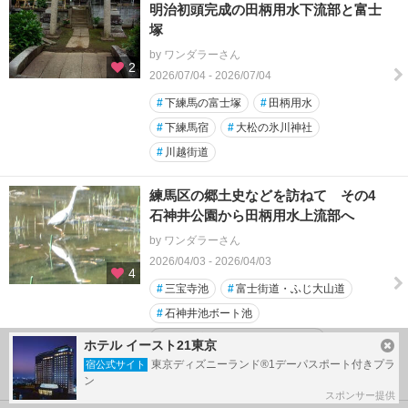
明治初頭完成の田柄用水下流部と富士
塚
by ワンダラーさん
2
2026/07/04 - 2026/07/04
#
下練馬の富士塚
#
田柄用水
#
下練馬宿
#
大松の氷川神社
#
川越街道
練馬区の郷土史などを訪ねて その4
石神井公園から田柄用水上流部へ
by ワンダラーさん
2026/04/03 - 2026/04/03
4
#
三宝寺池
#
富士街道・ふじ大山道
#
石神井池ボート池
#
練馬区立石神井松の風文化公園
ホテル イースト21東京
#
都立石神井公園
東京ディズニーランド®1デーパスポート付きプラ
宿公式サイト
ン
スポンサー提供