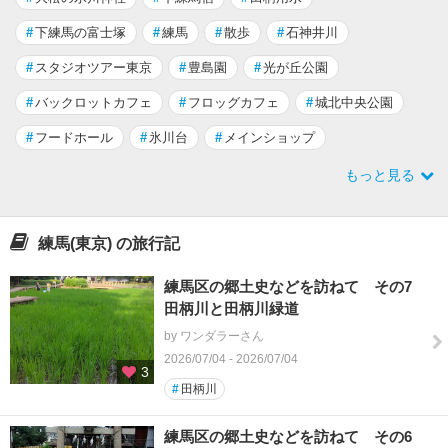
#
下練馬の富士塚
#
練馬
#
散歩
#
石神井川
#
スタジオツアー東京
#
豊島園
#
光が丘公園
#
バックロットカフェ
#
フロッグカフェ
#
城北中央公園
#
フードホール
#
氷川台
#
メインショップ
もっと見る
練馬(東京) の旅行記
練馬区の郷土史などを訪ねて その7
田柄川と田柄川緑道
by ワンダラーさん
2026/07/04 - 2026/07/04
3
#
田柄川
練馬区の郷土史などを訪ねて その6