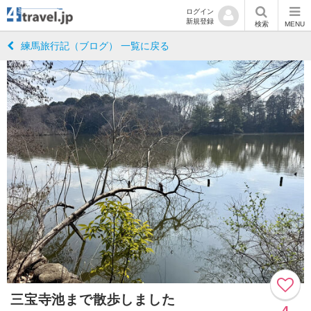
ログイン
新規登録
検索
MENU
練馬旅行記（ブログ） 一覧に戻る
三宝寺池まで散歩しました
4