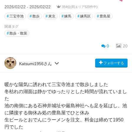
2026/02/22 - 2026/02/22
354位(同エリア520件中)
#
三宝寺池
#
散歩
#
東京
#
練馬
#
練馬区
#
豊島屋
関連タグ
#
散歩・散策
0
20
フォローする
Katsumi1956さん
暖かな陽気に誘われて三宝寺池まで散歩しました
冬枯れの湖面は静かでゆったりとした時間が流れていまし
た
池の南側にある石神井城址や厳島神社へも足を延ばし、池
に隣接する御休み処の豊島屋でひと休み
生ビールとおでんにラーメンを注文、料金は締めて1950
円でした