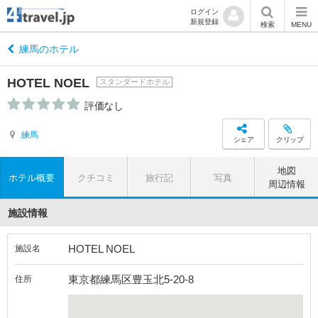
ログイン
新規登録
検索
MENU
練馬のホテル
HOTEL NOEL
スタンダードホテル
評価なし
練馬
シェア
クリップ
地図
ホテル概要
クチコミ
旅行記
写真
周辺情報
施設情報
HOTEL NOEL
施設名
東京都練馬区豊玉北5-20-8
住所