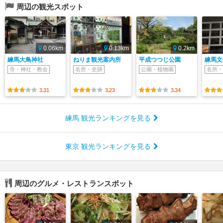
周辺の観光スポット
0.06km
0.13km
0.2km
練馬大鳥神社
ねりま観光案内所
平成つつじ公園
練馬文
寺・神社・教会
名所・史跡
公園・植物園
名所・
3.31
3.23
3.34
練馬 観光ランキングを見る
東京 観光ランキングを見る
周辺のグルメ・レストランスポット