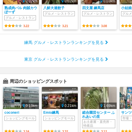
0.02km
0.02km
0.03km
熟成肉バル 肉賊カウ
八鮮大連餃子
四文屋 練馬店
小姑娘
ぼーず
グルメ・レストラン
グルメ・レストラン
グルメ
グルメ・レストラン
3.22
3.21
3.08
練馬 グルメ・レストランランキングを見る
東京 グルメ・レストランランキングを見る
周辺のショッピングスポット
0.13km
0.21km
1.69km
coconeri
Emio練馬
総合園芸センター ふ
サンツ
れあいの里
ショッピングモール
ショッピングモール
市場・
お土産屋・直売所・
特産品
3.24
3.32
3.12