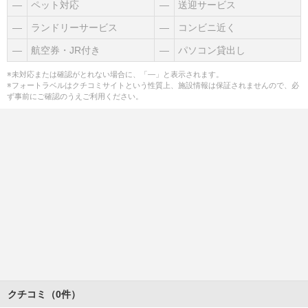
―
ペット対応
―
送迎サービス
―
ランドリーサービス
―
コンビニ近く
―
航空券・JR付き
―
パソコン貸出し
※未対応または確認がとれない場合に、「―」と表示されます。
※フォートラベルはクチコミサイトという性質上、施設情報は保証されませんので、必
ず事前にご確認のうえご利用ください。
クチコミ（0件）