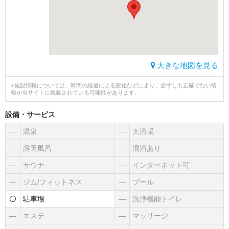
大きな地図を見る
※施設情報については、時間の経過による変化などにより、必ずしも正確でない情
報が当サイトに掲載されている可能性があります。
設備・サービス
―
温泉
―
大浴場
―
露天風呂
―
混浴あり
―
サウナ
―
インターネット可
―
ジム/フィットネス
―
プール
駐車場
―
洗浄機能トイレ
―
エステ
―
マッサージ