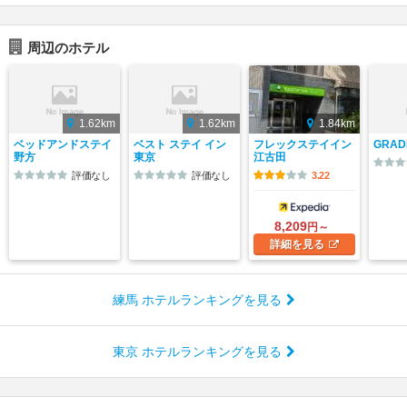
周辺のホテル
1.62km
1.62km
1.84km
ベッドアンドステイ
ベスト ステイ イン
フレックステイイン
GRA
野方
東京
江古田
評価なし
評価なし
3.22
8,209
円～
詳細
を見る
練馬 ホテルランキングを見る
東京 ホテルランキングを見る